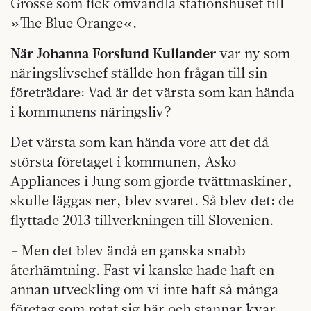
Grosse som fick omvandla stationshuset till
»The Blue Orange«.
När Johanna Forslund Kullander
var ny som
näringslivschef ställde hon frågan till sin
företrädare: Vad är det värsta som kan hända
i kommunens näringsliv?
Det värsta som kan hända vore att det då
största företaget i kommunen, Asko
Appliances i Jung som gjorde tvättmaskiner,
skulle läggas ner, blev svaret. Så blev det: de
flyttade 2013 tillverkningen till Slovenien.
– Men det blev ändå en ganska snabb
återhämtning. Fast vi kanske hade haft en
annan utveckling om vi inte haft så många
företag som rotat sig här och stannar kvar,