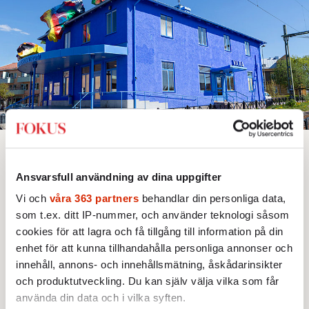
Bjud någon på artikeln
Text:
Janne Sundling
Bild: Mikael Ljungström
Ansvarsfull användning av dina uppgifter
Publicerad 2018-05-24
Vi och
våra 363 partners
behandlar din personliga data,
som t.ex. ditt IP-nummer, och använder teknologi såsom
Platt utan antydan till kullar i landskapet.
cookies för att lagra och få tillgång till information på din
Slätten breder ut sig som en beväxt
enhet för att kunna tillhandahålla personliga annonser och
pannkaka. »Här ser vi lite längre« är en
innehåll, annons- och innehållsmätning, åskådarinsikter
och produktutveckling. Du kan själv välja vilka som får
slogan de använder ibland. Inget är ju i
använda din data och i vilka syften.
vägen.