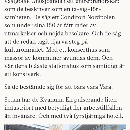
västgötsk Gnosjöanda i ett entreprenörskap
som de beskriver som en ta-sig-för-
samheten. De såg ett Conditori Nordpolen
som under sina 150 år fått rader av
utmärkelser och nöjda besökare. Och de såg
att de redan tagit djärva steg på
kulturområdet. Med ett konserthus som
massor av kommuner avundas dem. Och
världens blåaste stationshus som samtidigt är
ett konstverk.
Så de bestämde sig för att bara vara Vara.
Sedan har de Kvänum. En pulserande liten
industriort med betydligt fler arbetstillfällen
än invånare. Och med två fyrstjärniga hotell.