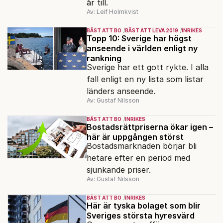
år till.
Av: Leif Holmkvist
BÄST ATT BO
BÄST ATT LEVA 2019
INRIKES
Topp 10: Sverige har högst
anseende i världen enligt ny
rankning
Sverige har ett gott rykte. I alla
fall enligt en ny lista som listar
länders anseende.
Av: Gustaf Nilsson
BÄST ATT BO
INRIKES
Bostadsrättpriserna ökar igen –
här är uppgången störst
Bostadsmarknaden börjar bli
hetare efter en period med
sjunkande priser.
Av: Gustaf Nilsson
BÄST ATT BO
INRIKES
Här är tyska bolaget som blir
Sveriges största hyresvärd