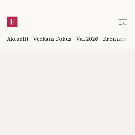
Aktuellt
Veckans Fokus
Val 2026
Krönikor
K