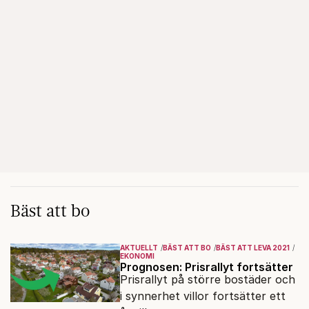
Bäst att bo
AKTUELLT
BÄST ATT BO
BÄST ATT LEVA 2021
EKONOMI
Prognosen: Prisrallyt fortsätter
Prisrallyt på större bostäder och
i synnerhet villor fortsätter ett