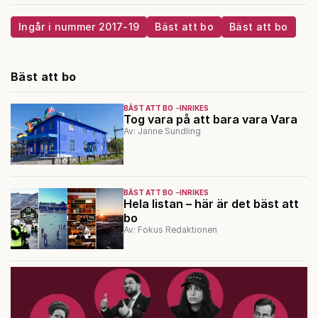
Ingår i nummer 2017-19
Bäst att bo
Bäst att bo
Bäst att bo
BÄST ATT BO
INRIKES
Tog vara på att bara vara Vara
Av: Janne Sundling
BÄST ATT BO
INRIKES
Hela listan – här är det bäst att
bo
Av: Fokus Redaktionen