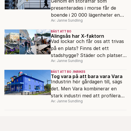
Genom en storaffär som
presenterades i morse får de
boende i 20 000 lägenheter en
Av: Janne Sundling
ny hyresvärd. Tyska bolaget
Vonovia som redan är storägare i
BÄST ATT BO
svenska Victoria Park blir genom
Alingsås har X-faktorn
Vad lockar och får oss att trivas
köpet av Hembla Sveriges
på en plats? Finns det ett
största privata hyresvärd med
stadshygge? Städer och platser
totalt 38 000 lägenheter.
Av: Janne Sundling
med ett speciellt gemyt och
trivsel?
BÄST ATT BO
INRIKES
Tog vara på att bara vara Vara
Industrin hör gårdagen till, sägs
det. Men Vara kombinerar en
stark industri med att profilera
Av: Janne Sundling
sig med kultur.