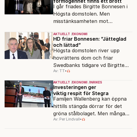
förmögenhet finns ett brott
I går friades Birgitte Bonnesen i
Högsta domstolen. Men
misstänksamheten mot
direktörer lever vidare i medierna.
AKTUELLT
EKONOMI
HD friar Bonnesen: ”Jätteglad
och lättad”
Högsta domstolen river upp
hovrättens dom och friar
Swedbanks tidigare vd Birgitte
Av: TT
•
Bonnesen från alla
brottsmisstankar.
AKTUELLT
EKONOMI
INRIKES
Investeringen ger
viktig respit för Stegra
Familjen Wallenberg kan öppna
hittills stängda dörrar för det
gröna stålbolaget. Men många
Av: Per Lindvall
•
hinder återstår att övervinna.