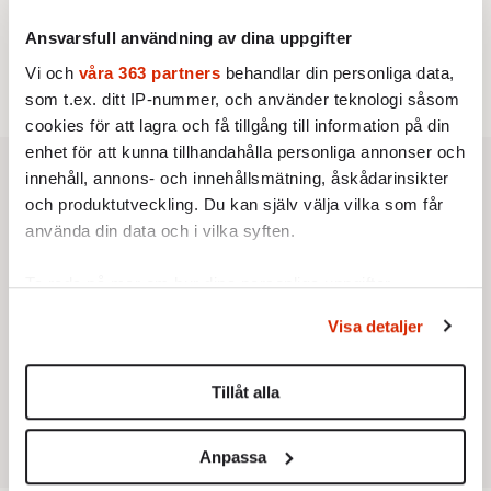
Högsta domstolen river upp
hovrättens dom och friar
Ansvarsfull användning av dina uppgifter
Swedbanks tidigare vd Birgitte
Vi och
våra 363 partners
behandlar din personliga data,
Av: TT
•
Bonnesen från alla
som t.ex. ditt IP-nummer, och använder teknologi såsom
brottsmisstankar.
cookies för att lagra och få tillgång till information på din
enhet för att kunna tillhandahålla personliga annonser och
innehåll, annons- och innehållsmätning, åskådarinsikter
och produktutveckling. Du kan själv välja vilka som får
använda din data och i vilka syften.
Ta reda på mer om hur dina personliga uppgifter
behandlas och ställ in dina preferenser i
detaljsektionen
.
Visa detaljer
Du kan ändra eller dra tillbaka ditt samtycke när som
helst från cookie-förklaringen.
Tillåt alla
Vi använder enhetsidentifierare för att anpassa innehållet
och annonserna till användarna, tillhandahålla funktioner
Anpassa
för sociala medier och analysera vår trafik. Vi