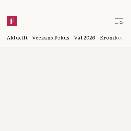
Aktuellt
Veckans Fokus
Val 2026
Krönikor
K