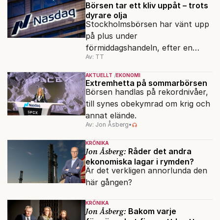
Börsen tar ett kliv uppåt – trots
dyrare olja
Stockholmsbörsen har vänt upp
på plus under
förmiddagshandeln, efter en
Av: TT
inledning nedåt – trots ett högre
oljepris och AI-oro.
AKTUELLT
EKONOMI
Extremhetta på sommarbörsen
Börsen handlas på rekordnivåer,
till synes obekymrad om krig och
annat elände.
Av: Jon Åsberg
•
KRÖNIKA
Jon Åsberg:
Råder det andra
ekonomiska lagar i rymden?
Är det verkligen annorlunda den
här gången?
KRÖNIKA
Jon Åsberg:
Bakom varje