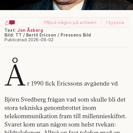
Bjud någon på artikeln
Lyssna
Text:
Jon Åsberg
Bild: TT / Bertil Ericson / Pressens Bild
Publicerad 2026-08-02
Å
r 1990 fick Ericssons avgående vd
Björn Svedberg frågan vad som skulle bli det
stora tekniska genombrottet inom
telekommunikation fram till millennieskiftet.
Svaret kom utan någon som helst tvekan:
bildtelefonen. Alltså en fast telefon med en