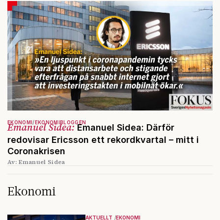
EKONOMI
EKONOMIBLOGGEN
Emanuel Sidea:
Emanuel Sidea: Därför
redovisar Ericsson ett rekordkvartal – mitt i
Coronakrisen
Av: Emanuel Sidea
Ekonomi
AKTUELLT
EKONOMI