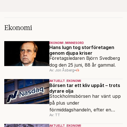
Ekonomi
EKONOMI
MINNESORD
Hans lugn tog storföretagen
genom djupa kriser
Företagsledaren Björn Svedberg
dog den 25 juni, 88 år gammal.
Av: Jon Åsberg
•
AKTUELLT
EKONOMI
Börsen tar ett kliv uppåt – trots
dyrare olja
Stockholmsbörsen har vänt upp
på plus under
förmiddagshandeln, efter en
Av: TT
inledning nedåt – trots ett högre
oljepris och AI-oro.
AKTUELLT
EKONOMI