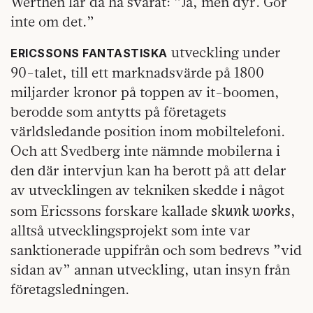
Werthén lär då ha svarat: ”Ja, men dyr. Gör
inte om det.”
utveckling under
ERICSSONS FANTASTISKA
90-talet, till ett marknadsvärde på 1800
miljarder kronor på toppen av it-boomen,
berodde som antytts på företagets
världsledande position inom mobiltelefoni.
Och att Svedberg inte nämnde mobilerna i
den där intervjun kan ha berott på att delar
av utvecklingen av tekniken skedde i något
skunk works
som Ericssons forskare kallade
,
alltså utvecklingsprojekt som inte var
sanktionerade uppifrån och som bedrevs ”vid
sidan av” annan utveckling, utan insyn från
företagsledningen.