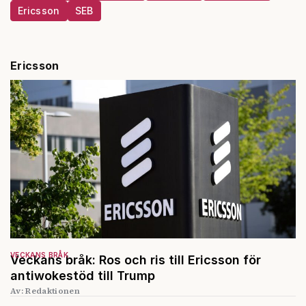
Ericsson
SEB
Ericsson
VECKANS BRÅK
Veckans bråk: Ros och ris till Ericsson för
antiwokestöd till Trump
Av: Redaktionen