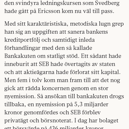
den svindyra ledningskursen som Svedberg
hade gått på Ericsson kom nu väl till pass.
Med sitt karaktäristiska, metodiska lugn grep
han sig an uppgiften att sanera bankens
kreditportfölj och samtidigt inleda
förhandlingar med den så kallade
Bankakuten om statligt stöd. Ett sådant hade
inneburit att SEB hade övertagits av staten
och att aktieägarna hade förlorat sitt kapital.
Men fem i tolv kom man fram till att det nog
gick att rädda koncernen genom en stor
nyemission. Så ansökan till bankakuten drogs
tillbaka, en nyemission på 5,3 miljarder
kronor genomfördes och SEB förblev
privatägt och börsnoterat. I dag har bolaget
ett börsvärde på 436 miljarder kronor.