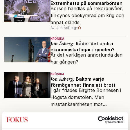
Extremhetta på sommarbörsen
Börsen handlas på rekordnivåer,
till synes obekymrad om krig och
annat elände.
Av: Jon Åsberg
•
KRÖNIKA
Jon Åsberg:
Råder det andra
ekonomiska lagar i rymden?
Är det verkligen annorlunda den
här gången?
KRÖNIKA
Jon Åsberg:
Bakom varje
förmögenhet finns ett brott
I går friades Birgitte Bonnesen i
Högsta domstolen. Men
misstänksamheten mot
direktörer lever vidare i medierna.
AKTUELLT
EKONOMI
HD friar Bonnesen: ”Jätteglad
och lättad”