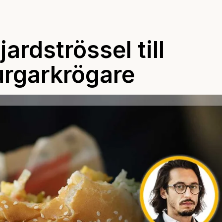
ardströssel till
urgarkrögare