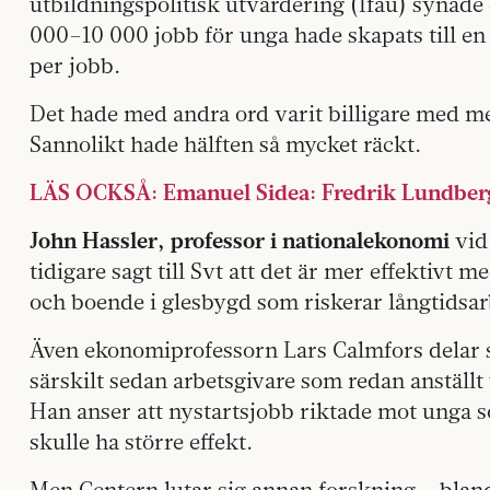
utbildningspolitisk utvärdering (Ifau) synade 
000–10 000 jobb för unga hade skapats till en
per jobb.
Det hade med andra ord varit billigare med me
Sannolikt hade hälften så mycket räckt.
LÄS OCKSÅ: Emanuel Sidea: Fredrik Lundberg 
John Hassler, professor i nationalekonomi
vid
tidigare sagt till Svt att det är mer effektivt 
och boende i glesbygd som riskerar långtidsar
Även ekonomiprofessorn Lars Calmfors delar sy
särskilt sedan arbetsgivare som redan anställt
Han anser att nystartsjobb riktade mot unga so
skulle ha större effekt.
Men Centern lutar sig annan forskning – bland