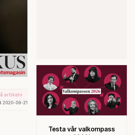
å artikeln
d 2020-09-21
Testa vår valkompass