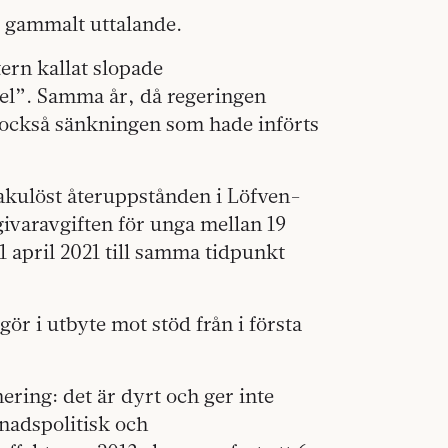
t gammalt uttalande.
tern kallat slopade
del”. Samma år, då regeringen
s också sänkningen som hade införts
rakulöst återuppstånden i Löfven-
ivaravgiften för unga mellan 19
n 1 april 2021 till samma tidpunkt
gör i utbyte mot stöd från i första
ring: det är dyrt och ger inte
nadspolitisk och