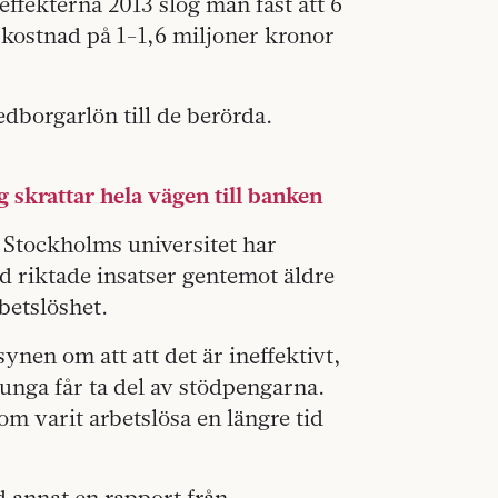
effekterna 2013 slog man fast att 6
 kostnad på 1-1,6 miljoner kronor
dborgarlön till de berörda.
skrattar hela vägen till banken
 Stockholms universitet har
med riktade insatser gentemot äldre
betslöshet.
nen om att att det är ineffektivt,
 unga får ta del av stödpengarna.
m varit arbetslösa en längre tid
 annat en rapport från