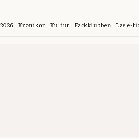
 2026
Krönikor
Kultur
Fackklubben
Läs e-t