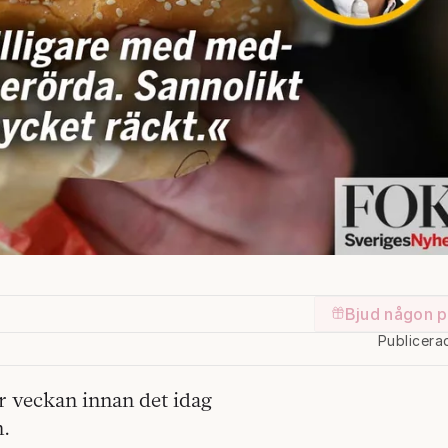
Bjud någon p
Publicera
er veckan innan det idag
n.