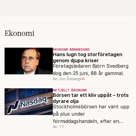
Ekonomi
EKONOMI
MINNESORD
Hans lugn tog storföretagen
genom djupa kriser
Företagsledaren Björn Svedberg
dog den 25 juni, 88 år gammal.
Av: Jon Åsberg
•
AKTUELLT
EKONOMI
Börsen tar ett kliv uppåt – trots
dyrare olja
Stockholmsbörsen har vänt upp
på plus under
förmiddagshandeln, efter en
Av: TT
inledning nedåt – trots ett högre
oljepris och AI-oro.