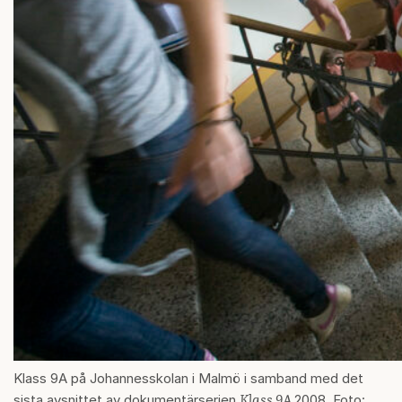
Klass 9A på Johannesskolan i Malmö i samband med det
Klass 9A
sista avsnittet av dokumentärserien
2008. Foto: