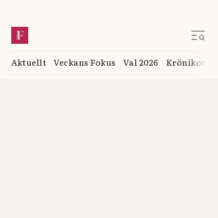
Aktuellt
Veckans Fokus
Val 2026
Krönikor
K