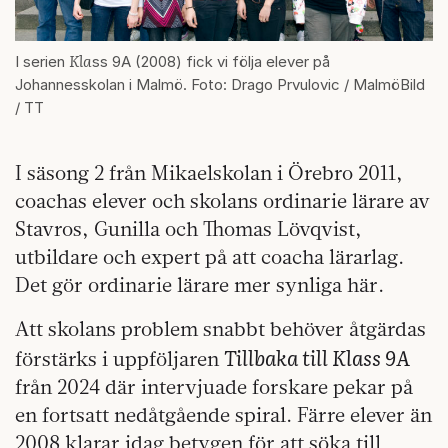
Kla
I serien
ss 9A (2008) fick vi följa elever på
Johannesskolan i Malmö. Foto: Drago Prvulovic / MalmöBild
/ TT
I säsong 2 från Mikaelskolan i Örebro 2011,
coachas elever och skolans ordinarie lärare av
Stavros, Gunilla och Thomas Lövqvist,
utbildare och expert på att coacha lärarlag.
Det gör ordinarie lärare mer synliga här.
Att skolans problem snabbt behöver åtgärdas
Tillbaka till Klass 9A
förstärks i uppföljaren
från 2024 där intervjuade forskare pekar på
en fortsatt nedåtgående spiral. Färre elever än
2008 klarar idag betygen för att söka till