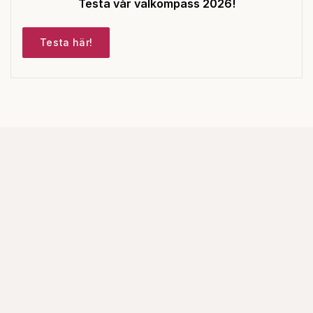
Testa vår valkompass 2026!
Testa här!