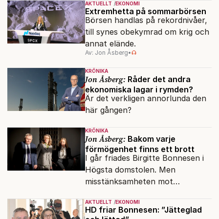
AKTUELLT
EKONOMI
Extremhetta på sommarbörsen
Börsen handlas på rekordnivåer,
till synes obekymrad om krig och
annat elände.
Av: Jon Åsberg
•
KRÖNIKA
Jon Åsberg:
Råder det andra
ekonomiska lagar i rymden?
Är det verkligen annorlunda den
här gången?
KRÖNIKA
Jon Åsberg:
Bakom varje
förmögenhet finns ett brott
I går friades Birgitte Bonnesen i
Högsta domstolen. Men
misstänksamheten mot
direktörer lever vidare i medierna.
AKTUELLT
EKONOMI
HD friar Bonnesen: ”Jätteglad