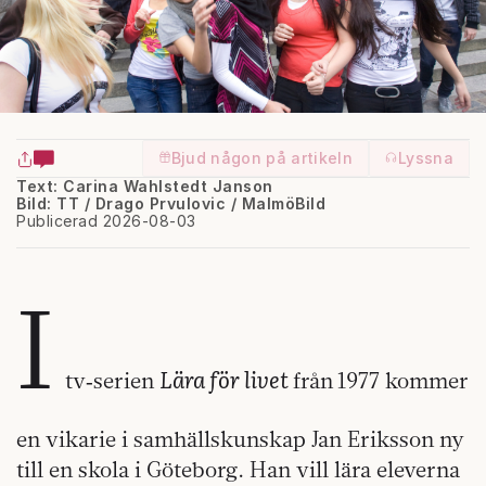
Bjud någon på artikeln
Lyssna
Text: Carina Wahlstedt Janson
Bild: TT / Drago Prvulovic / MalmöBild
Publicerad 2026-08-03
I
Lära för livet
tv‑serien
från
1977 kommer
en vikarie i samhällskunskap Jan Eriksson ny
till en skola i Göteborg. Han vill lära eleverna