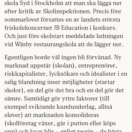
skola Syd i Stockholm att man ska lägga ner
efter kritik av Skolinspektionen. Precis före
sommarlovet försattes en av landets största
friskolekoncerner JB Education i konkurs.
Och just före skolstart meddelade ledningen
vid Wäsby restaurangskola att de lägger ner.
Egentligen borde väl ingen bli förvånad. Ny
marknad uppstår (skolan), entreprenörer,
riskkapitalister, lycksökare och idealister i en
salig blandning inser möjligheter (startar
skolor), en del gör det bra och en del gör det
sämre. Samtidigt gör yttre faktorer (till
exempel sviktande kundunderlag, alltså
elever) att marknaden konsolideras
(skolföretag växer, går i putten eller köps
upp) och kvar blir – enligt teorin – de bästa.