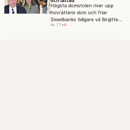
och lättad”
Högsta domstolen river upp
hovrättens dom och friar
Swedbanks tidigare vd Birgitte
Av: TT
•
Bonnesen från alla
brottsmisstankar.