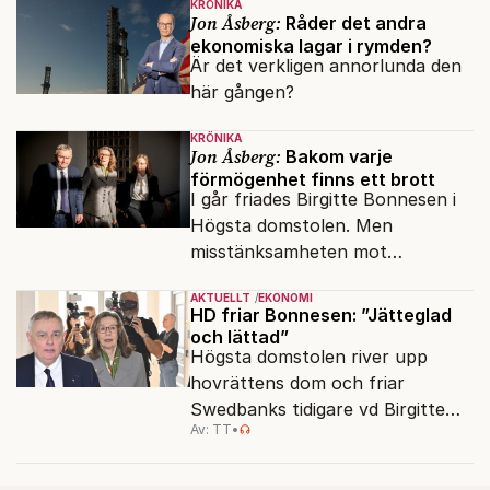
KRÖNIKA
Jon Åsberg:
Råder det andra
ekonomiska lagar i rymden?
Är det verkligen annorlunda den
här gången?
KRÖNIKA
Jon Åsberg:
Bakom varje
förmögenhet finns ett brott
I går friades Birgitte Bonnesen i
Högsta domstolen. Men
misstänksamheten mot
direktörer lever vidare i medierna.
AKTUELLT
EKONOMI
HD friar Bonnesen: ”Jätteglad
och lättad”
Högsta domstolen river upp
hovrättens dom och friar
Swedbanks tidigare vd Birgitte
Av: TT
•
Bonnesen från alla
brottsmisstankar.