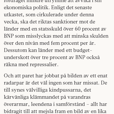
fördraget mindre utrymme att avvika i sin
ekonomiska politik. Enligt det senaste
utkastet, som cirkulerade under denna
vecka, ska det riktas sanktioner mot de
länder med en statsskuld över 60 procent av
BNP som misslyckas med att minska skulden
över den nivån med fem procent per år.
Dessutom kan länder med ett budget­
underskott över tre procent av BNP också
räkna med repressalier.
Och att paret har jobbat på bilden av ett enat
radarpar är det väl ingen som har missat. De
till synes välvilliga kindpussarna, det
kärvänliga klämmandet på varand­ras
överarmar, leendena i samförstånd – allt har
bidragit till att mejsla fram en bild av en lika