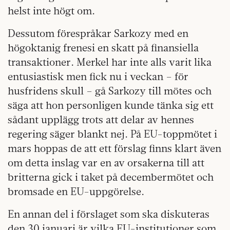
helst inte högt om.
Dessutom förespråkar Sarkozy med en
högoktanig frenesi en skatt på finansiella
transaktioner. Merkel har inte alls varit lika
entusiastisk men fick nu i veckan – för
husfridens skull – gå Sarkozy till mötes och
säga att hon personligen kunde tänka sig ett
sådant upplägg trots att delar av hennes
regering säger blankt nej. På EU-toppmötet i
mars hoppas de att ett förslag finns klart även
om detta inslag var en av orsakerna till att
britterna gick i taket på decembermötet och
bromsade en EU-uppgörelse.
En annan del i förslaget som ska diskuteras
den 30 januari är vilka EU-institutioner som