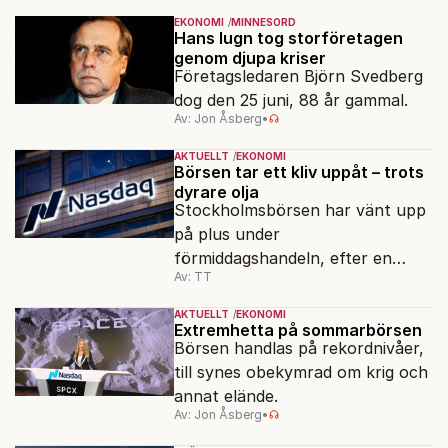
EKONOMI
MINNESORD
Hans lugn tog storföretagen
genom djupa kriser
Företagsledaren Björn Svedberg
dog den 25 juni, 88 år gammal.
Av: Jon Åsberg
•
AKTUELLT
EKONOMI
Börsen tar ett kliv uppåt – trots
dyrare olja
Stockholmsbörsen har vänt upp
på plus under
förmiddagshandeln, efter en
Av: TT
inledning nedåt – trots ett högre
oljepris och AI-oro.
AKTUELLT
EKONOMI
Extremhetta på sommarbörsen
Börsen handlas på rekordnivåer,
till synes obekymrad om krig och
annat elände.
Av: Jon Åsberg
•