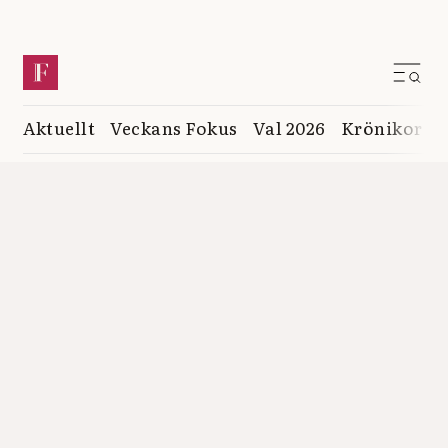
Aktuellt
Veckans Fokus
Val 2026
Krönikor
K