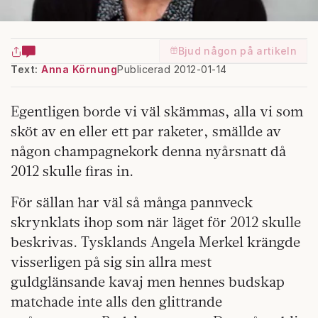
Bjud någon på artikeln
Text:
Anna Körnung
Publicerad 2012-01-14
Egentligen borde vi väl skämmas, alla vi som
sköt av en eller ett par raketer, smällde av
någon champagnekork denna nyårsnatt då
2012 skulle firas in.
För sällan har väl så många pannveck
skrynklats ihop som när läget för 2012 skulle
beskrivas. Tysklands Angela Merkel krängde
visserligen på sig sin allra mest
guldglänsande kavaj men hennes budskap
matchade inte alls den glittrande