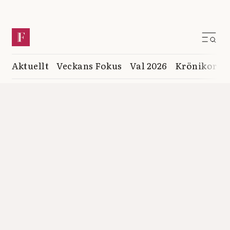
Aktuellt
Veckans Fokus
Val 2026
Krönikor
K