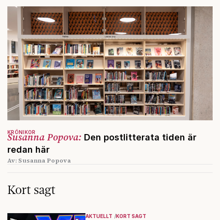
KRÖNIKOR
Susanna Popova:
Den postlitterata tiden är
redan här
Av: Susanna Popova
Kort sagt
AKTUELLT
KORT SAGT