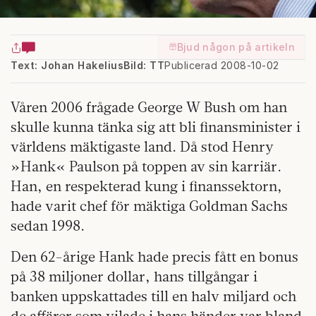
Bjud någon på artikeln
Text: Johan Hakelius
Bild: TT
Publicerad 2008-10-02
Våren 2006 frågade George W Bush om han
skulle kunna tänka sig att bli finansminister i
världens mäktigaste land. Då stod Henry
»Hank« Paulson på toppen av sin karriär.
Han, en respekterad kung i finanssektorn,
hade varit chef för mäktiga Goldman Sachs
sedan 1998.
Den 62-årige Hank hade precis fått en bonus
på 38 miljoner dollar, hans tillgångar i
banken uppskattades till en halv miljard och
de affärer som vilade i hans händer var bland