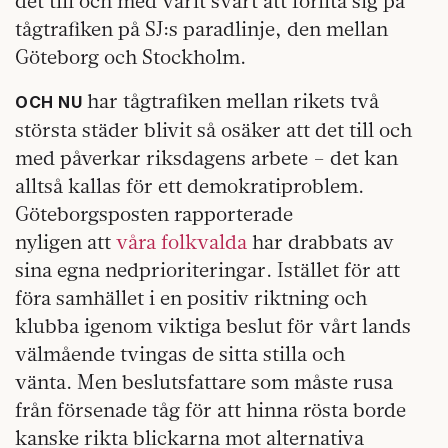
det till och med varit svårt att förlita sig på
tågtrafiken på SJ:s paradlinje, den mellan
Göteborg och Stockholm.
har tågtrafiken mellan rikets två
OCH NU
största städer blivit så osäker att det till och
med påverkar riksdagens arbete – det kan
alltså kallas för ett demokratiproblem.
Göteborgsposten rapporterade
nyligen att
våra folkvalda
har drabbats av
sina egna nedprioriteringar. Istället för att
föra samhället i en positiv riktning och
klubba igenom viktiga beslut för vårt lands
välmående tvingas de sitta stilla och
vänta. Men beslutsfattare som måste rusa
från försenade tåg för att hinna rösta borde
kanske rikta blickarna mot alternativa