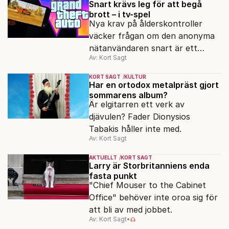
Snart krävs leg för att begå
brott – i tv-spel
Nya krav på ålderskontroller
väcker frågan om den anonyma
nätanvändaren snart är ett
Av: Kort Sagt
minne blott.
KORT SAGT
KULTUR
Har en ortodox metalpräst gjort
sommarens album?
Är elgitarren ett verk av
djävulen? Fader Dionysios
Tabakis håller inte med.
Av: Kort Sagt
AKTUELLT
KORT SAGT
Larry är Storbritanniens enda
fasta punkt
"Chief Mouser to the Cabinet
Office" behöver inte oroa sig för
att bli av med jobbet.
Av: Kort Sagt
•