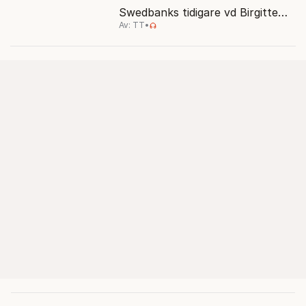
Swedbanks tidigare vd Birgitte
Av: TT
•
Bonnesen från alla
brottsmisstankar.