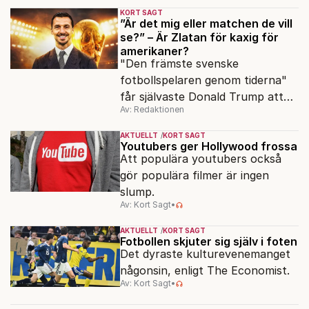
KORT SAGT
”Är det mig eller matchen de vill
se?” – Är Zlatan för kaxig för
amerikaner?
"Den främste svenske
fotbollspelaren genom tiderna"
får självaste Donald Trump att
Av: Redaktionen
rodna.
AKTUELLT
KORT SAGT
Youtubers ger Hollywood frossa
Att populära youtubers också
gör populära filmer är ingen
slump.
Av: Kort Sagt
•
AKTUELLT
KORT SAGT
Fotbollen skjuter sig själv i foten
Det dyraste kulturevenemanget
någonsin, enligt The Economist.
Av: Kort Sagt
•