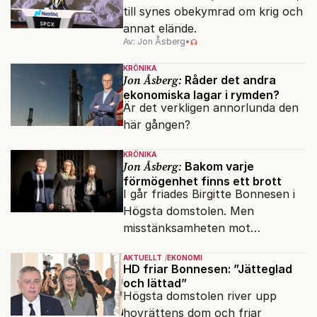
till synes obekymrad om krig och
annat elände.
Av: Jon Åsberg
•
KRÖNIKA
Jon Åsberg:
Råder det andra
ekonomiska lagar i rymden?
Är det verkligen annorlunda den
här gången?
KRÖNIKA
Jon Åsberg:
Bakom varje
förmögenhet finns ett brott
I går friades Birgitte Bonnesen i
Högsta domstolen. Men
misstänksamheten mot
direktörer lever vidare i medierna.
AKTUELLT
EKONOMI
HD friar Bonnesen: ”Jätteglad
och lättad”
Högsta domstolen river upp
hovrättens dom och friar