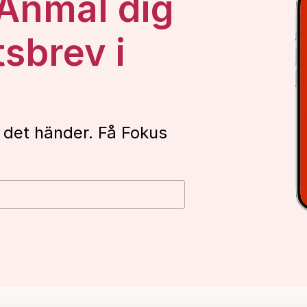
 Anmäl dig
tsbrev i
 det händer. Få Fokus