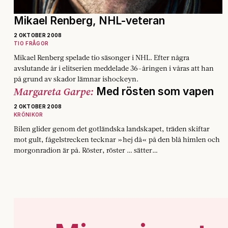
Mikael Renberg, NHL-veteran
2 OKTOBER 2008
TIO FRÅGOR
Mikael Renberg spelade tio säsonger i NHL. Efter några
avslutande år i elitserien meddelade 36-åringen i våras att han
på grund av skador lämnar ishockeyn.
Margareta Garpe:
Med rösten som vapen
2 OKTOBER 2008
KRÖNIKOR
Bilen glider genom det gotländska landskapet, träden skiftar
mot gult, fågelstrecken tecknar »hej då« på den blå himlen och
morgonradion är på. Röster, röster … sätter…