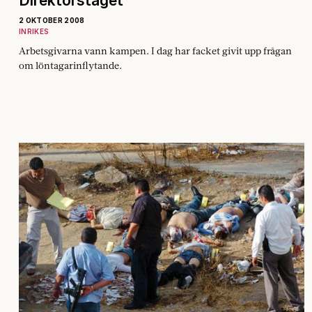
Direktörståget
2 OKTOBER 2008
INRIKES
Arbetsgivarna vann kampen. I dag har facket givit upp frågan
om löntagarinflytande.