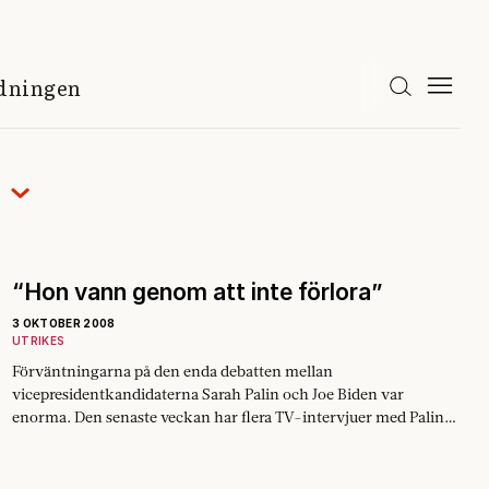
idningen
“Hon vann genom att inte förlora”
3 OKTOBER 2008
UTRIKES
Förväntningarna på den enda debatten mellan
vicepresidentkandidaterna Sarah Palin och Joe Biden var
enorma. Den senaste veckan har flera TV-intervjuer med Palin
visats där hon…