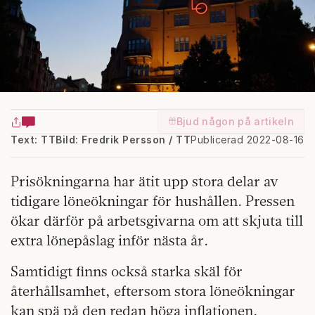
Bjud någon på artikeln
Text: TT
Bild: Fredrik Persson / TT
Publicerad 2022-08-16
Prisökningarna har ätit upp stora delar av
tidigare löneökningar för hushållen. Pressen
ökar därför på arbetsgivarna om att skjuta till
extra lönepåslag inför nästa år.
Samtidigt finns också starka skäl för
återhållsamhet, eftersom stora löneökningar
kan spä på den redan höga inflationen.