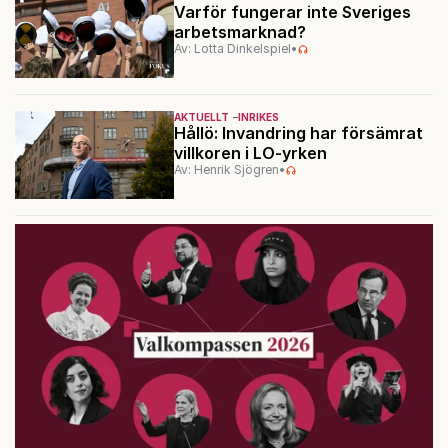
Varför fungerar inte Sveriges
arbetsmarknad?
Av: Lotta Dinkelspiel
•
AKTUELLT
INRIKES
Hållö: Invandring har försämrat
villkoren i LO-yrken
Av: Henrik Sjögren
•