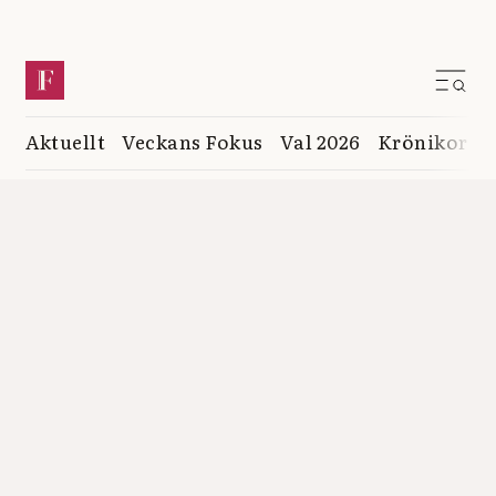
Aktuellt
Veckans Fokus
Val 2026
Krönikor
K