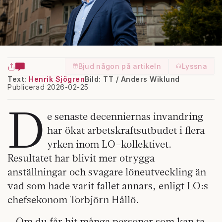
Bjud någon på artikeln
Lyssna
Text:
Henrik Sjögren
Bild: TT / Anders Wiklund
Publicerad 2026-02-25
D
e senaste decenniernas invandring
har ökat arbetskraftsutbudet i flera
yrken inom LO-kollektivet.
Resultatet har blivit mer otrygga
anställningar och svagare löneutveckling än
vad som hade varit fallet annars, enligt LO:s
chefsekonom Torbjörn Hållö.
– Om du får hit många personer som kan ta