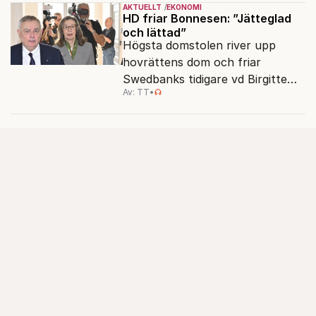
AKTUELLT
EKONOMI
HD friar Bonnesen: ”Jätteglad
och lättad”
Högsta domstolen river upp
hovrättens dom och friar
Swedbanks tidigare vd Birgitte
Av: TT
•
Bonnesen från alla
brottsmisstankar.