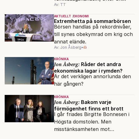
Av: TT
inledning nedåt – trots ett högre
oljepris och AI-oro.
AKTUELLT
EKONOMI
Extremhetta på sommarbörsen
Börsen handlas på rekordnivåer,
till synes obekymrad om krig och
annat elände.
Av: Jon Åsberg
•
KRÖNIKA
Jon Åsberg:
Råder det andra
ekonomiska lagar i rymden?
Är det verkligen annorlunda den
här gången?
KRÖNIKA
Jon Åsberg:
Bakom varje
förmögenhet finns ett brott
I går friades Birgitte Bonnesen i
Högsta domstolen. Men
misstänksamheten mot
direktörer lever vidare i medierna.