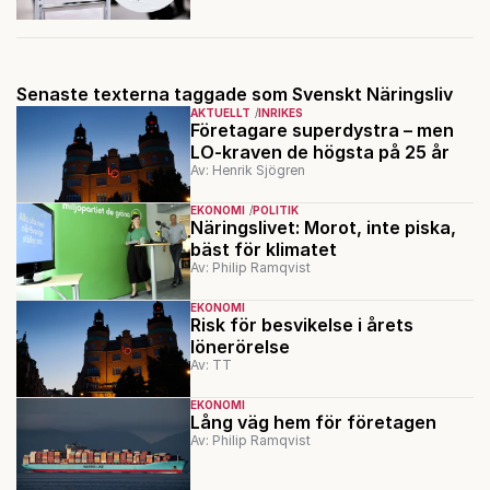
Senaste texterna taggade som Svenskt Näringsliv
AKTUELLT
INRIKES
Företagare superdystra – men
LO-kraven de högsta på 25 år
Av: Henrik Sjögren
EKONOMI
POLITIK
Näringslivet: Morot, inte piska,
bäst för klimatet
Av: Philip Ramqvist
EKONOMI
Risk för besvikelse i årets
lönerörelse
Av: TT
EKONOMI
Lång väg hem för företagen
Av: Philip Ramqvist