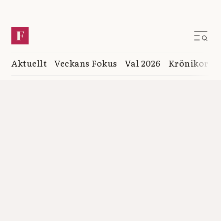
Aktuellt
Veckans Fokus
Val 2026
Krönikor
K