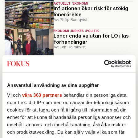
AKTUELLT
EKONOMI
Inflationen ökar risk för stökig
lönerörelse
Av: Philip Ramqvist
EKONOMI
INRIKES
POLITIK
Löner enda valutan för LO i las-
förhandlingar
Av: Leif Holmkvist
AKTUELLT
INRIKES
Källor: »Ultimata krav« från
Svenskt Näringsliv fick parterna
att backa
Av: Janne Sundling
Ansvarsfull användning av dina uppgifter
AKTUELLT
Thorwaldssons sista LO-strid
Vi och
våra 363 partners
behandlar din personliga data,
kan bli hans värsta
Av: Janne Sundling
som t.ex. ditt IP-nummer, och använder teknologi såsom
cookies för att lagra och få tillgång till information på din
Ladda fler
enhet för att kunna tillhandahålla personliga annonser och
innehåll, annons- och innehållsmätning, åskådarinsikter
och produktutveckling. Du kan själv välja vilka som får
Mest lästa