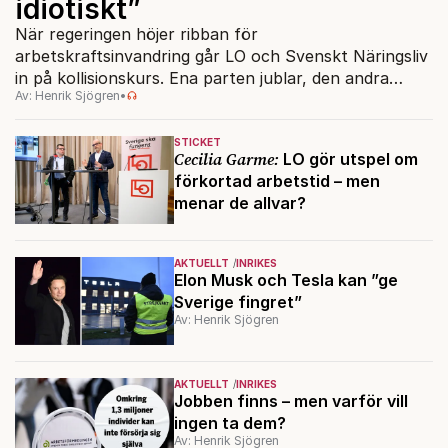
idiotiskt”
När regeringen höjer ribban för
arbetskraftsinvandring går LO och Svenskt Näringsliv
in på kollisionskurs. Ena parten jublar, den andra
Av: Henrik Sjögren
•
rasar.
STICKET
Cecilia Garme:
LO gör utspel om
förkortad arbetstid – men
menar de allvar?
AKTUELLT
INRIKES
Elon Musk och Tesla kan ”ge
Sverige fingret”
Av: Henrik Sjögren
AKTUELLT
INRIKES
Jobben finns – men varför vill
ingen ta dem?
Av: Henrik Sjögren