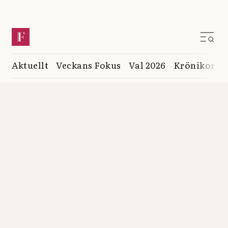
Aktuellt
Veckans Fokus
Val 2026
Krönikor
K