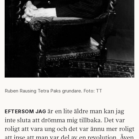
Ruben Rausing Tetra Paks grundare. Foto: TT
är en lite äldre man kan jag
EFTERSOM JAG
inte sluta att drömma mig tillbaka. Det var
roligt att vara ung och det var ännu mer roligt
att inse att man var del av en revolution. Även