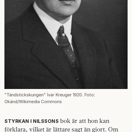
”Tändstickskungen” Ivar Kreuger 1920. Foto:
Okänd/Wikimedia Commons
bok är att hon kan
STYRKAN I NILSSONS
förklara, vilket är lättare sagt än gjort. Om