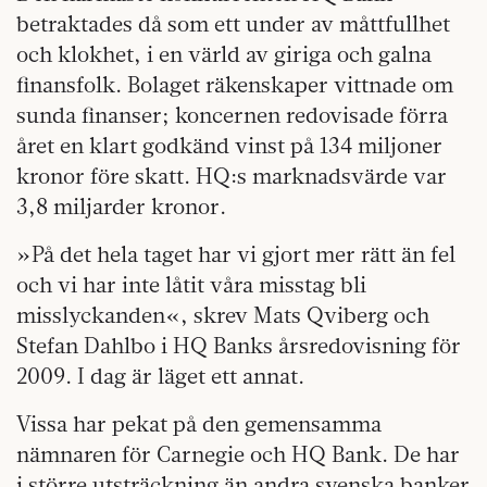
betraktades då som ett under av måttfullhet
och klokhet, i en värld av giriga och galna
finansfolk. Bolaget räkenskaper vittnade om
sunda finanser; koncernen redovisade förra
året en klart godkänd vinst på 134 miljoner
kronor före skatt. HQ:s marknadsvärde var
3,8 miljarder kronor.
»På det hela taget har vi gjort mer rätt än fel
och vi har inte låtit våra misstag bli
misslyckanden«, skrev Mats Qviberg och
Stefan Dahlbo i HQ Banks årsredovisning för
2009. I dag är läget ett annat.
Vissa har pekat på den gemensamma
nämnaren för Carnegie och HQ Bank. De har
i större utsträckning än andra svenska banker