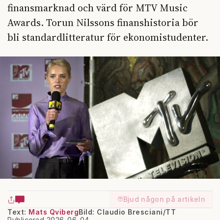
finansmarknad och värd för MTV Music
Awards. Torun Nilssons finanshistoria bör
bli standardlitteratur för ekonomistudenter.
Bjud någon på artikeln
Text:
Mats Qviberg
Bild: Claudio Bresciani/TT
Publicerad 2026-06-04