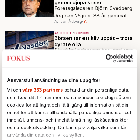
genom djupa kriser
Företagsledaren Björn Svedberg
dog den 25 juni, 88 år gammal.
Av: Jon Åsberg
•
AKTUELLT
EKONOMI
Börsen tar ett kliv uppåt – trots
dyrare olja
Stockholmsbörsen har vänt upp
på plus under
förmiddagshandeln, efter en
Av: TT
inledning nedåt – trots ett högre
oljepris och AI-oro.
Ansvarsfull användning av dina uppgifter
AKTUELLT
EKONOMI
Extremhetta på sommarbörsen
Vi och
våra 363 partners
behandlar din personliga data,
Börsen handlas på rekordnivåer,
som t.ex. ditt IP-nummer, och använder teknologi såsom
till synes obekymrad om krig och
cookies för att lagra och få tillgång till information på din
annat elände.
enhet för att kunna tillhandahålla personliga annonser och
Av: Jon Åsberg
•
innehåll, annons- och innehållsmätning, åskådarinsikter
KRÖNIKA
och produktutveckling. Du kan själv välja vilka som får
Jon Åsberg:
Råder det andra
använda din data och i vilka syften.
ekonomiska lagar i rymden?