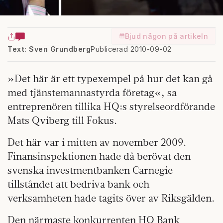
Bjud någon på artikeln
Text: Sven Grundberg
Publicerad 2010-09-02
»Det här är ett typexempel på hur det kan gå
med tjänstemannastyrda företag«, sa
entreprenören tillika HQ:s styrelseordförande
Mats Qviberg till Fokus.
Det här var i mitten av november 2009.
Finansinspektionen hade då berövat den
svenska investmentbanken Carnegie
tillståndet att bedriva bank och
verksamheten hade tagits över av Riksgälden.
Den närmaste konkurrenten HQ Bank