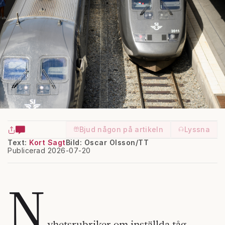
Bjud någon på artikeln
Lyssna
Text:
Kort Sagt
Bild: Oscar Olsson/TT
Publicerad 2026-07-20
N
yhetsrubriker om inställda tåg,