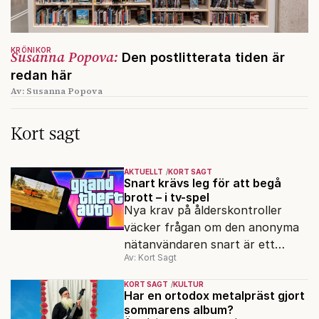
KRÖNIKOR
Susanna Popova:
Den postlitterata tiden är
redan här
Av: Susanna Popova
Kort sagt
AKTUELLT
KORT SAGT
Snart krävs leg för att begå
brott – i tv-spel
Nya krav på ålderskontroller
väcker frågan om den anonyma
nätanvändaren snart är ett
Av: Kort Sagt
minne blott.
KORT SAGT
KULTUR
Har en ortodox metalpräst gjort
sommarens album?