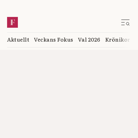
Aktuellt
Veckans Fokus
Val 2026
Krönikor
K