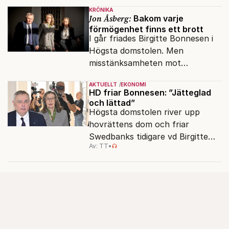
KRÖNIKA
Jon Åsberg:
Bakom varje
förmögenhet finns ett brott
I går friades Birgitte Bonnesen i
Högsta domstolen. Men
misstänksamheten mot
direktörer lever vidare i medierna.
AKTUELLT
EKONOMI
HD friar Bonnesen: ”Jätteglad
och lättad”
Högsta domstolen river upp
hovrättens dom och friar
Swedbanks tidigare vd Birgitte
Av: TT
•
Bonnesen från alla
brottsmisstankar.