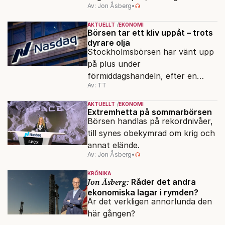
Av: Jon Åsberg
•
AKTUELLT
EKONOMI
Börsen tar ett kliv uppåt – trots
dyrare olja
Stockholmsbörsen har vänt upp
på plus under
förmiddagshandeln, efter en
Av: TT
inledning nedåt – trots ett högre
oljepris och AI-oro.
AKTUELLT
EKONOMI
Extremhetta på sommarbörsen
Börsen handlas på rekordnivåer,
till synes obekymrad om krig och
annat elände.
Av: Jon Åsberg
•
KRÖNIKA
Jon Åsberg:
Råder det andra
ekonomiska lagar i rymden?
Är det verkligen annorlunda den
här gången?