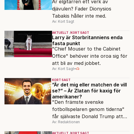
Är elgitarren ett verk av
djävulen? Fader Dionysios
Tabakis håller inte med.
Av: Kort Sagt
AKTUELLT
KORT SAGT
Larry är Storbritanniens enda
fasta punkt
"Chief Mouser to the Cabinet
Office" behöver inte oroa sig för
att bli av med jobbet.
Av: Kort Sagt
•
KORT SAGT
”Är det mig eller matchen de vill
se?” – Är Zlatan för kaxig för
amerikaner?
"Den främste svenske
fotbollspelaren genom tiderna"
får självaste Donald Trump att
Av: Redaktionen
rodna.
AKTUELLT
KORT SAGT