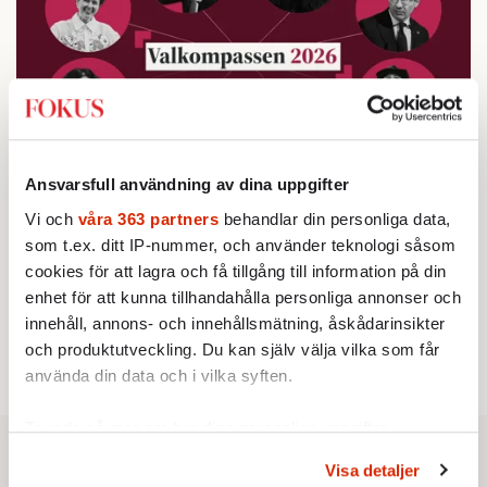
Ansvarsfull användning av dina uppgifter
Vi och
våra 363 partners
behandlar din personliga data,
Testa vår valkompass 2026!
som t.ex. ditt IP-nummer, och använder teknologi såsom
cookies för att lagra och få tillgång till information på din
Testa här!
enhet för att kunna tillhandahålla personliga annonser och
innehåll, annons- och innehållsmätning, åskådarinsikter
och produktutveckling. Du kan själv välja vilka som får
använda din data och i vilka syften.
Ta reda på mer om hur dina personliga uppgifter
behandlas och ställ in dina preferenser i
detaljsektionen
.
Visa detaljer
Du kan ändra eller dra tillbaka ditt samtycke när som