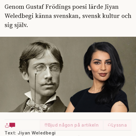
Genom Gustaf Frödings poesi lärde Jiyan
Weledbegi känna svenskan, svensk kultur och
sig själv.
Bjud någon på artikeln
Lyssna
Text: Jiyan Weledbegi