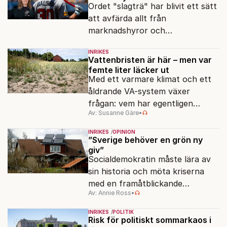
Ordet "slagträ" har blivit ett sätt
att avfärda allt från
marknadshyror och
slöserikommissioner till frågor
INRIKES
om antisemitism.
Vattenbristen är här – men var
femte liter läcker ut
Med ett varmare klimat och ett
åldrande VA-system växer
frågan: vem har egentligen
Av: Susanne Gäre
•
ansvar för Sveriges
vattenresurser?
INRIKES
OPINION
”Sverige behöver en grön ny
giv”
Socialdemokratin måste lära av
sin historia och möta kriserna
med en framåtblickande
Av: Annie Ross
•
strukturpolitik för att göra
Sverige långsiktigt hållbart,
INRIKES
POLITIK
jämlikt och kriståligt.
Risk för politiskt sommarkaos i