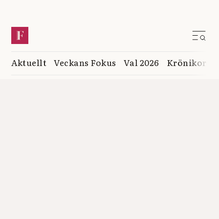
Aktuellt
Veckans Fokus
Val 2026
Krönikor
K