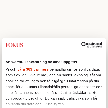
Ansvarsfull användning av dina uppgifter
Vi och
våra 363 partners
behandlar din personliga data,
som t.ex. ditt IP-nummer, och använder teknologi såsom
cookies för att lagra och få tillgång till information på din
Så gjorde vi rankningen
enhet för att kunna tillhandahålla personliga annonser och
innehåll, annons- och innehållsmätning, åskådarinsikter
och produktutveckling. Du kan själv välja vilka som får
Det säger sig självt att det är svårt att mäta
använda din data och i vilka syften.
integration i siffror.