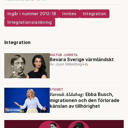
Ingår i nummer 2012-18
Inrikes
Integration
Integrationsrankning
Integration
KULTUR
LIVSSTIL
Bevara Sverige värmländskt
Av: Jiyan Weledbegi
•
STICKET
Farouk Aldabag:
Ebba Busch,
migrationen och den förlorade
känslan av tillhörighet