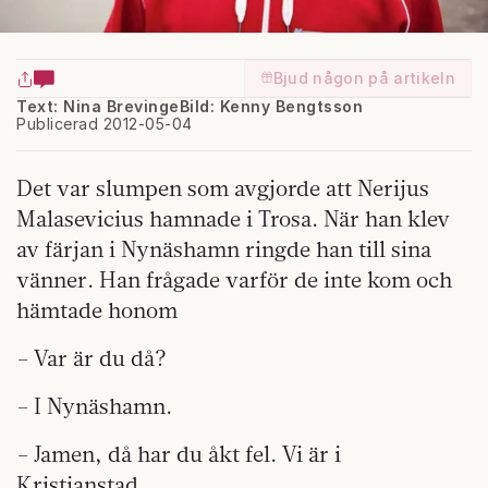
Bjud någon på artikeln
Text: Nina Brevinge
Bild: Kenny Bengtsson
Publicerad 2012-05-04
Det var slumpen som avgjorde att Nerijus
Malasevicius hamnade i Trosa. När han klev
av färjan i Nynäshamn ringde han till sina
vänner. Han frågade varför de inte kom och
hämtade honom
– Var är du då?
– I Nynäshamn.
– Jamen, då har du åkt fel. Vi är i
Kristianstad.