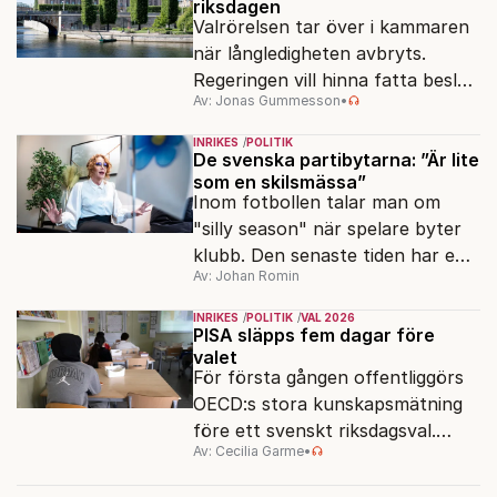
riksdagen
Valrörelsen tar över i kammaren
när långledigheten avbryts.
Regeringen vill hinna fatta beslut
Av: Jonas Gummesson
•
före valet – men oppositionen
ser sin chans att pressa
INRIKES
POLITIK
Tidösidan.
De svenska partibytarna: ”Är lite
som en skilsmässa”
Inom fotbollen talar man om
"silly season" när spelare byter
klubb. Den senaste tiden har en
Av: Johan Romin
rad svenska politiker bytt parti –
men varför, och vad skiljer
INRIKES
POLITIK
VAL 2026
partiernas interna kulturer åt?
PISA släpps fem dagar före
valet
För första gången offentliggörs
OECD:s stora kunskapsmätning
före ett svenskt riksdagsval.
Av: Cecilia Garme
•
Resultatet kan ge skolfrågan ny
kraft under valrörelsens sista