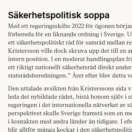
Säkerhetspolitisk soppa
Med ett regeringsskifte 2022 för ögonen börjad
förbereda för en liknande ordning i Sverige. 
ett säkerhetspolitiskt råd för samråd mellan 
Kristersson ville dock skruva upp det till en
intern position. I en moderat handlingsplan frå
ett riktigt nationellt säkerhetsråd direkt unde
statsrådsberedningen.” Året efter blev detta v
Den uttalade avsikten från Kristerssons sida v
leda det nybildade rådet, bistå honom själv i 
regeringen i det internationella nätverket av s
perspektivet skulle Sverige framstå som en me
i kontakten med andra länder än tidigare. I ef
blir alltför många kockar i den säkerhetspolit