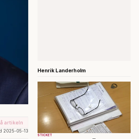
Henrik Landerholm
å artikeln
d 2025-05-13
STICKET