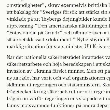
omständigheter”, skrev exempelvis brittiska F
ett bakslag för ”Sveriges försök att stärka sin 
vinklade på att Thybergs dejtingbilder kunde 
utpressning.” Den amerikanska nättidningen Po
”Fotoskandal på Grindr” och nämnde även at
säkerhetsklassade dokument.” Nyhetsbyrån Bl
märklig situation för statsminister Ulf Krister
När det nationella säkerhetsrådet inrättades v
säkerhetsarbete och höja beredskapen i ett s
invasion av Ukraina färsk i minnet. Men ett par
nytta rådet har varit och vad organisationen e
skämma ut regeringen och statsministern. Sk
frågetecken kring säkerhetsrutinerna i regering
frågan nu varför regeringen ens skapade ett na
fanns motsvarande funktioner på andra departem