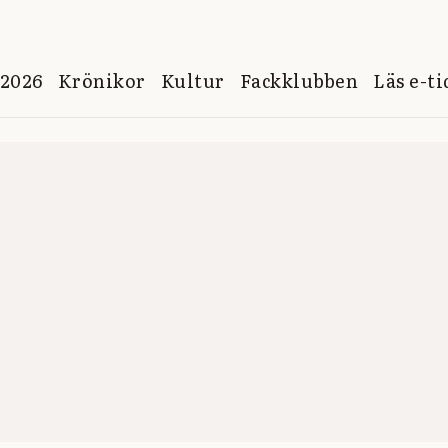
 2026
Krönikor
Kultur
Fackklubben
Läs e-t