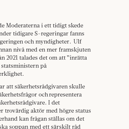
e Moderaterna i ett tidigt skede
Under tidigare S-regeringar fanns
regeringen och myndigheter. Ulf
 annan nivå med en mer framskjuten
n 2021 talades det om att ”inrätta
r statsministern på
erklighet.
ar att säkerhetsrådgivaren skulle
säkerhetsfrågor och representera
äkerhetsrådgivare. I det
r trovärdig aktör med högre status
terhand kan frågan ställas om det
iska soppan med ett särskilt råd