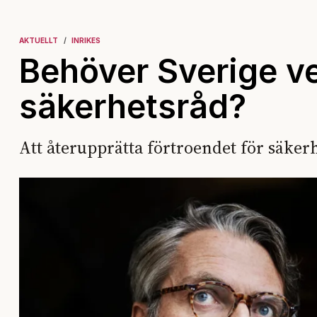
AKTUELLT
INRIKES
Behöver Sverige ver
säkerhetsråd?
Att återupprätta förtroendet för säkerh