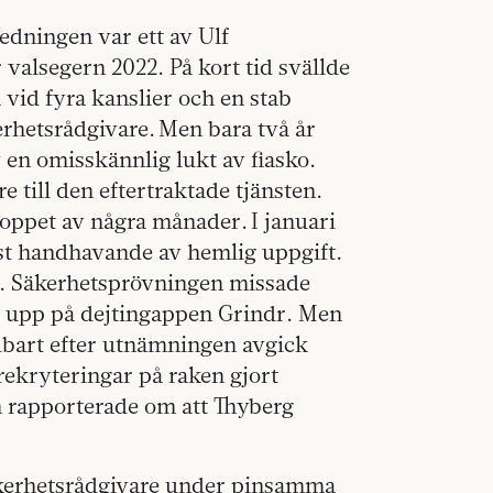
redningen var ett av Ulf
 valsegern 2022. På kort tid svällde
 vid fyra kanslier och en stab
erhetsrådgivare. Men bara två år
 en omisskännlig lukt av fiasko.
e till den eftertraktade tjänsten.
oppet av några månader. I januari
st handhavande av hemlig uppgift.
ur. Säkerhetsprövningen missade
gt upp på dejtingappen Grindr. Men
lbart efter utnämningen avgick
rekryteringar på raken gjort
en rapporterade om att Thyberg
säkerhetsrådgivare under pinsamma