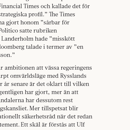
inancial Times och kallade det för
strategiska profil.” The Times
ha gjort honom ”sårbar för
litico satte rubriken
t Landerholm hade ”misskött
oomberg talade i termer av ”en
sson.”
ar ambitionen att vässa regeringens
kärpt omvärldsläge med Rysslands
 år senare är det oklart till vilken
gentligen har gjort, mer än att
andalerna har dessutom rest
skansliet. Mer tillspetsat blir
tionellt säkerhetsråd när det redan
ent. Ett skäl är förstås att Ulf