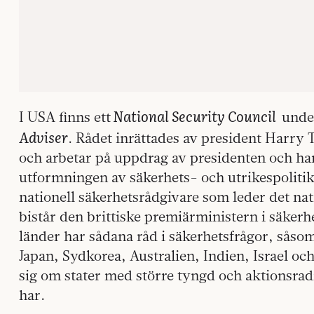
National Security Council
I USA finns ett
under
Adviser
. Rådet inrättades av president Harry 
och arbetar på uppdrag av presidenten och har t
utformningen av säkerhets- och utrikespolitik
nationell säkerhetsrådgivare som leder det na
bistår den brittiske premiärministern i säker
länder har sådana råd i säkerhetsfrågor, såso
Japan, Sydkorea, Australien, Indien, Israel oc
sig om stater med större tyngd och aktionsradi
har.