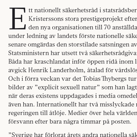
E
tt nationellt säkerhetsråd i statsrådsbe
Kristerssons stora prestigeprojekt efter
den nya organisationen till 70 anställda
under ledning av landets förste nationelle säk
senare omgärdas den storstilade satsningen av
Statsministern har utsett två säkerhetsrådgivar
Båda har kraschlandat inför öppen ridå inom l
avgick Henrik Landerholm, åtalad för vårdslö
Och i förra veckan var det Tobias Thybergs t
bilder av ”explicit sexuell natur” som han la
när deras existens uppdagades i media omede
även han. Internationellt har två misslyckade 
regeringen till åtlöje. Medier över hela värld
försvann efter bara några timmar på posten.
”Sverige har förlorat årets andra nationella 