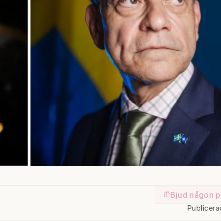
Bjud någon p
Publicera