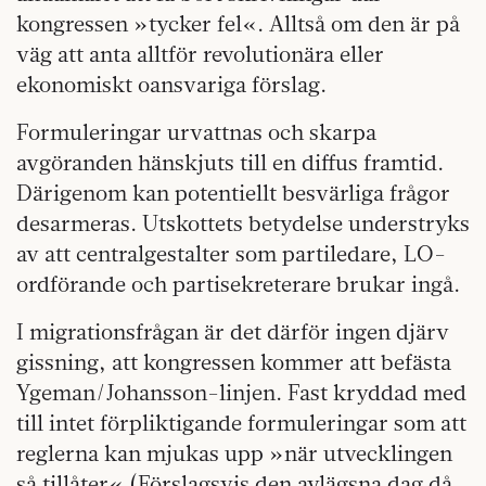
kongressen »tycker fel«. Alltså om den är på
väg att anta alltför revolutionära eller
ekonomiskt oansvariga förslag.
Formuleringar urvattnas och skarpa
avgöranden hänskjuts till en diffus framtid.
Därigenom kan potentiellt besvärliga frågor
desarmeras. Utskottets betydelse understryks
av att centralgestalter som partiledare, LO-
ordförande och partisekreterare brukar ingå.
I migrationsfrågan är det därför ingen djärv
gissning, att kongressen kommer att befästa
Ygeman/Johansson-linjen. Fast kryddad med
till intet förpliktigande formuleringar som att
reglerna kan mjukas upp »när utvecklingen
så tillåter« (Förslagsvis den avlägsna dag då