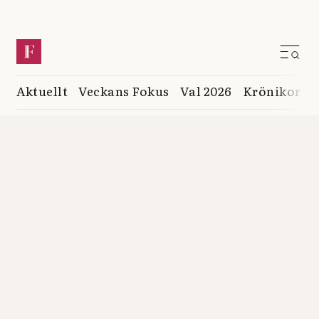
Aktuellt
Veckans Fokus
Val 2026
Krönikor
K