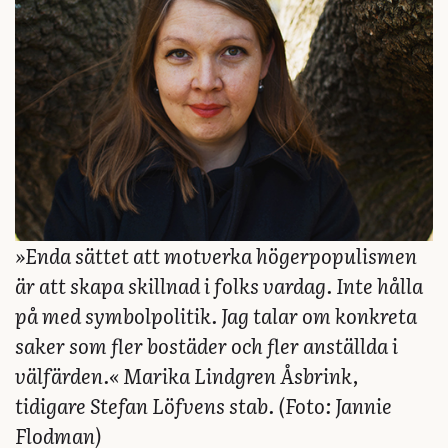
»Enda sättet att motverka högerpopulismen
är att skapa skillnad i folks vardag. Inte hålla
på med symbolpolitik. Jag talar om konkreta
saker som fler bostäder och fler anställda i
välfärden.«
Marika Lindgren Åsbrink,
tidigare Stefan Löfvens stab. (Foto:
Jannie
Flodman
)