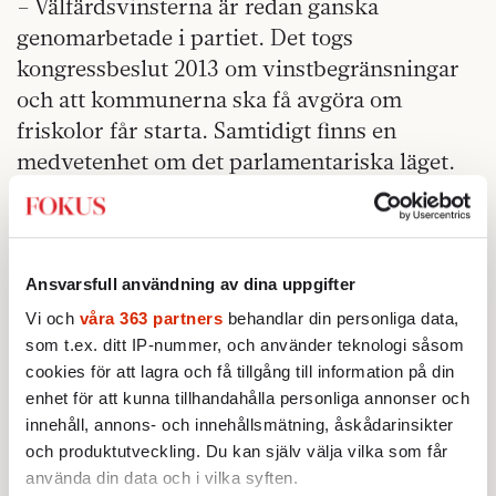
– Välfärdsvinsterna är redan ganska
genomarbetade i partiet. Det togs
kongressbeslut 2013 om vinstbegränsningar
och att kommunerna ska få avgöra om
friskolor får starta. Samtidigt finns en
medvetenhet om det parlamentariska läget.
Alltför långtgående förslag kommer att röstas
ner av Alliansen och Sverigedemokraterna.
De partierna vill å sin sida inte förknippas
med avarter och missbruk. Det här är
Ansvarsfull användning av dina uppgifter
egentligen en utmärkt fråga för ett
Vi och
våra 363 partners
behandlar din personliga data,
kompromissinriktat och reformistiskt parti. I
som t.ex. ditt IP-nummer, och använder teknologi såsom
cookies för att lagra och få tillgång till information på din
stället för att ta till storsläggan, skruvar man
enhet för att kunna tillhandahålla personliga annonser och
på de krav som kan ställas på de företag som
innehåll, annons- och innehållsmätning, åskådarinsikter
emottar skattemedel.
och produktutveckling. Du kan själv välja vilka som får
använda din data och i vilka syften.
Frågan har en intressant politisk logik. Stefan