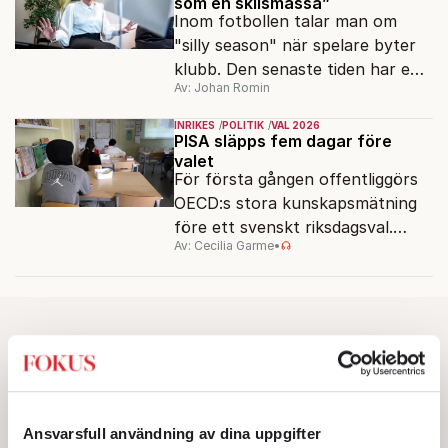
som en skilsmässa”
Inom fotbollen talar man om
"silly season" när spelare byter
klubb. Den senaste tiden har en
Av: Johan Romin
rad svenska politiker bytt parti –
men varför, och vad skiljer
INRIKES
POLITIK
VAL 2026
partiernas interna kulturer åt?
PISA släpps fem dagar före
valet
För första gången offentliggörs
OECD:s stora kunskapsmätning
före ett svenskt riksdagsval.
Av: Cecilia Garme
•
Resultatet kan ge skolfrågan ny
kraft under valrörelsens sista
dagar.
Ansvarsfull användning av dina uppgifter