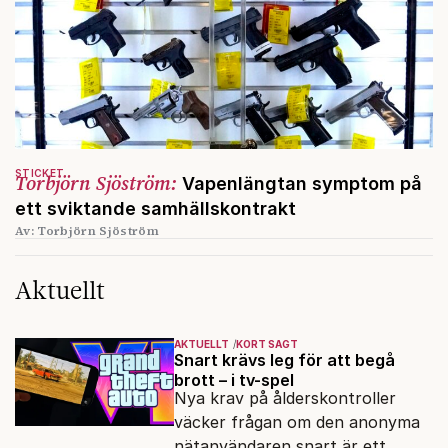
STICKET
Torbjörn Sjöström:
Vapenlängtan symptom på
ett sviktande samhällskontrakt
Av: Torbjörn Sjöström
Aktuellt
AKTUELLT
KORT SAGT
Snart krävs leg för att begå
brott – i tv-spel
Nya krav på ålderskontroller
väcker frågan om den anonyma
nätanvändaren snart är ett