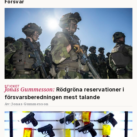
Försvar
STICKET
Jonas Gummesson:
Rödgröna reservationer i
försvarsberedningen mest talande
Av: Jonas Gummesson