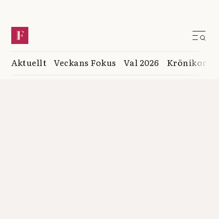
Aktuellt
Veckans Fokus
Val 2026
Krönikor
K