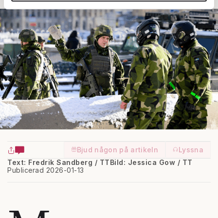
annons- och analysföretag som vi samarbetar med.
Dessa kan i sin tur kombinera informationen med annan
information som du har tillhandahållit eller som de har
samlat in när du har använt deras tjänster.
Om du vill läsa mer om hur vi hanterar personuppgifter
kan du göra det
här
.
Bjud någon på artikeln
Lyssna
Text: Fredrik Sandberg / TT
Bild: Jessica Gow / TT
Publicerad 2026-01-13