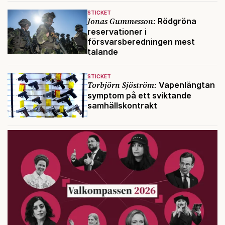
STICKET
Jonas Gummesson:
Rödgröna
reservationer i
försvarsberedningen mest
talande
STICKET
Torbjörn Sjöström:
Vapenlängtan
symptom på ett sviktande
samhällskontrakt