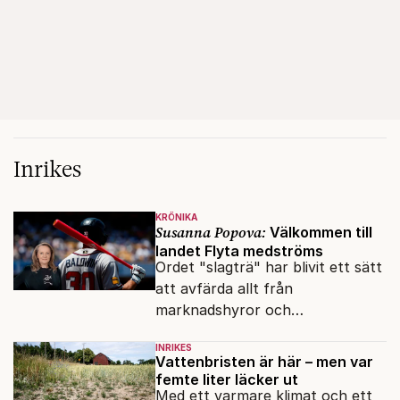
Inrikes
KRÖNIKA
Susanna Popova:
Välkommen till
landet Flyta medströms
Ordet "slagträ" har blivit ett sätt
att avfärda allt från
marknadshyror och
slöserikommissioner till frågor
INRIKES
om antisemitism.
Vattenbristen är här – men var
femte liter läcker ut
Med ett varmare klimat och ett