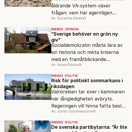
åldrande VA-system växer
frågan: vem har egentligen
Av: Susanne Gäre
•
ansvar för Sveriges
vattenresurser?
INRIKES
OPINION
”Sverige behöver en grön ny
giv”
Socialdemokratin måste lära av
sin historia och möta kriserna
med en framåtblickande
Av: Annie Ross
•
strukturpolitik för att göra
Sverige långsiktigt hållbart,
INRIKES
POLITIK
jämlikt och kriståligt.
Risk för politiskt sommarkaos i
riksdagen
Valrörelsen tar över i kammaren
när långledigheten avbryts.
Regeringen vill hinna fatta beslut
Av: Jonas Gummesson
•
före valet – men oppositionen
ser sin chans att pressa
INRIKES
POLITIK
Tidösidan.
De svenska partibytarna: ”Är lite