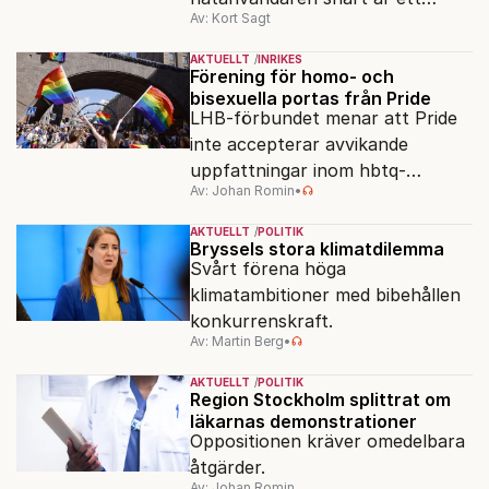
Av: Kort Sagt
minne blott.
AKTUELLT
INRIKES
Förening för homo- och
bisexuella portas från Pride
LHB-förbundet menar att Pride
inte accepterar avvikande
uppfattningar inom hbtq-
Av: Johan Romin
•
rörelsen. "Vi har inga problem
med transpersoner", säger
AKTUELLT
POLITIK
ordföranden Linn Saarinen.
Bryssels stora klimatdilemma
Svårt förena höga
klimatambitioner med bibehållen
konkurrenskraft.
Av: Martin Berg
•
AKTUELLT
POLITIK
Region Stockholm splittrat om
läkarnas demonstrationer
Oppositionen kräver omedelbara
åtgärder.
Av: Johan Romin