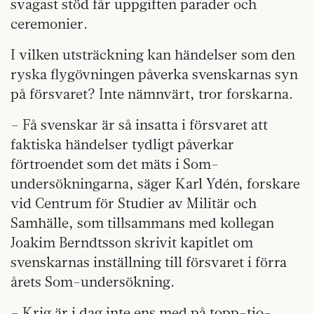
svagast stöd får uppgiften parader och
ceremonier.
I vilken utsträckning kan händelser som den
ryska flygövningen påverka svenskarnas syn
på försvaret? Inte nämnvärt, tror forskarna.
– Få svenskar är så insatta i försvaret att
faktiska händelser tydligt påverkar
förtroendet som det mäts i Som-
undersökningarna, säger Karl Ydén, forskare
vid Centrum för Studier av Militär och
Samhälle, som tillsammans med kollegan
Joakim Berndtsson skrivit kapitlet om
svenskarnas inställning till försvaret i förra
årets Som-undersökning.
– Krig är i dag inte ens med på topp-tio-