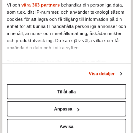
Vi och
våra 363 partners
behandlar din personliga data,
som t.ex. ditt IP-nummer, och använder teknologi såsom
cookies för att lagra och få tillgång till information på din
enhet för att kunna tillhandahålla personliga annonser och
innehåll, annons- och innehållsmätning, åskådarinsikter
och produktutveckling. Du kan själv välja vilka som får
använda din data och i vilka syften.
Ta reda på mer om hur dina personliga uppgifter
behandlas och ställ in dina preferenser i
detaljsektionen
.
AKTUELLT
INRIKES
Visa detaljer
Försvarsviljan hos svenska
Du kan ändra eller dra tillbaka ditt samtycke när som
helst från cookie-förklaringen.
folket minskar
Tillåt alla
Vi använder enhetsidentifierare för att anpassa innehållet
Stödet för ett starkt försvar är starkare än
och annonserna till användarna, tillhandahålla funktioner
någonsin i Sverige. Men detsamma gäller
Anpassa
för sociala medier och analysera vår trafik. Vi
inte viljan att med vapen själv försvara
vidarebefordrar även sådana identifierare och annan
fosterlandet.
information från din enhet till de sociala medier och
Avvisa