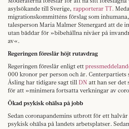
Moderaterna föreslår för att nå sitt föreslag
asylsökande till Sverige,
rapporterar TT.
Medan
migrationskommitténs förslag som inhumana, 
talesperson Maria Malmer Stenergard att de inte
utan bäddar för »bibehållna nivåer på invand
av«.
Regeringen föreslår höjt rutavdrag
Regeringen föreslår enligt ett
pressmeddeland
000 kronor per person och år. Centerpartiets s
Åsling har tidigare sagt till
DN
att han ser det 
för att »minimera fortsatta verkningar av c
Ökad psykisk ohälsa på jobb
Sedan coronapandemins utbrott för ett halvår
psykisk ohälsa på landets arbetsplatser. Sedan m