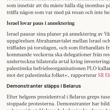
som innebär att du måste hålla dig inomhus på
träffa någon som var med på resan och inte he
Israel lovar paus i annektering
Israel pausar sina planer på annektering av Vä
uppgörelsen Abrahamavtalet mellan Israel oc
träffades på torsdagen, och som förhandlats 
kommande veckorna ska delegationer från resp
underteckna bilaterala avtal kring investerin
palestinska befrielseorganisationen PLO kalla
mot det palestinska folket«, rapporterar
SR Ek
Demonstranter släpps i Belarus
Efter helgens presidentval i Belarus greps tus
stoppade protesterna. Demonstranter har bilda