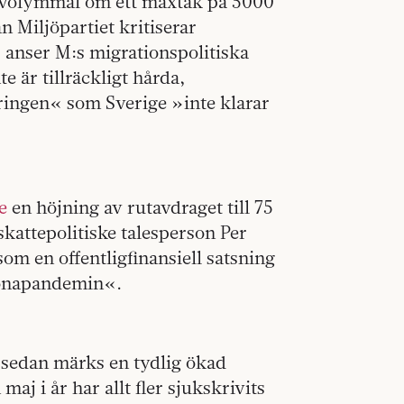
na volymmål om ett maxtak på 5000
 Miljöpartiet kritiserar
anser M:s migrationspolitiska
 är tillräckligt hårda,
ringen« som Sverige »inte klarar
e
en höjning av rutavdraget till 75
kattepolitiske talesperson Per
som en offentligfinansiell satsning
oronapandemin«.
 sedan märks en tydlig ökad
aj i år har allt fler sjukskrivits