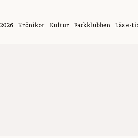
 2026
Krönikor
Kultur
Fackklubben
Läs e-t