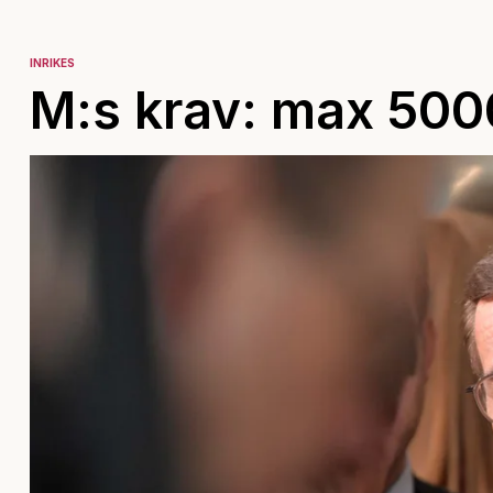
INRIKES
M:s krav: max 500