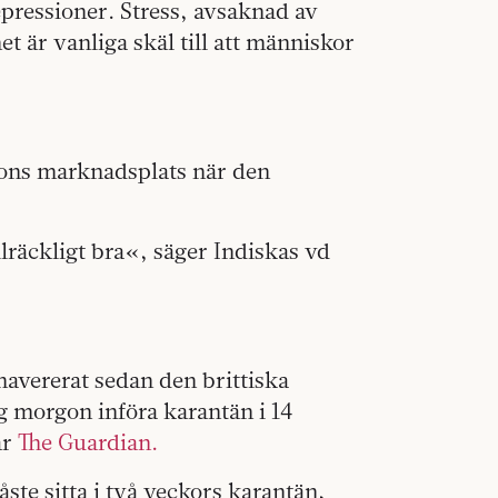
pressioner. Stress, avsaknad av
t är vanliga skäl till att människor
zons marknadsplats när den
lräckligt bra«, säger Indiskas vd
avererat sedan den brittiska
g morgon införa karantän i 14
ar
The Guardian.
te sitta i två veckors karantän,