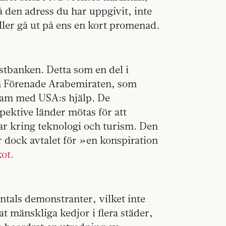
 den adress du har uppgivit, inte
ller gå ut på ens en kort promenad.
stbanken. Detta som en del i
h Förenade Arabemiraten, som
fram med USA:s hjälp. De
ektive länder mötas för att
gar kring teknologi och turism. Den
r dock avtalet för »en konspiration
ot.
entals demonstranter, vilket inte
t mänskliga kedjor i flera städer,