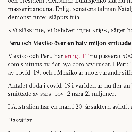
och president Aleksandr Lukasjenko ska nu ha
massgripandena. Enligt senatens talman Natal
demonstranter släppts fria.
»Vi slåss inte, vi behöver inget krig«, säger ho
Peru och Mexiko över en halv miljon smittade
Mexiko och Peru har
enligt TT
nu passerat 500
som smittats av det nya coronaviruset. I Peru 
av covid-19, och i Mexiko är motsvarande siffr
Antalet döda i covid-19 i världen är nu fler än
smittade av sars-cov-2 nära 21 miljoner.
I Australien har en man i 20-årsåldern avlidit 
Debatter