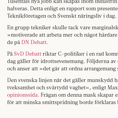
Tusentals nya jobb kan skapas inom industrin
halveras. Detta enligt en rapport som present
Teknikföretagen och Svenskt näringsliv i dag.
En grupp tekniker skulle tack vare marginals
»motiverade att arbeta mer och något hårdare 
de på
DN Debatt.
På
SvD Debatt
riktar C-politiker i en rad kom
dag gäller för idrottsevenemang. Följderna av
och anser att »det går att ordna arrangemang
Den svenska linjen när det gäller munskydd h
tveksamhet och svårtydd vaghet«, enligt Max
opinionssida.
Frågan om denna mask skapar en 
för att minska smittspridning borde förklaras 