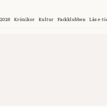
 2026
Krönikor
Kultur
Fackklubben
Läs e-t