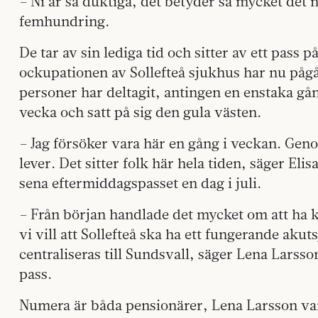
– Ni är så duktiga, det betyder så mycket det n
femhundring.
De tar av sin lediga tid och sitter av ett pass 
ockupationen av Sollefteå sjukhus har nu pågå
personer har deltagit, antingen en enstaka gå
vecka och satt på sig den gula västen.
– Jag försöker vara här en gång i veckan. Geno
lever. Det sitter folk här hela tiden, säger El
sena eftermiddagspasset en dag i juli.
– Från början handlade det mycket om att ha k
vi vill att Sollefteå ska ha ett fungerande akut
centraliseras till Sundsvall, säger Lena Larss
pass.
Numera är båda pensionärer, Lena Larsson var