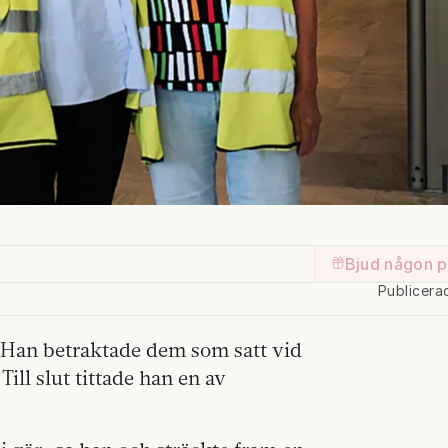
Bjud någon p
Publicera
Han betraktade dem som satt vid
ill slut tittade han en av