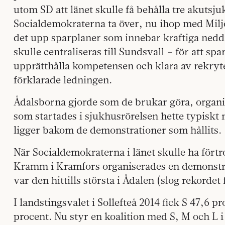
utom SD att länet skulle få behålla tre akutsju
Socialdemokraterna ta över, nu ihop med Miljö
det upp sparplaner som innebar kraftiga neddr
skulle centraliseras till Sundsvall – för att sp
upprätthålla kompetensen och klara av rekryte
förklarade ledningen.
Ådalsborna gjorde som de brukar göra, organis
som startades i sjukhusrörelsen hette typiskt
ligger bakom de demonstrationer som hållits.
När Socialdemokraterna i länet skulle ha förtr
Kramm i Kramfors organiserades en demonstr
var den hittills största i Ådalen (slog rekordet 
I landstingsvalet i Sollefteå 2014 fick S 47,6 pr
procent. Nu styr en koalition med S, M och L 