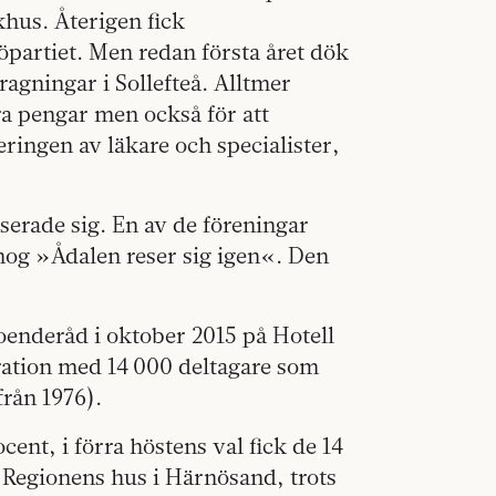
khus. Återigen fick
partiet. Men redan första året dök
agningar i Sollefteå. Alltmer
ara pengar men också för att
ringen av läkare och specialister,
erade sig. En av de föreningar
 nog »Ådalen reser sig igen«. Den
oenderåd i oktober 2015 på Hotell
ation med 14 000 deltagare som
från 1976).
ocent, i förra höstens val fick de 14
i Regionens hus i Härnösand, trots