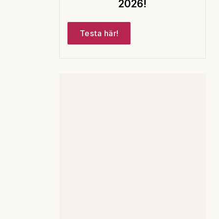
2026!
Testa här!