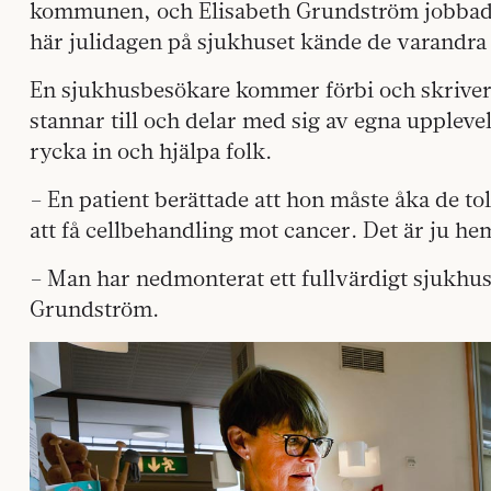
kommunen, och Elisabeth Grundström jobbade
här julidagen på sjukhuset kände de varandra b
En sjukhusbesökare kommer förbi och skriver 
stannar till och delar med sig av egna uppleve
rycka in och hjälpa folk.
– En patient berättade att hon måste åka de tol
att få cellbehandling mot cancer. Det är ju he
– Man har nedmonterat ett fullvärdigt sjukhu
Grundström.