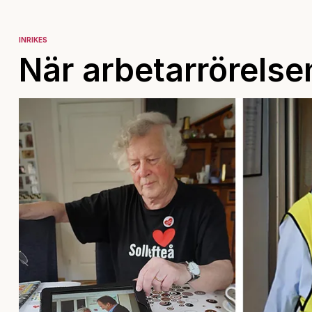
INRIKES
När arbetarrörelsen