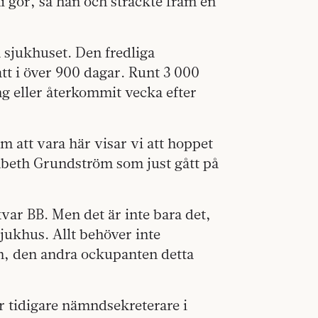
i gör, sa han och sträckte fram en
på sjukhuset. Den fredliga
tt i över 900 dagar. Runt 3 000
ng eller återkommit vecka efter
m att vara här visar vi att hoppet
isabeth Grundström som just gått på
var BB. Men det är inte bara det,
sjukhus. Allt behöver inte
on, den andra ockupanten detta
 tidigare nämndsekreterare i