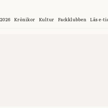
 2026
Krönikor
Kultur
Fackklubben
Läs e-t