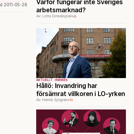
Varför fungerar inte Sveriges
ad 2011-05-26
arbetsmarknad?
Av: Lotta Dinkelspiel
•
AKTUELLT
INRIKES
Hållö: Invandring har
försämrat villkoren i LO-yrken
Av: Henrik Sjögren
•