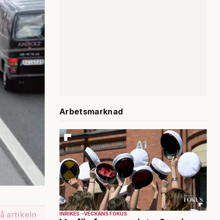
Arbetsmarknad
å artikeln
INRIKES
VECKANS FOKUS