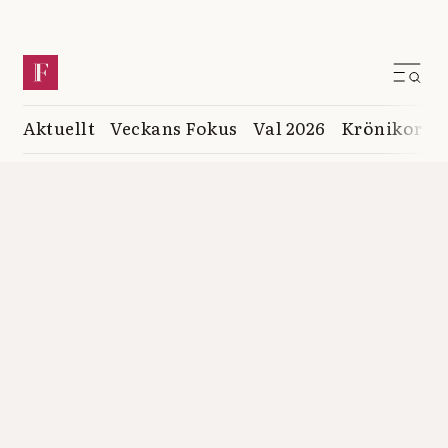
Aktuellt
Veckans Fokus
Val 2026
Krönikor
K