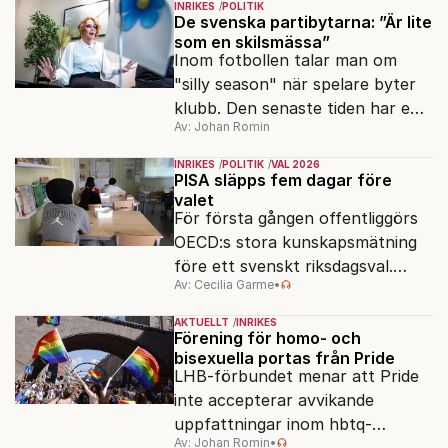
INRIKES
POLITIK
Tidösidan.
De svenska partibytarna: ”Är lite
som en skilsmässa”
Inom fotbollen talar man om
"silly season" när spelare byter
klubb. Den senaste tiden har en
Av: Johan Romin
rad svenska politiker bytt parti –
men varför, och vad skiljer
INRIKES
POLITIK
VAL 2026
partiernas interna kulturer åt?
PISA släpps fem dagar före
valet
För första gången offentliggörs
OECD:s stora kunskapsmätning
före ett svenskt riksdagsval.
Av: Cecilia Garme
•
Resultatet kan ge skolfrågan ny
kraft under valrörelsens sista
AKTUELLT
INRIKES
dagar.
Förening för homo- och
bisexuella portas från Pride
LHB-förbundet menar att Pride
inte accepterar avvikande
uppfattningar inom hbtq-
Av: Johan Romin
•
rörelsen. "Vi har inga problem