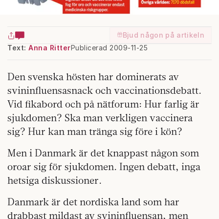
Bjud någon på artikeln
Text:
Anna Ritter
Publicerad 2009-11-25
Den svenska hösten har dominerats av
svininfluensasnack och vaccinationsdebatt.
Vid fikabord och på nätforum: Hur farlig är
sjukdomen? Ska man verkligen vaccinera
sig? Hur kan man tränga sig före i kön?
Men i Danmark är det knappast någon som
oroar sig för sjukdomen. Ingen debatt, inga
hetsiga diskussioner.
Danmark är det nordiska land som har
drabbast mildast av svininfluensan, men