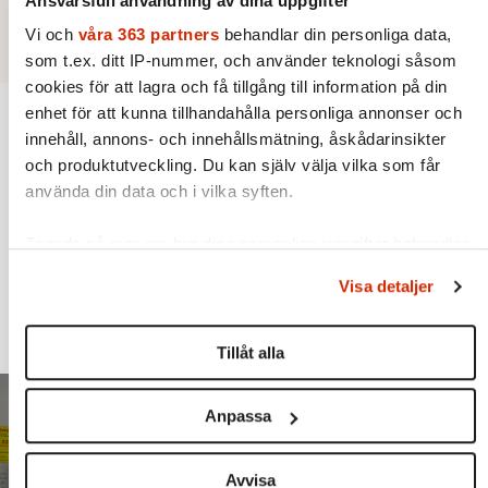
Ansvarsfull användning av dina uppgifter
Vi och
våra 363 partners
behandlar din personliga data,
som t.ex. ditt IP-nummer, och använder teknologi såsom
cookies för att lagra och få tillgång till information på din
enhet för att kunna tillhandahålla personliga annonser och
innehåll, annons- och innehållsmätning, åskådarinsikter
OPINION
och produktutveckling. Du kan själv välja vilka som får
”Skippa vårdkön – hela EU är
använda din data och i vilka syften.
gratis och öppet för dig”
Ta reda på mer om hur dina personliga uppgifter behandlas
Svensk sjukvård har gått in i väggen. Men
och ställ in dina preferenser i
detaljsektionen
. Du kan
Visa detaljer
möjligheten att lämna kön och vårdas
ändra eller dra tillbaka ditt samtycke när som helst från
cookie-förklaringen.
utomlands utnyttjas fortfarande av alltför få.
Tillåt alla
Vi använder enhetsidentifierare för att anpassa innehållet
och annonserna till användarna, tillhandahålla funktioner för
Anpassa
sociala medier och analysera vår trafik. Vi vidarebefordrar
även sådana identifierare och annan information från din
enhet till de sociala medier och annons- och analysföretag
Avvisa