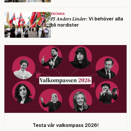
KRÖNIKA
PJ Anders Linder:
Vi behöver alla
bli nordister
Testa vår valkompass 2026!