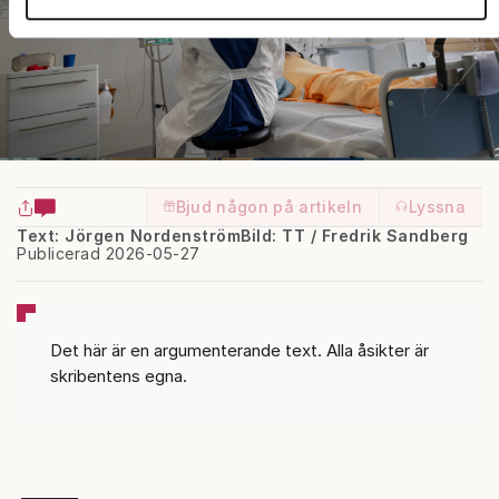
som vi samarbetar med. Dessa kan i sin tur kombinera
informationen med annan information som du har
tillhandahållit eller som de har samlat in när du har använt
deras tjänster.
Om du vill läsa mer om hur vi hanterar personuppgifter kan
du göra det
här
.
Bjud någon på artikeln
Lyssna
Text: Jörgen Nordenström
Bild: TT / Fredrik Sandberg
Publicerad 2026-05-27
Det här är en argumenterande text. Alla åsikter är
skribentens egna.