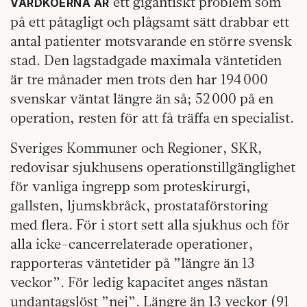
ett gigantiskt problem som
VÅRDKÖERNA ÄR
på ett påtagligt och plågsamt sätt drabbar ett
antal patienter motsvarande en större svensk
stad. Den lagstadgade maximala väntetiden
är tre månader men trots den har 194 000
svenskar väntat längre än så; 52 000 på en
operation, resten för att få träffa en specialist.
Sveriges Kommuner och Regioner, SKR,
redovisar sjukhusens operationstillgänglighet
för vanliga ingrepp som proteskirurgi,
gallsten, ljumskbråck, prostataförstoring
med flera. För i stort sett alla sjukhus och för
alla icke-cancerrelaterade operationer,
rapporteras väntetider på ”längre än 13
veckor”. För ledig kapacitet anges nästan
undantagslöst ”nej”. Längre än 13 veckor (91