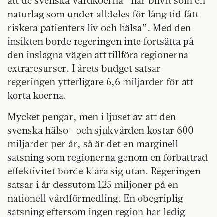
att de svenska vårdköerna ”har blivit som en
naturlag som under alldeles för lång tid fått
riskera patienters liv och hälsa”. Med den
insikten borde regeringen inte fortsätta på
den inslagna vägen att tillföra regionerna
extraresurser. I årets budget satsar
regeringen ytterligare 6,6 miljarder för att
korta köerna.
Mycket pengar, men i ljuset av att den
svenska hälso- och sjukvården kostar 600
miljarder per år, så är det en marginell
satsning som regionerna genom en förbättrad
effektivitet borde klara sig utan. Regeringen
satsar i år dessutom 125 miljoner på en
nationell vårdförmedling. En obegriplig
satsning eftersom ingen region har ledig