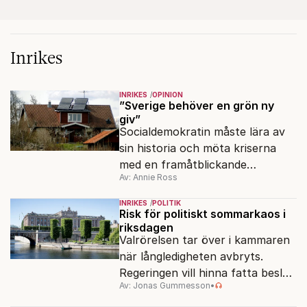
Inrikes
INRIKES
OPINION
”Sverige behöver en grön ny
giv”
Socialdemokratin måste lära av
sin historia och möta kriserna
med en framåtblickande
Av: Annie Ross
strukturpolitik för att göra
Sverige långsiktigt hållbart,
INRIKES
POLITIK
jämlikt och kriståligt.
Risk för politiskt sommarkaos i
riksdagen
Valrörelsen tar över i kammaren
när långledigheten avbryts.
Regeringen vill hinna fatta beslut
Av: Jonas Gummesson
•
före valet – men oppositionen
ser sin chans att pressa