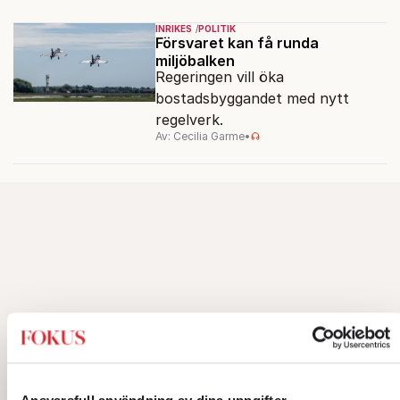
med transpersoner", säger
INRIKES
POLITIK
ordföranden Linn Saarinen.
Försvaret kan få runda
miljöbalken
Regeringen vill öka
bostadsbyggandet med nytt
regelverk.
Av: Cecilia Garme
•