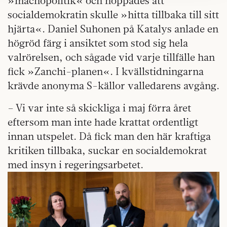
»machopolitik« och hoppades att
kan du göra det
här
.
socialdemokratin skulle »hitta tillbaka till sitt
hjärta«. Daniel Suhonen på Katalys anlade en
högröd färg i ansiktet som stod sig hela
valrörelsen, och sågade vid varje tillfälle han
fick »Zanchi-planen«. I kvällstidningarna
krävde anonyma S-källor valledarens avgång.
– Vi var inte så skickliga i maj förra året
eftersom man inte hade krattat ordentligt
innan utspelet. Då fick man den här kraftiga
kritiken tillbaka, suckar en socialdemokrat
med insyn i regeringsarbetet.