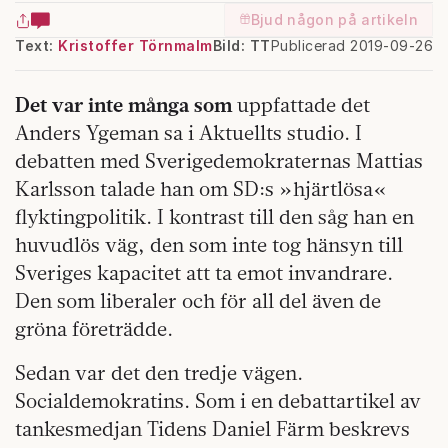
Bjud någon på artikeln
Text:
Kristoffer Törnmalm
Bild: TT
Publicerad 2019-09-26
Det var inte många som
uppfattade det
Anders Ygeman sa i Aktuellts studio. I
debatten med Sverigedemokraternas Mattias
Karlsson talade han om SD:s »hjärtlösa«
flyktingpolitik. I kontrast till den såg han en
huvudlös väg, den som inte tog hänsyn till
Sveriges kapacitet att ta emot invandrare.
Den som liberaler och för all del även de
gröna företrädde.
Sedan var det den tredje vägen.
Socialdemokratins. Som i en debattartikel av
tankesmedjan Tidens Daniel Färm beskrevs