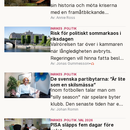
sin historia och möta kriserna
med en framåtblickande
Av: Annie Ross
strukturpolitik för att göra
Sverige långsiktigt hållbart,
INRIKES
POLITIK
jämlikt och kriståligt.
Risk för politiskt sommarkaos i
riksdagen
Valrörelsen tar över i kammaren
när långledigheten avbryts.
Regeringen vill hinna fatta beslut
Av: Jonas Gummesson
•
före valet – men oppositionen
ser sin chans att pressa
INRIKES
POLITIK
Tidösidan.
De svenska partibytarna: ”Är lite
som en skilsmässa”
Inom fotbollen talar man om
"silly season" när spelare byter
klubb. Den senaste tiden har en
Av: Johan Romin
rad svenska politiker bytt parti –
men varför, och vad skiljer
INRIKES
POLITIK
VAL 2026
partiernas interna kulturer åt?
PISA släpps fem dagar före