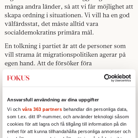
många andra länder, så att vi får möjlighet att
skapa ordning i situationen. Vi vill ha en god
välfärdsstat, det måste alltid vara
socialdemokratins primära mål.
En tolkning i partiet är att de personer som
vill strama åt migrationspolitiken agerar på
egen hand. Att de försöker föra
partiledningen framför sig, så att den inte
fastnar i en hållning som mest gillas av
regeringskompisarna.
Ansvarsfull användning av dina uppgifter
– Man vill att ens egna åsikter ska synas och
Vi och
våra 363 partners
behandlar din personliga data,
höras i kommittén, säger en S-källa.
som t.ex. ditt IP-nummer, och använder teknologi såsom
Men bilden från folk med insyn i
cookies för att lagra och få tillgång till information på din
enhet för att kunna tillhandahålla personliga annonser och
regeringsarbetet
är en annan. Varje utspel ses