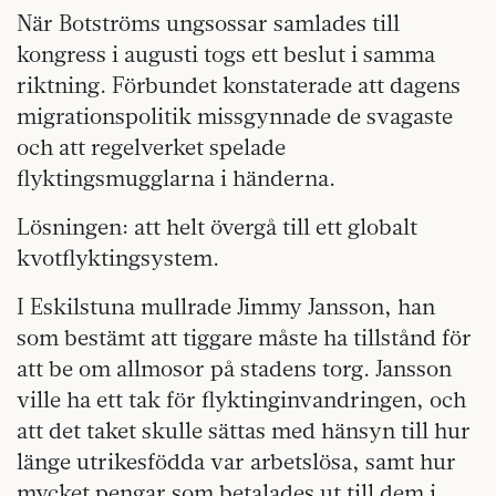
När Botströms ungsossar samlades till
kongress i augusti togs ett beslut i samma
riktning. Förbundet konstaterade att dagens
migrationspolitik missgynnade de svagaste
och att regelverket spelade
flyktingsmugglarna i händerna.
Lösningen: att helt övergå till ett globalt
kvotflyktingsystem.
I Eskilstuna mullrade Jimmy Jansson, han
som bestämt att tiggare måste ha tillstånd för
att be om allmosor på stadens torg. Jansson
ville ha ett tak för flyktinginvandringen, och
att det taket skulle sättas med hänsyn till hur
länge utrikesfödda var arbetslösa, samt hur
mycket pengar som betalades ut till dem i