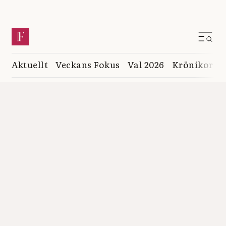
Aktuellt
Veckans Fokus
Val 2026
Krönikor
K