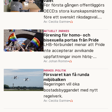
valet
För första gången offentliggörs
OECD:s stora kunskapsmätning
före ett svenskt riksdagsval.
Av: Cecilia Garme
•
Resultatet kan ge skolfrågan ny
kraft under valrörelsens sista
AKTUELLT
INRIKES
dagar.
Förening för homo- och
bisexuella portas från Pride
LHB-förbundet menar att Pride
inte accepterar avvikande
uppfattningar inom hbtq-
Av: Johan Romin
•
rörelsen. "Vi har inga problem
med transpersoner", säger
INRIKES
POLITIK
ordföranden Linn Saarinen.
Försvaret kan få runda
miljöbalken
Regeringen vill öka
bostadsbyggandet med nytt
regelverk.
Av: Cecilia Garme
•