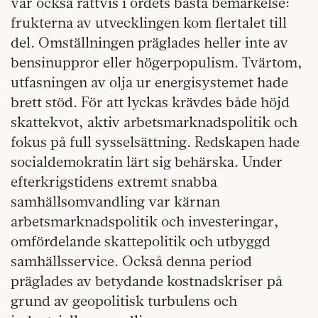
var också rättvis i ordets bästa bemärkelse:
frukterna av utvecklingen kom flertalet till
del. Omställningen präglades heller inte av
bensinuppror eller högerpopulism. Tvärtom,
utfasningen av olja ur energisystemet hade
brett stöd. För att lyckas krävdes både höjd
skattekvot, aktiv arbetsmarknadspolitik och
fokus på full sysselsättning. Redskapen hade
socialdemokratin lärt sig behärska. Under
efterkrigstidens extremt snabba
samhällsomvandling var kärnan
arbetsmarknadspolitik och investeringar,
omfördelande skattepolitik och utbyggd
samhällsservice. Också denna period
präglades av betydande kostnadskriser på
grund av geopolitisk turbulens och