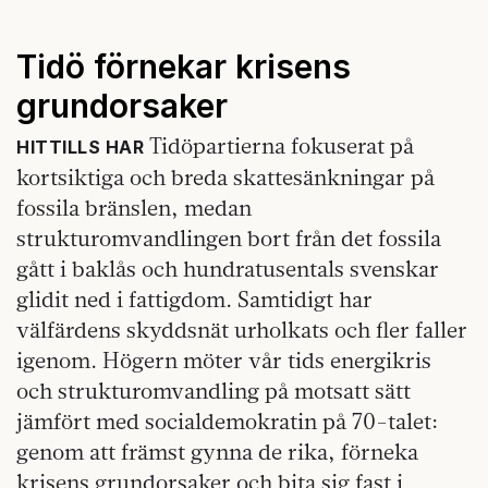
Tidö förnekar krisens
grundorsaker
Tidöpartierna fokuserat på
HITTILLS HAR
kortsiktiga och breda skattesänkningar på
fossila bränslen, medan
strukturomvandlingen bort från det fossila
gått i baklås och hundratusentals svenskar
glidit ned i fattigdom. Samtidigt har
välfärdens skyddsnät urholkats och fler faller
igenom. Högern möter vår tids energikris
och strukturomvandling på motsatt sätt
jämfört med socialdemokratin på 70-talet:
genom att främst gynna de rika, förneka
krisens grundorsaker och bita sig fast i