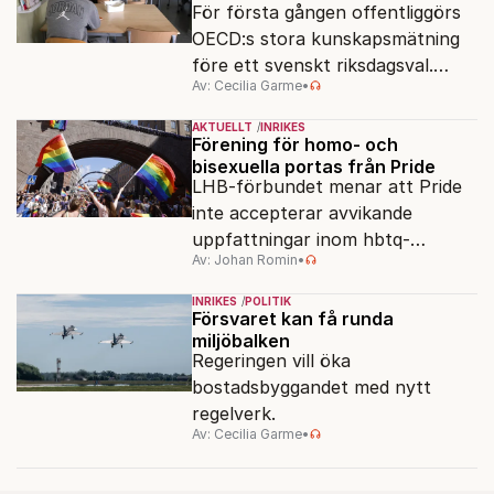
För första gången offentliggörs
OECD:s stora kunskapsmätning
före ett svenskt riksdagsval.
Av: Cecilia Garme
•
Resultatet kan ge skolfrågan ny
kraft under valrörelsens sista
AKTUELLT
INRIKES
dagar.
Förening för homo- och
bisexuella portas från Pride
LHB-förbundet menar att Pride
inte accepterar avvikande
uppfattningar inom hbtq-
Av: Johan Romin
•
rörelsen. "Vi har inga problem
med transpersoner", säger
INRIKES
POLITIK
ordföranden Linn Saarinen.
Försvaret kan få runda
miljöbalken
Regeringen vill öka
bostadsbyggandet med nytt
regelverk.
Av: Cecilia Garme
•