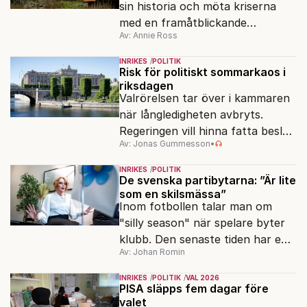
sin historia och möta kriserna
med en framåtblickande
Av: Annie Ross
strukturpolitik för att göra
Sverige långsiktigt hållbart,
INRIKES
POLITIK
jämlikt och kriståligt.
Risk för politiskt sommarkaos i
riksdagen
Valrörelsen tar över i kammaren
när långledigheten avbryts.
Regeringen vill hinna fatta beslut
Av: Jonas Gummesson
•
före valet – men oppositionen
ser sin chans att pressa
INRIKES
POLITIK
Tidösidan.
De svenska partibytarna: ”Är lite
som en skilsmässa”
Inom fotbollen talar man om
"silly season" när spelare byter
klubb. Den senaste tiden har en
Av: Johan Romin
rad svenska politiker bytt parti –
men varför, och vad skiljer
INRIKES
POLITIK
VAL 2026
partiernas interna kulturer åt?
PISA släpps fem dagar före
valet