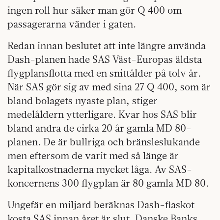
ingen roll hur säker man gör Q 400 om
passagerarna vänder i gaten.
Redan innan beslutet att inte längre använda
Dash-planen hade SAS Väst-Europas äldsta
flygplansflotta med en snittålder på tolv år.
När SAS gör sig av med sina 27 Q 400, som är
bland bolagets nyaste plan, stiger
medelåldern ytterligare. Kvar hos SAS blir
bland andra de cirka 20 år gamla MD 80-
planen. De är bullriga och bränsleslukande
men eftersom de varit med så länge är
kapitalkostnaderna mycket låga. Av SAS-
koncernens 300 flygplan är 80 gamla MD 80.
Ungefär en miljard beräknas Dash-fiaskot
kosta SAS innan året är slut. Danske Banks