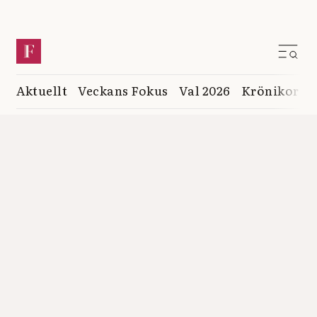
Aktuellt
Veckans Fokus
Val 2026
Krönikor
K