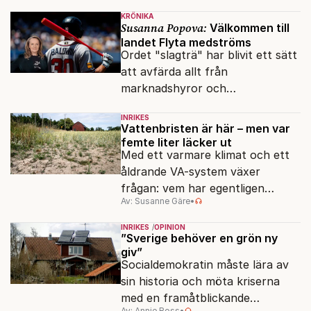
KRÖNIKA
Susanna Popova:
Välkommen till
landet Flyta medströms
Ordet "slagträ" har blivit ett sätt
att avfärda allt från
marknadshyror och
slöserikommissioner till frågor
INRIKES
om antisemitism.
Vattenbristen är här – men var
femte liter läcker ut
Med ett varmare klimat och ett
åldrande VA-system växer
frågan: vem har egentligen
Av: Susanne Gäre
•
ansvar för Sveriges
vattenresurser?
INRIKES
OPINION
”Sverige behöver en grön ny
giv”
Socialdemokratin måste lära av
sin historia och möta kriserna
med en framåtblickande
Av: Annie Ross
•