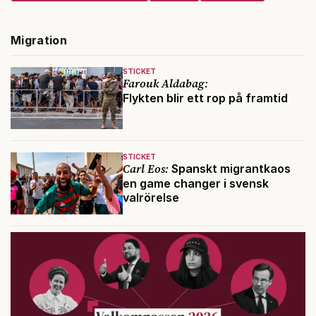
Migration
STICKET
Farouk Aldabag:
Flykten blir ett rop på framtid
STICKET
Carl Eos:
Spanskt migrantkaos
en game changer i svensk
valrörelse