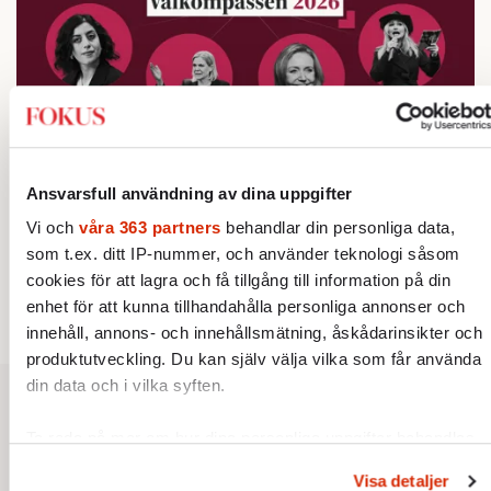
Testa vår valkompass 2026!
Ansvarsfull användning av dina uppgifter
Vi och
våra 363 partners
behandlar din personliga data,
Testa här!
som t.ex. ditt IP-nummer, och använder teknologi såsom
cookies för att lagra och få tillgång till information på din
enhet för att kunna tillhandahålla personliga annonser och
innehåll, annons- och innehållsmätning, åskådarinsikter och
produktutveckling. Du kan själv välja vilka som får använda
din data och i vilka syften.
Ta reda på mer om hur dina personliga uppgifter behandlas
och ställ in dina preferenser i
detaljsektionen
. Du kan ändra
Visa detaljer
eller dra tillbaka ditt samtycke när som helst från cookie-