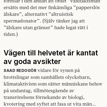
föreslår i den andan att ordet ”våldtäktsman”
ersätts med det mer finkänsliga ”papperslös
älskare”, alternativt ”altruistisk
spermadonator”. (Själv tänker jag att
”älskare utan gränser” hade legat rätt i
tiden.)
Vägen till helvetet är kantat
av goda avsikter
vidare för synen på
SAAD REDOGÖR
brottslingar som samhällets olycksbarn,
klimataktivism som sätter människans behov
på undantag, tillmötesgående av
transrörelsens förnekande av biologi,
kvotering med syftet att fasa ut vita män…