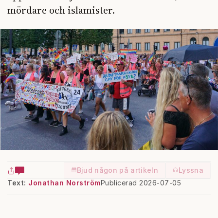
mördare och islamister.
Bjud någon på artikeln
Lyssna
Text:
Jonathan Norström
Publicerad 2026-07-05