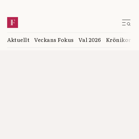
Aktuellt
Veckans Fokus
Val 2026
Krönikor
K