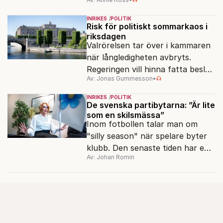
strukturpolitik för att göra
Sverige långsiktigt hållbart,
INRIKES
POLITIK
jämlikt och kriståligt.
Risk för politiskt sommarkaos i
riksdagen
Valrörelsen tar över i kammaren
när långledigheten avbryts.
Regeringen vill hinna fatta beslut
Av: Jonas Gummesson
•
före valet – men oppositionen
ser sin chans att pressa
INRIKES
POLITIK
Tidösidan.
De svenska partibytarna: ”Är lite
som en skilsmässa”
Inom fotbollen talar man om
"silly season" när spelare byter
klubb. Den senaste tiden har en
Av: Johan Romin
rad svenska politiker bytt parti –
men varför, och vad skiljer
partiernas interna kulturer åt?