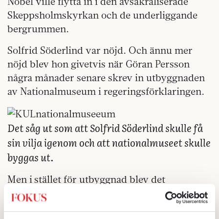
Nobel ville flytta in i den avsakraliserade
Skeppsholmskyrkan och de underliggande
bergrummen.
Solfrid Söderlind var nöjd. Och ännu mer
nöjd blev hon givetvis när Göran Persson
några månader senare skrev in utbyggnaden
av Nationalmuseum i regeringsförklaringen.
Det såg ut som att Solfrid Söderlind skulle få
sin vilja igenom och att nationalmuseet skulle
byggas ut.
Men i stället för utbyggnad blev det
regeringsskifte.
– Frågan blev politisk. Utbyggnaden lades på