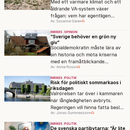
Med ett varmare klimat och ett
åldrande VA-system växer
frågan: vem har egentligen
Av: Susanne Gäre
•
ansvar för Sveriges
vattenresurser?
INRIKES
OPINION
”Sverige behöver en grön ny
giv”
Socialdemokratin måste lära av
sin historia och möta kriserna
med en framåtblickande
Av: Annie Ross
•
strukturpolitik för att göra
Sverige långsiktigt hållbart,
INRIKES
POLITIK
jämlikt och kriståligt.
Risk för politiskt sommarkaos i
riksdagen
Valrörelsen tar över i kammaren
när långledigheten avbryts.
Regeringen vill hinna fatta beslut
Av: Jonas Gummesson
•
före valet – men oppositionen
ser sin chans att pressa
INRIKES
POLITIK
Tidösidan.
De svenska partibytarna: ”Är lite