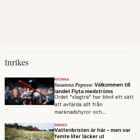
Inrikes
KRÖNIKA
Susanna Popova:
Välkommen till
landet Flyta medströms
Ordet "slagträ" har blivit ett sätt
att avfärda allt från
marknadshyror och
slöserikommissioner till frågor
INRIKES
om antisemitism.
Vattenbristen är här – men var
femte liter läcker ut