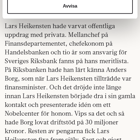
också lägger vi ner projektet, har han sagt till
information från din enhet till de sociala medier och
Avvisa
Svenska Dagbladet.
annons- och analysföretag som vi samarbetar med.
Dessa kan i sin tur kombinera informationen med annan
Lars Heikensten hade varvat offentliga
information som du har tillhandahållit eller som de har
uppdrag med privata. Mellanchef på
samlat in när du har använt deras tjänster.
Finansdepartementet, chefekonom på
Om du vill läsa mer om hur vi hanterar personuppgifter
kan du göra det
här
.
Handelsbanken och tio år som ansvarig för
Sveriges Riksbank fanns på hans meritlista.
På Riksbanken hade han lärt känna Anders
Borg, som när Lars Heikensten tillträdde var
finansminister. Och det dröjde inte länge
innan Lars Heikensten började dra i sin gamla
kontakt och presenterade idén om ett
Nobelcenter för honom. Vips sa det och så
hade Borg lovat driftstöd på 30 miljoner
kronor. Resten av pengarna fick Lars
Heikensten fixa fram själv. Sagt och gjort.