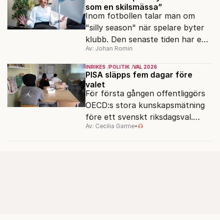
som en skilsmässa”
Inom fotbollen talar man om
"silly season" när spelare byter
klubb. Den senaste tiden har en
Av: Johan Romin
rad svenska politiker bytt parti –
men varför, och vad skiljer
INRIKES
POLITIK
VAL 2026
partiernas interna kulturer åt?
PISA släpps fem dagar före
valet
För första gången offentliggörs
OECD:s stora kunskapsmätning
före ett svenskt riksdagsval.
Av: Cecilia Garme
•
Resultatet kan ge skolfrågan ny
kraft under valrörelsens sista
dagar.