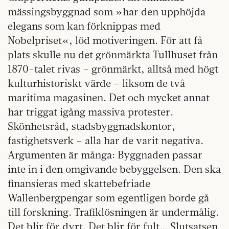
mässingsbyggnad som »har den upphöjda
elegans som kan förknippas med
Nobelpriset«, löd motiveringen. För att få
plats skulle nu det grönmärkta Tullhuset från
1870-talet rivas – grönmärkt, alltså med högt
kulturhistoriskt värde – liksom de två
maritima magasinen. Det och mycket annat
har triggat igång massiva protester.
Skönhetsråd, stadsbyggnadskontor,
fastighetsverk – alla har de varit negativa.
Argumenten är många: Byggnaden passar
inte in i den omgivande bebyggelsen. Den ska
finansieras med skattebefriade
Wallenbergpengar som egentligen borde gå
till forskning. Trafiklösningen är undermålig.
Det blir för dyrt. Det blir för fult… Slutsatsen