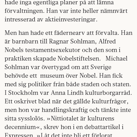
hade inga egentliga planer på att lämna
förvaltningen. Han var inte heller nämnvärt
intresserad av aktieinvesteringar.
Men han hade ett fädernearv att förvalta. Han
är barnbarn till Ragnar Sohlman, Alfred
Nobels testamentsexekutor och den som i
praktiken skapade Nobelstiftelsen.
Michael
Sohlman var övertygad om att Sverige
behövde ett
museum över Nobel. Han fick
med sig politiker från både staden och staten.
I Stockholm var Anna Lindh kulturborgarråd.
Ett oskrivet blad när det gällde kulturfrågor,
men hon var handlingskraftig och tänkte inte
sitta sysslolös. »Nittiotalet är kulturens
decennium«, skrev hon i en debattartikel i
Expressen. »Låt det inte bli ett förlorat