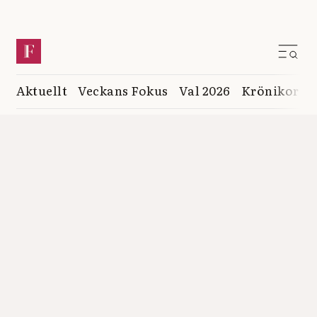
Aktuellt
Veckans Fokus
Val 2026
Krönikor
K