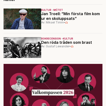
KULTUR
MÖTET
Jan Troell: ”Min första film kom
ur en skoluppsats”
Av: Mikael Timm
•
BOKRECENSION
KULTUR
Den röda tråden som brast
Av: Gustaf Lewander
•