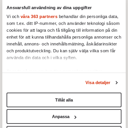
is, säger Solfrid Söderlind.
Ansvarsfull användning av dina uppgifter
Vi och
våra 363 partners
behandlar din personliga data,
Men hon gav inte upp. »Nationalmuseum kan
som t.ex. ditt IP-nummer, och använder teknologi såsom
beskrivas som ett skattskrin med lönnfack.
cookies för att lagra och få tillgång till information på din
De dolda samlingarna väntar på sin publik,
enhet för att kunna tillhandahålla personliga annonser och
och mötet dem emellan måste ske i
innehåll, annons- och innehållsmätning, åskådarinsikter
ändamålsenliga lokaler«, skrev hon 2009 i en
och produktutveckling. Du kan själv välja vilka som får
promemoria i ett försök att få med den nya
använda din data och i vilka syften.
borgerliga regeringen på tåget. Det lyckades
Ta reda på mer om hur dina personliga uppgifter
inget vidare.
behandlas och ställ in dina preferenser i
detaljsektionen
.
Visa detaljer
Du kan ändra eller dra tillbaka ditt samtycke när som
När Lars Heikensten blev vd för
helst från cookie-förklaringen.
Nobelstiftelsen stod tomten på Blasieholmen
Tillåt alla
ännu obebyggd. Och Lars Heikensten ville
Vi använder enhetsidentifierare för att anpassa innehållet
skaka liv i drömmarna om ett Nobelhus.
och annonserna till användarna, tillhandahålla funktioner
Anpassa
för sociala medier och analysera vår trafik. Vi
– Jag tänkte att antingen gör vi detta nu eller
vidarebefordrar även sådana identifierare och annan