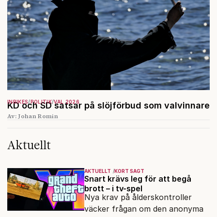
INRIKES
POLITIK
VAL 2026
KD och SD satsar på slöjförbud som valvinnare
Av: Johan Romin
Aktuellt
AKTUELLT
KORT SAGT
Snart krävs leg för att begå
brott – i tv-spel
Nya krav på ålderskontroller
väcker frågan om den anonyma