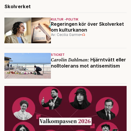
Skolverket
KULTUR
POLITIK
Regeringen kör över Skolverket
om kulturkanon
Av: Cecilia Garme
•
STICKET
Carolin Dahlman:
Hjärntvätt eller
nolltolerans mot antisemitism