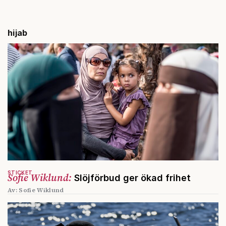
hijab
STICKET
Sofie Wiklund:
Slöjförbud ger ökad frihet
Av: Sofie Wiklund