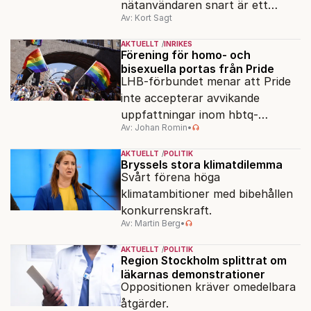
nätanvändaren snart är ett
Av: Kort Sagt
minne blott.
AKTUELLT
INRIKES
Förening för homo- och
bisexuella portas från Pride
LHB-förbundet menar att Pride
inte accepterar avvikande
uppfattningar inom hbtq-
Av: Johan Romin
•
rörelsen. "Vi har inga problem
med transpersoner", säger
AKTUELLT
POLITIK
ordföranden Linn Saarinen.
Bryssels stora klimatdilemma
Svårt förena höga
klimatambitioner med bibehållen
konkurrenskraft.
Av: Martin Berg
•
AKTUELLT
POLITIK
Region Stockholm splittrat om
läkarnas demonstrationer
Oppositionen kräver omedelbara
åtgärder.