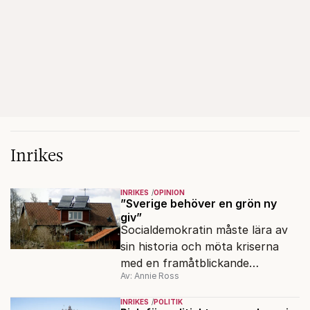
Inrikes
INRIKES
OPINION
”Sverige behöver en grön ny
giv”
Socialdemokratin måste lära av
sin historia och möta kriserna
med en framåtblickande
Av: Annie Ross
strukturpolitik för att göra
Sverige långsiktigt hållbart,
INRIKES
POLITIK