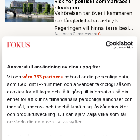
jämlikt och kriståligt.
Risk för politiskt sommarkaos i
riksdagen
Valrörelsen tar över i kammaren
när långledigheten avbryts.
Regeringen vill hinna fatta beslut
Av: Jonas Gummesson
•
före valet – men oppositionen
ser sin chans att pressa
INRIKES
POLITIK
Tidösidan.
De svenska partibytarna: ”Är lite
som en skilsmässa”
Inom fotbollen talar man om
Ansvarsfull användning av dina uppgifter
"silly season" när spelare byter
Vi och
våra 363 partners
behandlar din personliga data,
klubb. Den senaste tiden har en
Av: Johan Romin
som t.ex. ditt IP-nummer, och använder teknologi såsom
rad svenska politiker bytt parti –
cookies för att lagra och få tillgång till information på din
men varför, och vad skiljer
INRIKES
POLITIK
VAL 2026
enhet för att kunna tillhandahålla personliga annonser och
partiernas interna kulturer åt?
PISA släpps fem dagar före
valet
innehåll, annons- och innehållsmätning, åskådarinsikter
För första gången offentliggörs
och produktutveckling. Du kan själv välja vilka som får
OECD:s stora kunskapsmätning
använda din data och i vilka syften.
före ett svenskt riksdagsval.
Av: Cecilia Garme
•
Resultatet kan ge skolfrågan ny
Ta reda på mer om hur dina personliga uppgifter