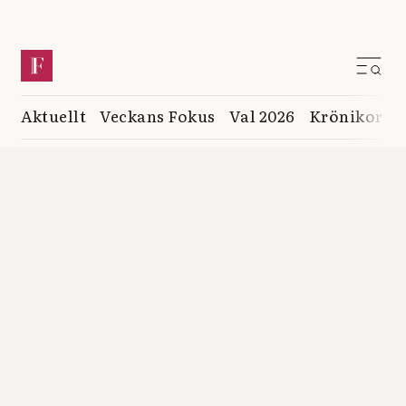
Aktuellt
Veckans Fokus
Val 2026
Krönikor
K