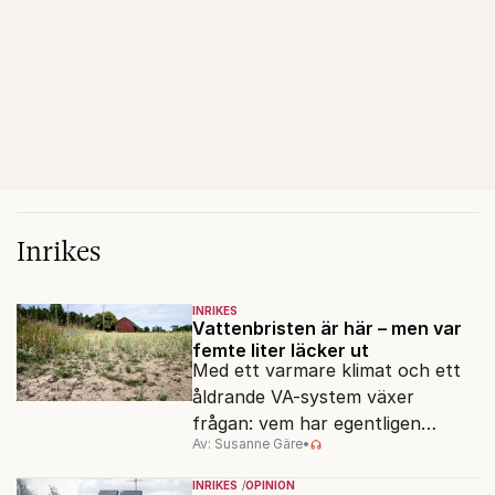
Inrikes
INRIKES
Vattenbristen är här – men var
femte liter läcker ut
Med ett varmare klimat och ett
åldrande VA-system växer
frågan: vem har egentligen
Av: Susanne Gäre
•
ansvar för Sveriges
vattenresurser?
INRIKES
OPINION