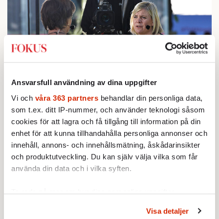
Ansvarsfull användning av dina uppgifter
Vi och
våra 363 partners
behandlar din personliga data,
som t.ex. ditt IP-nummer, och använder teknologi såsom
Foto: Janerik Henriksson/TT.
cookies för att lagra och få tillgång till information på din
enhet för att kunna tillhandahålla personliga annonser och
Det dröjde ytterligare
tio år, men numera står
innehåll, annons- och innehållsmätning, åskådarinsikter
minst tio parallellsändande tv-team nedanför
och produktutveckling. Du kan själv välja vilka som får
Almedalens scen och sänder när det är
använda din data och i vilka syften.
partiledartal. SVT med bra ljud och tre
Ta reda på mer om hur dina personliga uppgifter
kameror, TT med två kameror till sina
behandlas och ställ in dina preferenser i
detaljsektionen
.
abonnenter och kvällstidningarna med lättare
Visa detaljer
Du kan ändra eller dra tillbaka ditt samtycke när som