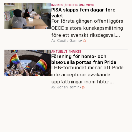
men varför, och vad skiljer
INRIKES
POLITIK
VAL 2026
partiernas interna kulturer åt?
PISA släpps fem dagar före
valet
För första gången offentliggörs
OECD:s stora kunskapsmätning
före ett svenskt riksdagsval.
Av: Cecilia Garme
•
Resultatet kan ge skolfrågan ny
kraft under valrörelsens sista
AKTUELLT
INRIKES
dagar.
Förening för homo- och
bisexuella portas från Pride
LHB-förbundet menar att Pride
inte accepterar avvikande
uppfattningar inom hbtq-
Av: Johan Romin
•
rörelsen. "Vi har inga problem
med transpersoner", säger
ordföranden Linn Saarinen.