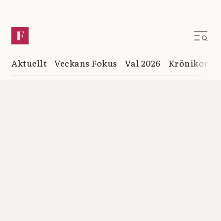
Aktuellt
Veckans Fokus
Val 2026
Krönikor
K