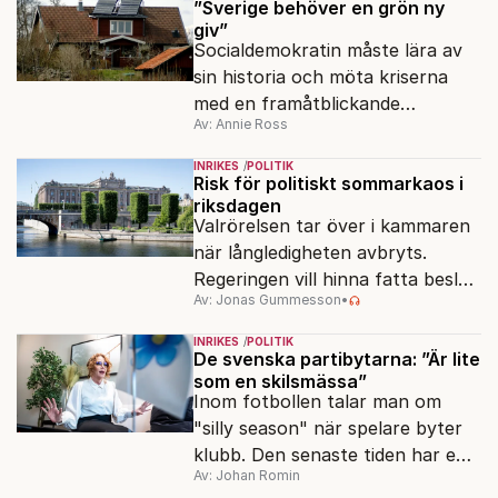
”Sverige behöver en grön ny
giv”
Socialdemokratin måste lära av
sin historia och möta kriserna
med en framåtblickande
Av: Annie Ross
strukturpolitik för att göra
Sverige långsiktigt hållbart,
INRIKES
POLITIK
jämlikt och kriståligt.
Risk för politiskt sommarkaos i
riksdagen
Valrörelsen tar över i kammaren
när långledigheten avbryts.
Regeringen vill hinna fatta beslut
Av: Jonas Gummesson
•
före valet – men oppositionen
ser sin chans att pressa
INRIKES
POLITIK
Tidösidan.
De svenska partibytarna: ”Är lite
som en skilsmässa”
Inom fotbollen talar man om
"silly season" när spelare byter
klubb. Den senaste tiden har en
Av: Johan Romin
rad svenska politiker bytt parti –