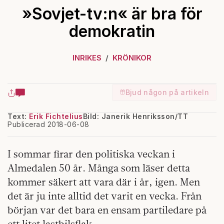
»Sovjet-tv:n« är bra för
demokratin
INRIKES
KRÖNIKOR
Bjud någon på artikeln
Text:
Erik Fichtelius
Bild: Janerik Henriksson/TT
Publicerad 2018-06-08
I sommar firar den politiska veckan i
Almedalen 50 år. Många som läser detta
kommer säkert att vara där i år, igen. Men
det är ju inte alltid det varit en vecka. Från
början var det bara en ensam partiledare på
ett litet lastbilsflak.