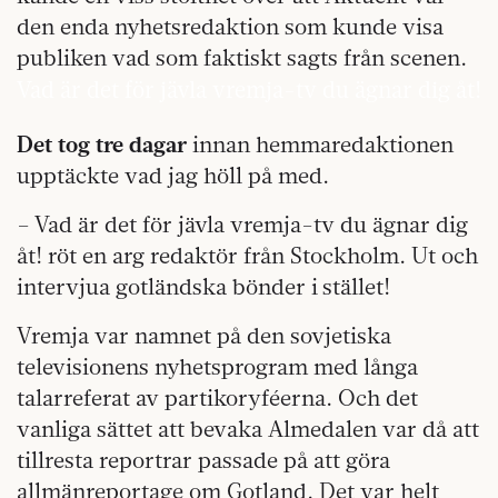
den enda nyhetsredaktion som kunde visa
publiken vad som faktiskt sagts från scenen.
Vad är det för jävla vremja-tv du ägnar dig åt!
Det tog tre dagar
innan hemmaredaktionen
upptäckte vad jag höll på med.
– Vad är det för jävla vremja-tv du ägnar dig
åt! röt en arg redaktör från Stockholm. Ut och
intervjua gotländska bönder i stället!
Vremja var namnet på den sovjetiska
televisionens nyhetsprogram med långa
talarreferat av partikoryféerna. Och det
vanliga sättet att bevaka Almedalen var då att
tillresta reportrar passade på att göra
allmänreportage om Gotland. Det var helt