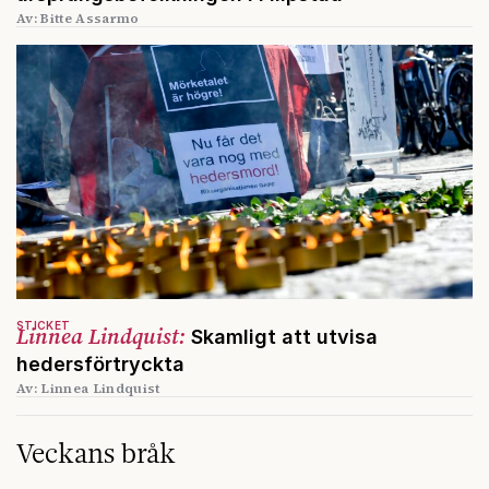
Av: Bitte Assarmo
STICKET
Linnea Lindquist:
Skamligt att utvisa
hedersförtryckta
Av: Linnea Lindquist
Veckans bråk