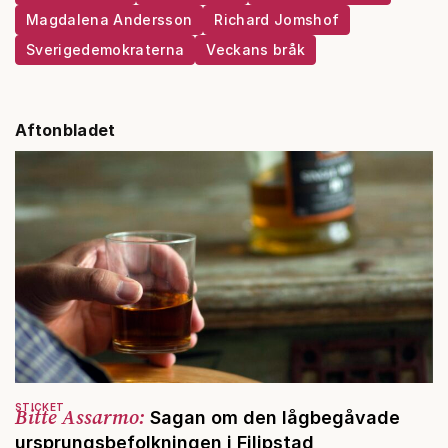
Magdalena Andersson
Richard Jomshof
Sverigedemokraterna
Veckans bråk
Aftonbladet
STICKET
Bitte Assarmo:
Sagan om den lågbegåvade
ursprungsbefolkningen i Filipstad