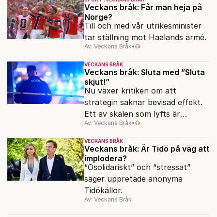
Veckans bråk: Får man heja på
Norge?
Till och med vår utrikesminister
tar ställning mot Haalands armé.
Av: Veckans Bråk
•
VECKANS BRÅK
Veckans bråk: Sluta med ”Sluta
skjut!”
Nu växer kritiken om att
strategin saknar bevisad effekt.
Ett av skälen som lyfts är
Av: Veckans Bråk
•
bristande rädsla för polisen.
VECKANS BRÅK
Veckans bråk: Är Tidö på väg att
implodera?
“Osolidariskt” och “stressat”
säger uppretade anonyma
Tidökällor.
Av: Veckans Bråk