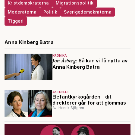
Kristdemokraterna
Migrationspolitik
Moderaterna
Politik
Sverigedemokraterna
Tiggeri
Anna Kinberg Batra
KRÖNIKA
Jon Åsberg:
Så kan vi få nytta av
Anna Kinberg Batra
AKTUELLT
Elefantkyrkogården – dit
direktörer går för att glömmas
Av: Henrik Sjögren