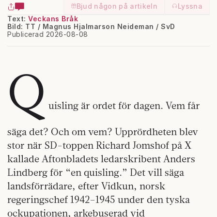
Bjud någon på artikeln
Lyssna
Text:
Veckans Bråk
Bild: TT / Magnus Hjalmarson Neideman / SvD
Publicerad 2026-08-08
Q
uisling är ordet för dagen. Vem får
säga det? Och om vem? Upprördheten blev
stor när SD-toppen Richard Jomshof på X
kallade Aftonbladets ledarskribent Anders
Lindberg för “en quisling.” Det vill säga
landsförrädare, efter Vidkun, norsk
regeringschef 1942–1945 under den tyska
ockupationen, arkebuserad vid