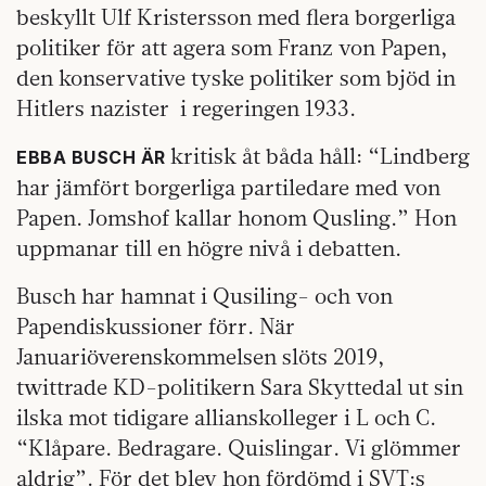
beskyllt Ulf Kristersson med flera borgerliga
politiker för att agera som Franz von Papen,
den konservative tyske politiker som bjöd in
Hitlers nazister i regeringen 1933.
kritisk åt båda håll: “Lindberg
EBBA BUSCH ÄR
har jämfört borgerliga partiledare med von
Papen. Jomshof kallar honom Qusling.” Hon
uppmanar till en högre nivå i debatten.
Busch har hamnat i Qusiling- och von
Papendiskussioner förr. När
Januariöverenskommelsen slöts 2019,
twittrade KD-politikern Sara Skyttedal ut sin
ilska mot tidigare allianskolleger i L och C.
“Klåpare. Bedragare. Quislingar. Vi glömmer
aldrig”. För det blev hon fördömd i SVT:s