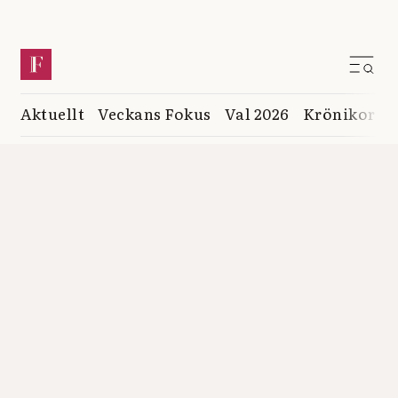
Aktuellt
Veckans Fokus
Val 2026
Krönikor
K