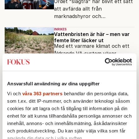
Ordet "slagträ" har blivit ett sätt
att avfärda allt från
marknadshyror och
slöserikommissioner till frågor
INRIKES
om antisemitism.
Vattenbristen är här – men var
femte liter läcker ut
Med ett varmare klimat och ett
åldrande VA-system växer
frågan: vem har egentligen
Av: Susanne Gäre
•
ansvar för Sveriges
vattenresurser?
INRIKES
OPINION
”Sverige behöver en grön ny
Ansvarsfull användning av dina uppgifter
giv”
Vi och
våra 363 partners
behandlar din personliga data,
Socialdemokratin måste lära av
som t.ex. ditt IP-nummer, och använder teknologi såsom
sin historia och möta kriserna
cookies för att lagra och få tillgång till information på din
med en framåtblickande
Av: Annie Ross
•
enhet för att kunna tillhandahålla personliga annonser och
strukturpolitik för att göra
innehåll, annons- och innehållsmätning, åskådarinsikter
Sverige långsiktigt hållbart,
INRIKES
POLITIK
och produktutveckling. Du kan själv välja vilka som får
jämlikt och kriståligt.
Risk för politiskt sommarkaos i
riksdagen
använda din data och i vilka syften.