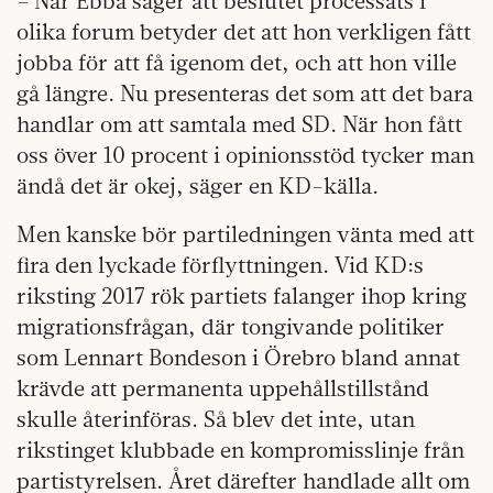
– När Ebba säger att beslutet processats i
olika forum betyder det att hon verkligen fått
jobba för att få igenom det, och att hon ville
gå längre. Nu presenteras det som att det bara
handlar om att samtala med SD. När hon fått
oss över 10 procent i opinionsstöd tycker man
ändå det är okej, säger en KD-källa.
Men kanske bör partiledningen vänta med att
fira den lyckade förflyttningen. Vid KD:s
riksting 2017 rök partiets falanger ihop kring
migrationsfrågan, där tongivande politiker
som Lennart Bondeson i Örebro bland annat
krävde att permanenta uppehållstillstånd
skulle återinföras. Så blev det inte, utan
rikstinget klubbade en kompromisslinje från
partistyrelsen. Året därefter handlade allt om