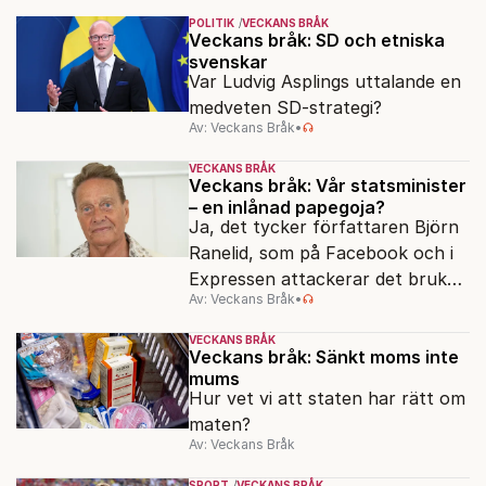
POLITIK
VECKANS BRÅK
Veckans bråk: SD och etniska
svenskar
Var Ludvig Asplings uttalande en
medveten SD-strategi?
Av: Veckans Bråk
•
VECKANS BRÅK
Veckans bråk: Vår statsminister
– en inlånad papegoja?
Ja, det tycker författaren Björn
Ranelid, som på Facebook och i
Expressen attackerar det bruket
Av: Veckans Bråk
•
av “svengelska” bland höga
samhällsföreträdare.
VECKANS BRÅK
Veckans bråk: Sänkt moms inte
mums
Hur vet vi att staten har rätt om
maten?
Av: Veckans Bråk
SPORT
VECKANS BRÅK