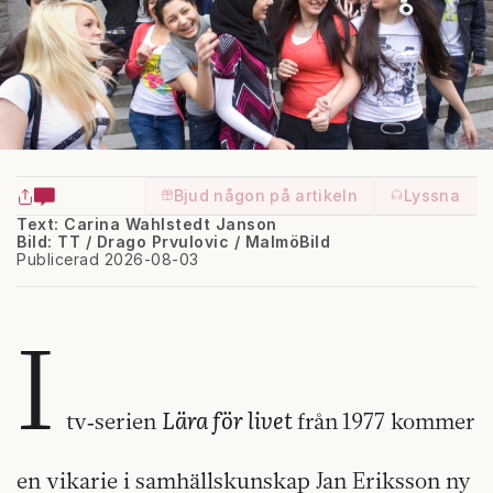
Bjud någon på artikeln
Lyssna
Text: Carina Wahlstedt Janson
Bild: TT / Drago Prvulovic / MalmöBild
Publicerad 2026-08-03
I
Lära för livet
tv‑serien
från
1977 kommer
en vikarie i samhällskunskap Jan Eriksson ny