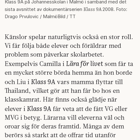
Klass 9A på Johannesskolan i Malmö i samband med det
Klass 9A
sista avsnittet av dokumentärserien
2008. Foto:
Drago Prvulovic / MalmöBild / TT
Känslor spelar naturligtvis också en stor roll.
Vi får följa både elever och föräldrar med
problem som påverkar skolarbetet.
Lära för livet
Exempelvis Camilla i
som får ta
en mycket större börda hemma än hon borde
Klass 9A
och Liu i
vars mamma flyttar till
Thailand, vilket gör att han får bo hos en
klasskamrat. Här finns också glädje när
Klass 9A
elever i
får veta att de fått VG eller
MVG i betyg. Lärarna vill eleverna väl och
oroar sig för deras framtid. Många av dem
berörs så starkt att de offrar tid utanför