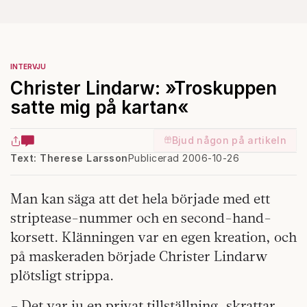
INTERVJU
Christer Lindarw: »Troskuppen
satte mig på kartan«
Bjud någon på artikeln
Text: Therese Larsson
Publicerad 2006-10-26
Man kan säga att det hela började med ett
striptease-nummer och en second-hand-
korsett. Klänningen var en egen kreation, och
på maskeraden började Christer Lindarw
plötsligt strippa.
– Det var ju en privat tillställning, skrattar