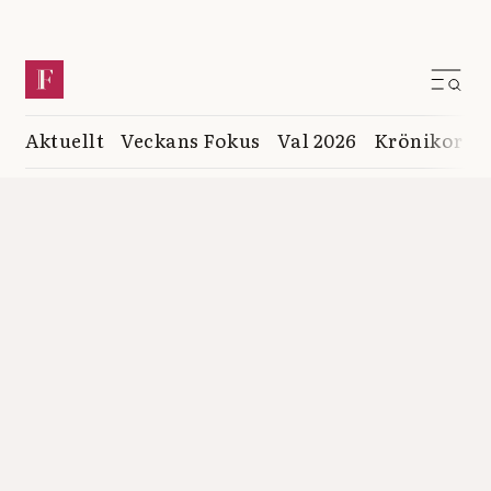
Aktuellt
Veckans Fokus
Val 2026
Krönikor
K