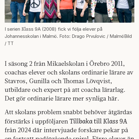
Kla
I serien
ss 9A (2008) fick vi följa elever på
Johannesskolan i Malmö. Foto: Drago Prvulovic / MalmöBild
/ TT
I säsong 2 från Mikaelskolan i Örebro 2011,
coachas elever och skolans ordinarie lärare av
Stavros, Gunilla och Thomas Lövqvist,
utbildare och expert på att coacha lärarlag.
Det gör ordinarie lärare mer synliga här.
Att skolans problem snabbt behöver åtgärdas
Tillbaka till Klass 9A
förstärks i uppföljaren
från 2024 där intervjuade forskare pekar på
en fortsatt nedåtgående spiral. Färre elever än