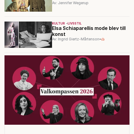
Av: Jennifer Wegerup
KULTUR
LIVSSTIL
Elsa Schiaparellis mode blev till
konst
Av: Ingrid Giertz-Mårtenson
•