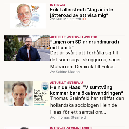
1985” korsas Saltkråkan med
INTERVJU
Stephen King.
Erik Lallerstedt: ”Jag är inte
jätteroad av att visa mig”
Av: Kurt Mälarstedt
•
AKTUELLT
INTERVJU
POLITIK
”Linjen om SD är grundmurad i
mitt parti”
Det är svårt att förhålla sig till
det som sägs i skuggorna, säger
Muharrem Demirok till Fokus.
Av: Sakine Madon
AKTUELLT
INTERVJU
Hein de Haas: ”Visumtvång
kommer bara öka invandringen”
Thomas Steinfeld har träffat den
holländska sociologen Hein de
Haas för ett samtal om
Av: Thomas Steinfeld
migrationens myter.
INTERVJU
VECKANS FOKUS