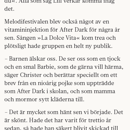
du«. Alla som såg Lill verkar komma ihåg
det.
Melodifestivalen blev också något av en
vitamininjektion för After Dark för några år
sen. Sången »La Dolce Vita« kom trea och
plötsligt hade gruppen en helt ny publik.
– Barnen älskar oss. De ser oss som en tjock
och en smal Barbie, som de gärna vill härma,
säger Christer och berättar speciellt om ett
brev från en nioårig pojke som uppträdde
som After Dark i skolan, och som mamma
och mormor sytt kläderna till.
– Det är mycket som hänt sen vi började. Det
är skönt. Hade det har varit för trettio år
sedan, så hade han säkert blivit skickad till