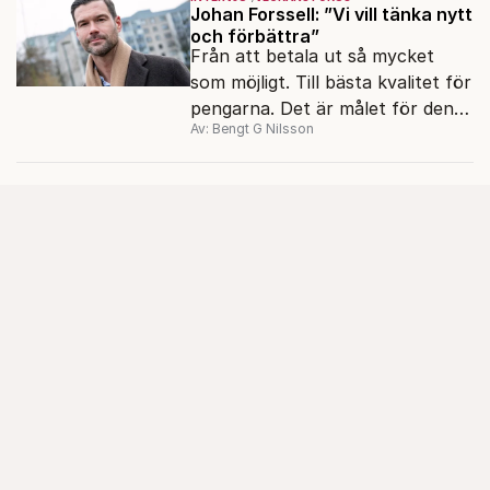
Johan Forssell: ”Vi vill tänka nytt
och förbättra”
Från att betala ut så mycket
som möjligt. Till bästa kvalitet för
pengarna. Det är målet för den
Av: Bengt G Nilsson
nya biståndspolitiken, enligt
biståndsminister Johan Forssell
(M).