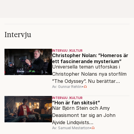
Intervju
INTERVJU
KULTUR
Christopher Nolan: ”Homeros är
ett fascinerande mysterium”
Universella teman utforskas i
Christopher Nolans nya storfilm
”The Odyssey”. Nu berättar
Av: Gunnar Rehlin
•
stjärnregissören om
fascinationen för Homeros
INTERVJU
KULTUR
klassiska epos.
”Hon är fan skitsöt”
När Björn Stein och Amy
Deasismont tar sig an John
Ajvide Lindqvists
Av: Samuel Mesterton
•
sjöjungfruhistoria ”Sommaren