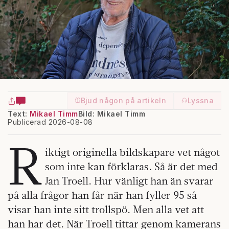
Bjud någon på artikeln
Lyssna
Text:
Mikael Timm
Bild: Mikael Timm
Publicerad 2026-08-08
R
iktigt originella bildskapare vet något
som inte kan förklaras. Så är det med
Jan Troell. Hur vänligt han än svarar
på alla frågor han får när han fyller 95 så
visar han inte sitt trollspö. Men alla vet att
han har det. När Troell tittar genom kamerans