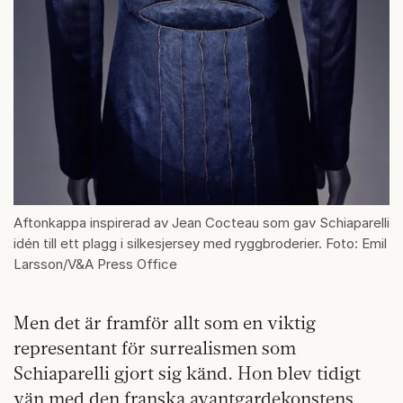
Aftonkappa inspirerad av Jean Cocteau som gav Schiaparelli
idén till ett plagg i silkesjersey med ryggbroderier. Foto: Emil
Larsson/V&A Press Office
Men det är framför allt som en viktig
representant för surrealismen som
Schiaparelli gjort sig känd. Hon blev tidigt
vän med den franska avantgardekonstens