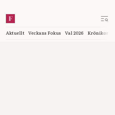
Aktuellt
Veckans Fokus
Val 2026
Krönikor
K