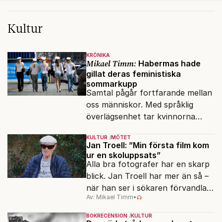
Kultur
KRÖNIKA
Mikael Timm:
Habermas hade
gillat deras feministiska
sommarkupp
Samtal pågår fortfarande mellan
oss människor. Med språklig
överlägsenhet tar kvinnorna
över det offentliga rummet.
KULTUR
MÖTET
Jan Troell: ”Min första film kom
ur en skoluppsats”
Alla bra fotografer har en skarp
blick. Jan Troell har mer än så –
när han ser i sökaren förvandlas
Av: Mikael Timm
•
vardagen till underverk. Fyllda 95
gör han en ny film.
BOKRECENSION
KULTUR