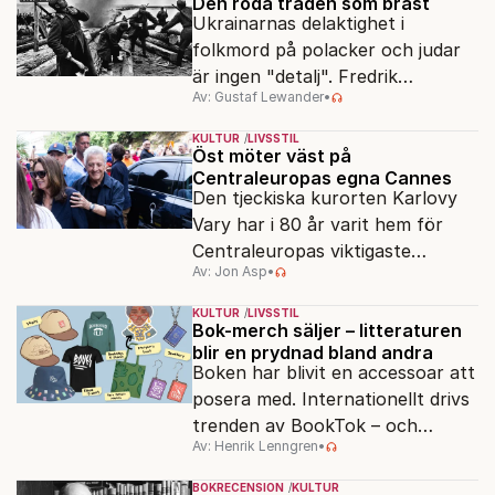
Den röda tråden som brast
Ukrainarnas delaktighet i
folkmord på polacker och judar
är ingen "detalj". Fredrik
Av: Gustaf Lewander
•
Segerfeldts iver att skildra den
ryska imperialismen leder till en
KULTUR
LIVSSTIL
förenklad bild av historien.
Öst möter väst på
Centraleuropas egna Cannes
Den tjeckiska kurorten Karlovy
Vary har i 80 år varit hem för
Centraleuropas viktigaste
Av: Jon Asp
•
filmfestival – en plats där
Hollywoodglans möter
KULTUR
LIVSSTIL
egensinnighet.
Bok-merch säljer – litteraturen
blir en prydnad bland andra
Boken har blivit en accessoar att
posera med. Internationellt drivs
trenden av BookTok – och
Av: Henrik Lenngren
•
förlagen följer efter.
BOKRECENSION
KULTUR