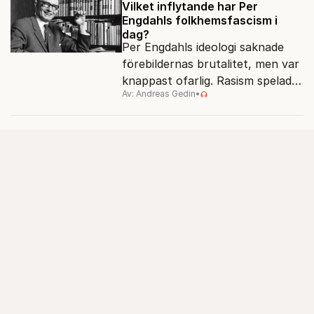
Vilket inflytande har Per
Engdahls folkhemsfascism i
dag?
Per Engdahls ideologi saknade
förebildernas brutalitet, men var
knappast ofarlig. Rasism spelades
Av: Andreas Gedin
•
ned i förmån för "kultur". Känns
det igen?