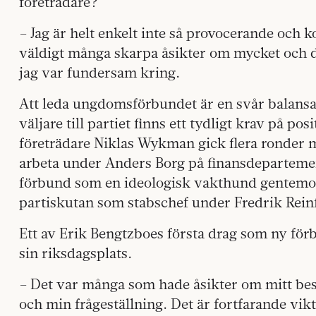
före­trädare?
– Jag är helt enkelt inte så provocerande och k
väldigt många skarpa åsikter om mycket och d
jag var fundersam kring.
Att leda ungdomsförbundet är en svår balans
väljare till partiet finns ett tydligt krav på po
företrädare Niklas Wykman gick flera ronder 
arbeta under Anders Borg på finansdepartement
förbund som en ideologisk vakthund gentemot
partiskutan som stabschef under Fredrik Reinf
Ett av Erik Bengtzboes första drag som ny fö
sin riksdagsplats.
– Det var många som hade åsikter om mitt bes
och min frågeställning. Det är fortfarande vikt