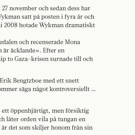
e 27 november och sedan dess har
Wykman satt på posten i fyra år och
juni 2008 hotade Wykman dramatiskt
edalen och recenserade Mona
 är äcklande«. Efter en
p to Gaza-krisen surnade till och
rik Bengtzboe med ett snett
 kommer säga något kontroversiellt …
 ett öppenhjärtigt, men försiktig
ch låter orden vila på tungan en
 är det som skiljer honom från sin