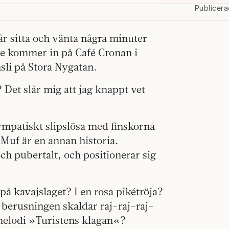
Publicer
får sitta och vänta några minuter
e kommer in på Café Cronan i
sli på Stora Nygatan.
Det slår mig att jag knappt vet
ympatiskt slipslösa med finskorna
 Muf är en annan historia.
ch pubertalt, och positionerar sig
 kavajslaget? I en rosa pikétröja?
 berusningen skaldar raj-raj-raj-
 melodi »Turistens klagan«?