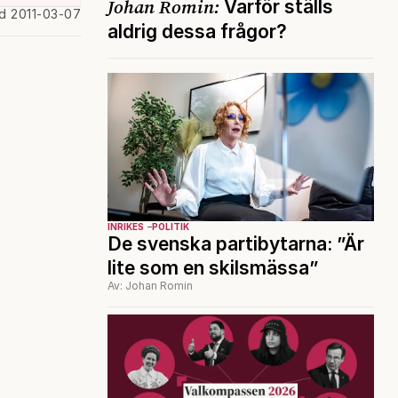
Johan Romin:
Varför ställs
ad 2011-03-07
aldrig dessa frågor?
INRIKES
POLITIK
De svenska partibytarna: ”Är
lite som en skilsmässa”
Av: Johan Romin