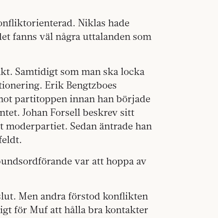
onfliktorienterad. Niklas hade
et fanns väl några uttalanden som
akt. Samtidigt som man ska locka
sitionering. Erik Bengtzboes
mot partitoppen innan han började
et. Johan Forsell beskrev sitt
 moderpartiet. Sedan äntrade han
eldt.
rbundsordförande var att hoppa av
lut. Men andra förstod konflikten
igt för Muf att hålla bra kontakter