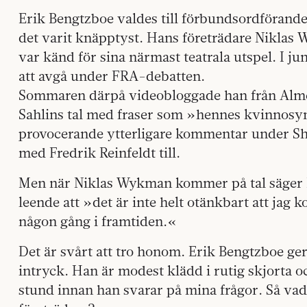
Erik Bengtzboe valdes till förbundsordförand
det varit knäpptyst. Hans företrädare Niklas 
var känd för sina närmast teatrala utspel. I 
att avgå under FRA-debatten.
Sommaren därpå videobloggade han från Alm
Sahlins tal med fraser som »hennes kvinnosyn
provocerande ytterligare kommentar under Shi
med Fredrik Reinfeldt till.
Men när Niklas Wykman kommer på tal säger E
leende att »det är inte helt otänkbart att jag
någon gång i framtiden.«
Det är svårt att tro honom. Erik Bengtzboe ger
intryck. Han är modest klädd i rutig skjorta o
stund innan han svarar på mina frågor. Så vad