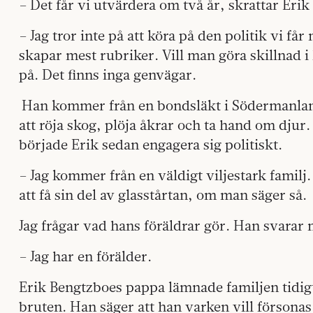
– Det får vi utvärdera om två år, skrattar Eri
– Jag tror inte på att köra på den politik vi får
skapar mest rubriker. Vill man göra skillnad i
på. Det finns inga genvägar.
Han kommer från en bondsläkt i Södermanlan
att röja skog, plöja åkrar och ta hand om djur
började Erik sedan engagera sig politiskt.
– Jag kommer från en väldigt viljestark familj
att få sin del av glasstårtan, om man säger så.
Jag frågar vad hans föräldrar gör. Han svarar
– Jag har en förälder.
Erik Bengtzboes pappa lämnade familjen tidigt
bruten. Han säger att han varken vill försonas 