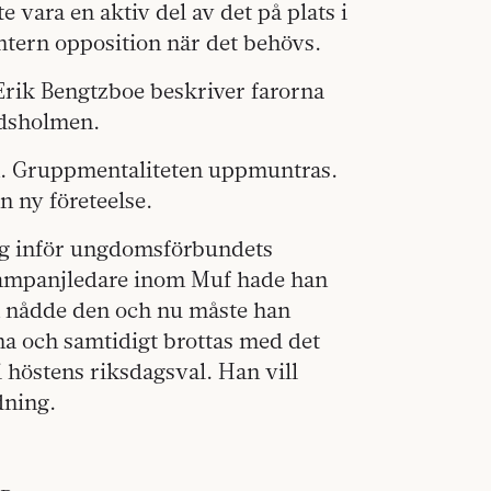
e vara en aktiv del av det på plats i
intern opposition när det behövs.
Erik Bengtzboe beskriver farorna
ndsholmen.
en. Gruppmentaliteten uppmuntras.
en ny företeelse.
sig inför ungdomsförbundets
kampanjledare inom Muf hade han
an nådde den och nu måste han
a och samtidigt brottas med det
 höstens riksdagsval. Han vill
dning.