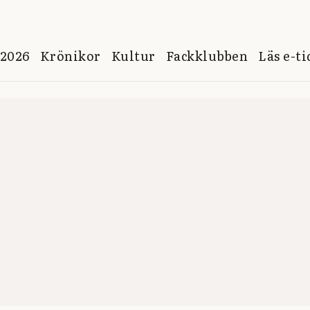
 2026
Krönikor
Kultur
Fackklubben
Läs e-t