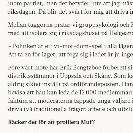
inom partiet, men det betyder inte att jag måst
riksdagen. Då blir det svårt för mig att driva 
Mellan tuggorna pratar vi gruppsykologi och 
med att isolera sig i riksdagshuset på Helge­a
– Politiken är ett vi-mot-dom-spel i alla läg
Att ta en för laget, att foga sig i ledet är ju ing
Före vårt möte har Erik Bengtzboe förberett 
distriktsstämmor i Uppsala och Skåne. Som 
aldrig siktet inställt på ordförandeposten. H
bevisa att han kan leda de 12 000 medlemmarn
faktum att moderaterna tappade unga väljare i
driva två traditionella frågor: arbete och utbil
Räcker det för att profilera Muf?