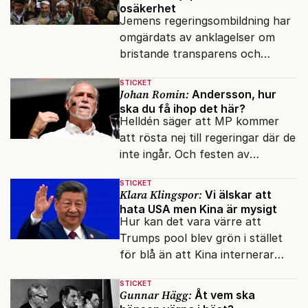
osäkerhet
Jemens regeringsombildning har
omgärdats av anklagelser om
bristande transparens och
oegentligheter kopplade till
STICKET
internationella biståndsmedel.
Johan Romin:
Andersson, hur
ska du få ihop det här?
Helldén säger att MP kommer
att rösta nej till regeringar där de
inte ingår. Och festen av
reformer och inflation ska
STICKET
betalas med lån.
Klara Klingspor:
Vi älskar att
hata USA men Kina är mysigt
Hur kan det vara värre att
Trumps pool blev grön i stället
för blå än att Kina internerar
minoritetsgruppen i
STICKET
omskolningsläger?
Gunnar Hägg:
Åt vem ska