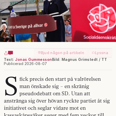
Bjud någon på artikeln
Lyssna
Text:
Jonas Gummesson
Bild: Magnus Grimstedt / TT
Publicerad 2026-08-07
S
fick precis den start på valrörelsen
man önskade sig – en skränig
pseudodebatt om SD. Utan att
anstränga sig över hövan ryckte partiet åt sig
initiativet och seglar vidare mot en
kassaskåpssäker seger med fem veckor till