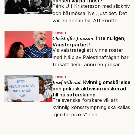
hönsen värpa i höst?
Tänk Ulf Kristersson med slidkniv
och båtmössa. Nej, just det. Det
var en annan tid. Att knuffa
andras partiledare i sjön -
STICKET
otänkbart.
Christoffer Jonsson:
Inte nu igen,
Vänsterpartiet!
V:s valstrategi att vinna röster
med hjälp av Palestinafrågan har
försatt dem i ännu en prekär
situation där empati övergått i
STICKET
terrorvurm.
Josef Milerad:
Kvinnlig omskärelse
och politisk aktivism maskerad
till hälsoforskning
Tre svenska forskare vill att
kvinnlig könsstympning ska kallas
”genital praxis” och
komplikationer avskrivs som
sensationsjournalistik.