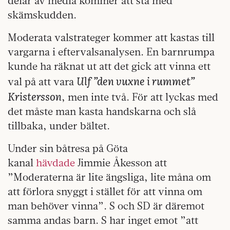
delar av media kommer att stå med
skämskudden.
Moderata valstrateger kommer att kastas till
vargarna i eftervalsanalysen. En barnrumpa
kunde ha räknat ut att det gick att vinna ett
Ulf ”den vuxne i rummet”
val på att vara
Kristersson
, men inte två. För att lyckas med
det måste man kasta handskarna och slå
tillbaka, under bältet.
Under sin båtresa på Göta
kanal
hävdade
Jimmie Åkesson att
”Moderaterna är lite ängsliga, lite måna om
att förlora snyggt i stället för att vinna om
man behöver vinna”. S och SD är däremot
samma andas barn. S har inget emot ”att