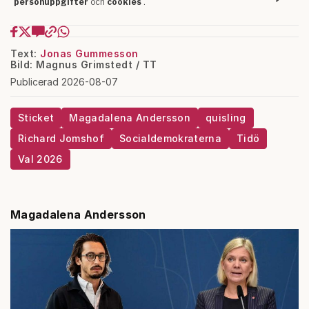
Text:
Jonas Gummesson
Bild: Magnus Grimstedt / TT
Publicerad 2026-08-07
Sticket
Magadalena Andersson
quisling
Richard Jomshof
Socialdemokraterna
Tidö
Val 2026
Magadalena Andersson