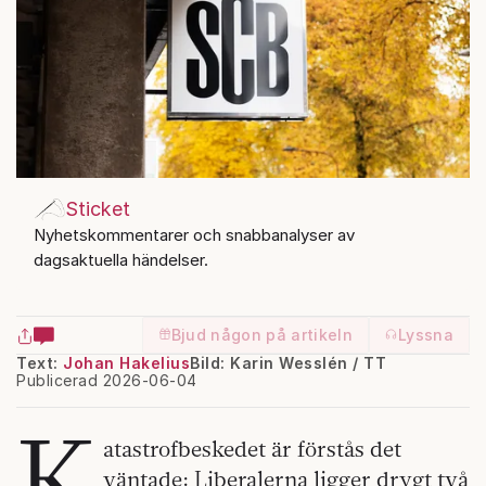
Sticket
Nyhetskommentarer och snabbanalyser av
dagsaktuella händelser.
Bjud någon på artikeln
Lyssna
Text:
Johan Hakelius
Bild: Karin Wesslén / TT
Publicerad 2026-06-04
K
atastrofbeskedet är förstås det
väntade: Liberalerna ligger drygt två