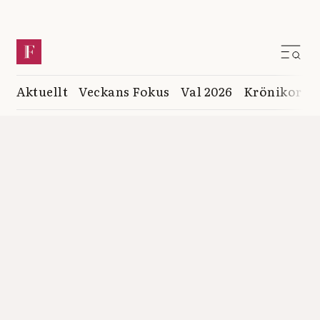
Aktuellt
Veckans Fokus
Val 2026
Krönikor
K