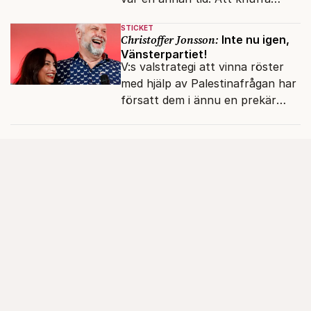
andras partiledare i sjön -
STICKET
otänkbart.
Christoffer Jonsson:
Inte nu igen,
Vänsterpartiet!
V:s valstrategi att vinna röster
med hjälp av Palestinafrågan har
försatt dem i ännu en prekär
situation där empati övergått i
terrorvurm.