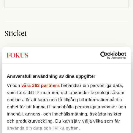
Sticket
STICKET
Jonas Gummesson:
Negative
campaigning alltid överst på S-
agendan
På turnébussen hade Magdalena
Ansvarsfull användning av dina uppgifter
Andersson talepunkterna redo
Vi och
våra 363 partners
behandlar din personliga data,
och kalibrerade in sig mot det
som t.ex. ditt IP-nummer, och använder teknologi såsom
verkliga bytet som en målstyrd
STICKET
cookies för att lagra och få tillgång till information på din
robot.
Farouk Aldabag:
Den politiska
enhet för att kunna tillhandahålla personliga annonser och
krisen fördjupar Jemens
innehåll, annons- och innehållsmätning, åskådarinsikter
osäkerhet
Jemens regeringsombildning har
och produktutveckling. Du kan själv välja vilka som får
omgärdats av anklagelser om
använda din data och i vilka syften.