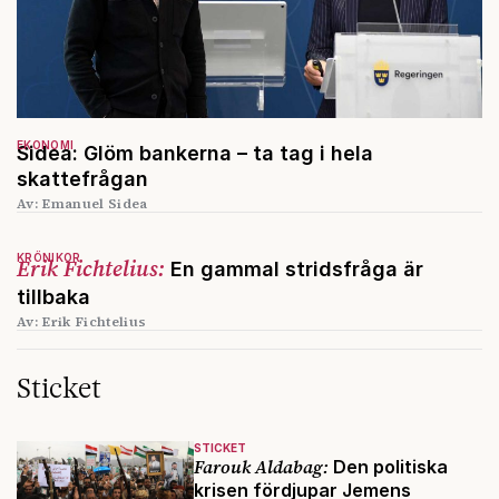
EKONOMI
Sidea: Glöm bankerna – ta tag i hela
skattefrågan
Av: Emanuel Sidea
KRÖNIKOR
Erik Fichtelius:
En gammal stridsfråga är
tillbaka
Av: Erik Fichtelius
Sticket
STICKET
Farouk Aldabag:
Den politiska
krisen fördjupar Jemens