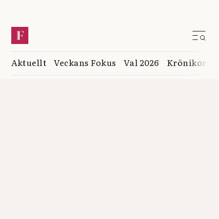
Aktuellt
Veckans Fokus
Val 2026
Krönikor
K