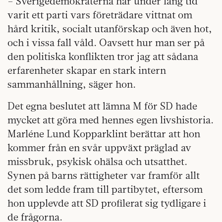
– Sverigedemokraterna har under lång tid
varit ett parti vars företrädare vittnat om
hård kritik, socialt utanförskap och även hot,
och i vissa fall våld. Oavsett hur man ser på
den politiska konflikten tror jag att sådana
erfarenheter skapar en stark intern
sammanhållning, säger hon.
Det egna beslutet att lämna M för SD hade
mycket att göra med hennes egen livshistoria.
Marléne Lund Kopparklint berättar att hon
kommer från en svår uppväxt präglad av
missbruk, psykisk ohälsa och utsatthet.
Synen på barns rättigheter var framför allt
det som ledde fram till partibytet, eftersom
hon upplevde att SD profilerat sig tydligare i
de frågorna.