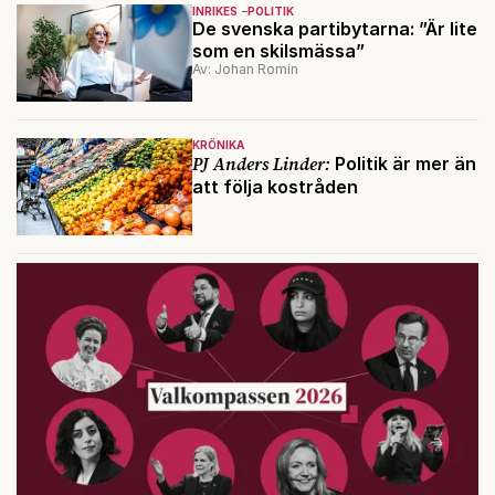
INRIKES
POLITIK
De svenska partibytarna: ”Är lite
som en skilsmässa”
Av: Johan Romin
KRÖNIKA
PJ Anders Linder:
Politik är mer än
att följa kostråden