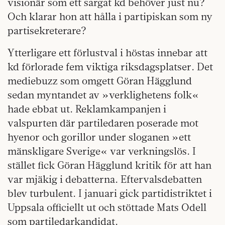
visionär som ett sargat kd behöver just nu?
Och klarar hon att hålla i parti­piskan som ny
partisekreterare?
Ytterligare ett förlustval i höstas innebar att
kd förlorade fem viktiga riksdagsplatser. Det
mediebuzz som omgett Göran Hägglund
sedan myntandet av »verklighetens folk«
hade ebbat ut. Reklamkampanjen i
valspurten där partiledaren poserade mot
hyenor och gorillor under sloganen »ett
mänskligare Sverige« var verkningslös. I
stället fick Göran Hägglund kritik för att han
var mjäkig i debatterna. Eftervalsdebatten
blev turbulent. I januari gick partidistriktet i
Uppsala officiellt ut och stöttade Mats Odell
som partiledarkandidat.