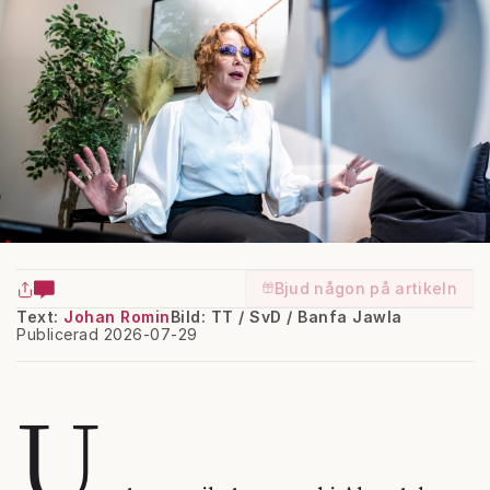
Bjud någon på artikeln
Text:
Johan Romin
Bild: TT / SvD / Banfa Jawla
Publicerad 2026-07-29
U