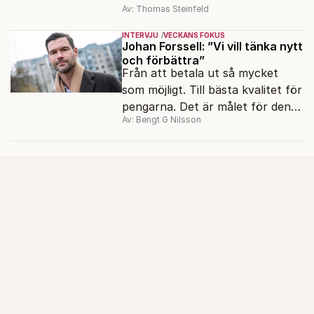
Av: Thomas Steinfeld
migrationens myter.
INTERVJU
VECKANS FOKUS
Johan Forssell: ”Vi vill tänka nytt
och förbättra”
Från att betala ut så mycket
som möjligt. Till bästa kvalitet för
pengarna. Det är målet för den
Av: Bengt G Nilsson
nya biståndspolitiken, enligt
biståndsminister Johan Forssell
(M).