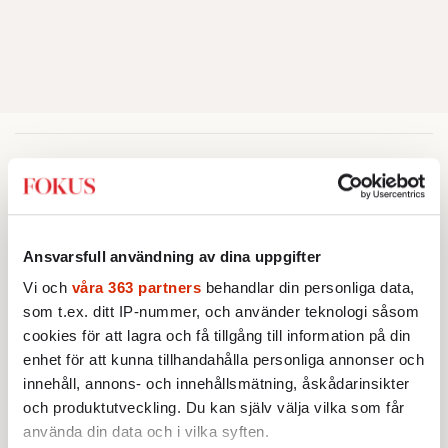
Intervju
INTERVJU
KULTUR
Christopher Nolan: ”Homeros är
Ansvarsfull användning av dina uppgifter
ett fascinerande mysterium”
Universella teman utforskas i
Vi och
våra 363 partners
behandlar din personliga data,
Christopher Nolans nya storfilm
som t.ex. ditt IP-nummer, och använder teknologi såsom
”The Odyssey”. Nu berättar
cookies för att lagra och få tillgång till information på din
Av: Gunnar Rehlin
•
stjärnregissören om
enhet för att kunna tillhandahålla personliga annonser och
fascinationen för Homeros
INTERVJU
KULTUR
innehåll, annons- och innehållsmätning, åskådarinsikter
klassiska epos.
”Hon är fan skitsöt”
och produktutveckling. Du kan själv välja vilka som får
När Björn Stein och Amy
använda din data och i vilka syften.
Deasismont tar sig an John