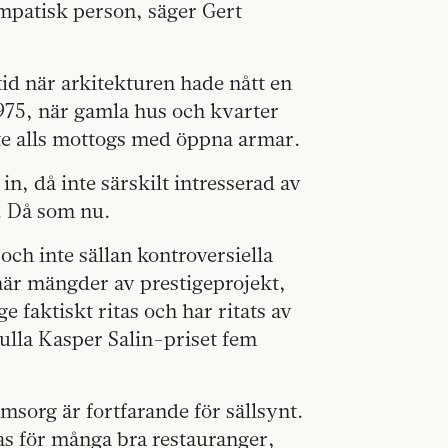
empatisk person, säger Gert
tid när arkitekturen hade nått en
975, när gamla hus och kvarter
te alls mottogs med öppna armar.
, då inte särskilt intresserad av
. Då som nu.
och inte sällan kontroversiella
 när mängder av prestigeprojekt,
 faktiskt ritas och har ritats av
fulla Kasper Salin-priset fem
msorg är fortfarande för sällsynt.
nas för många bra restauranger,