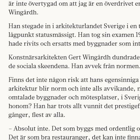
är inte övertygad om att jag är en överdrivet 
Wingårdh.
Han stegade in i arkitekturlandet Sverige i en 
lågpunkt statusmässigt. Han tog sin examen 1
hade rivits och ersatts med byggnader som in
Konstnärsarkitekten Gert Wingårdh dundrade in
de sociala skeendena. Han avvek från normen
Finns det inte någon risk att hans egensinniga 
arkitektur blir norm och inte alls avvikande,
omtalade byggnader och mötesplatser, i Sverige
honom? Han har trots allt vunnit det prestige
gånger, flest av alla.
– Absolut inte. Det som byggs med ordentlig o
Det är som bra restauranger, det kan inte fin