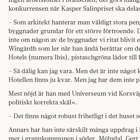
konkurrensen när Kasper Salinpriset ska dela
– Som arkitekt hanterar man väldigt stora pen
byggnader grundar för ett större förtroende. 
inte om någon av de byggnader vi ritat blivit e
Wingårdh som ler när han ändå berättar om de
Hotels (numera Ibis), pistaschgröna lådor till 
– Så dålig kan jag vara. Men det är inte någo
Hotellen finns ju kvar. Men jag har dem inte 
Mest nöjd är han med Universeum vid Korsvä
politiskt korrekta skäl«.
– Det finns något robust frihetligt i det huset s
Annars har han inte särskilt många uppdrag i
mer i grannkommunen i söder, Mölndal. Gert 