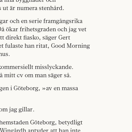
s ut är numera stenhård.
gar och en serie framgångsrika
Då ökar frihetsgraden och jag vet
tt direkt fiasko, säger Gert
t fulaste han ritat, Good Morning
hus.
t kommersiellt misslyckande.
på mitt cv om man säger så.
gen i Göteborg, »av en massa
om jag gillar.
 hemstaden Göteborg, betydligt
Wingårdh antyder att han inte