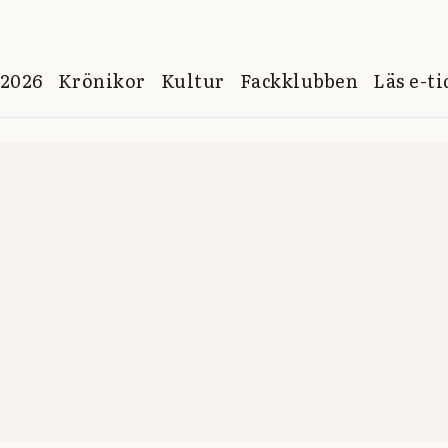
 2026
Krönikor
Kultur
Fackklubben
Läs e-t