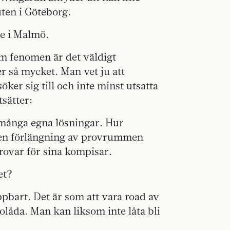
uten i Göteborg.
ie i Malmö.
som fenomen är det väldigt
r så mycket. Man vet ju att
er sig till och inte minst utsatta
sätter:
 många egna lösningar. Hur
en förlängning av provrummen
rovar för sina kompisar.
et?
pbart. Det är som att vara road av
olåda. Man kan liksom inte låta bli