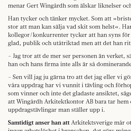
menar Gert Wingårdh som älskar liknelser oc
Han tycker och tänker mycket. Som att »brist
stor att man kan sälja vad skit som helst«. H
kollegor/konkurrenter tycker att han syns för 
glad, publik och utåtriktad men att det han rit
– Jag tror att de mer ser personen än verket,
han och hans firma inte alls är så dominerand
– Sen vill jag ju gärna tro att det jag eller vi 
våra uppdrag har vi vunnit i tävling och förho
som vinner och inte det gladaste ansiktet, sä
att Wingårdh Arkitektkontor AB bara tar hem e
uppdragstävlingar man ställer upp i.
Samtidigt anser han att
Arkitektsverige mår otro
ingen arbetslöshet i branschen, det görs mån