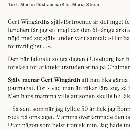
Text: Martin Röshammar
Bild: Maria Steen
Gert Wingårdhs självförtroende är det inget f
lunchen får jag ett mejl där den 61-årige arkit
nöjd med sig själv under vårt samtal: »Har ba
förträfflighet …«
Den här faktiskt soliga dagen i Göteborg har 
föreläsa för arkitekturstudenterna på Chalmer
Själv menar Gert Wingårdh
att han lika gärna
journalist. För »vad man än råkar lära sig, så
Men hans mamma ville att sonen skulle bli läk
– Så sent som när jag fyllde 50 år fick jag Bo
rock på omslaget. Mamma överlämnade den oc
Utan någon som helst ironisk min. Jag hade inte