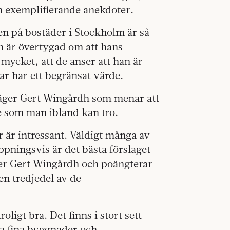
h exemplifierande anekdoter.
en på bostäder i Stockholm är så
an är övertygad om att hans
mycket, att de anser att han är
ar har ett begränsat värde.
 säger Gert Wingårdh som menar att
e som man ibland kan tro.
gör är intressant. Väldigt många av
ppningsvis är det bästa förslaget
ger Gert Wingårdh och poängterar
n tredjedel av de
ligt bra. Det finns i stort sett
ga fina byggnader och