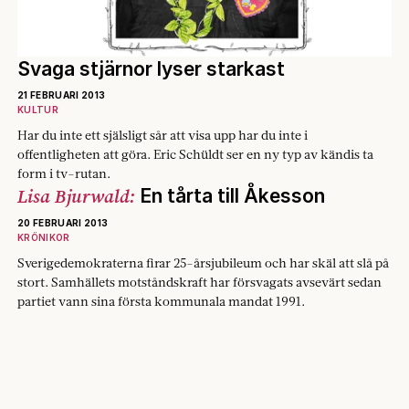
Svaga stjärnor lyser starkast
21 FEBRUARI 2013
KULTUR
Har du inte ett själsligt sår att visa upp har du inte i
offentligheten att göra. Eric Schüldt ser en ny typ av kändis ta
form i tv-rutan.
Lisa Bjurwald:
En tårta till Åkesson
20 FEBRUARI 2013
KRÖNIKOR
Sverigedemokraterna firar 25-årsjubileum och har skäl att slå på
stort. Samhällets motståndskraft har försvagats avsevärt sedan
partiet vann sina första kommunala mandat 1991.