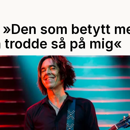
: »Den som betytt m
n trodde så på mig«