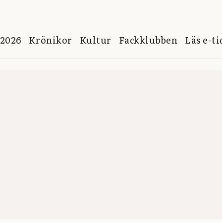
 2026
Krönikor
Kultur
Fackklubben
Läs e-t