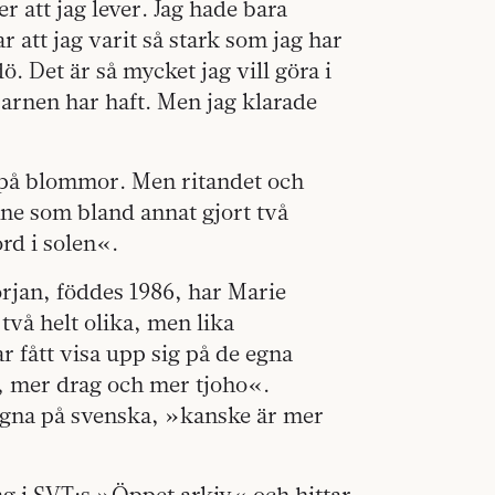
er att jag lever. Jag hade bara
ar att jag varit så stark som jag har
 dö. Det är så mycket jag vill göra i
 barnen har haft. Men jag klarade
ta på blommor. Men ritandet och
enne som bland annat gjort två
rd i solen«.
rjan, föddes 1986, har Marie
två helt olika, men lika
 fått visa upp sig på de egna
t, mer drag och mer tjoho«.
t egna på svenska, »kanske är mer
g i SVT:s »Öppet arkiv« och hittar