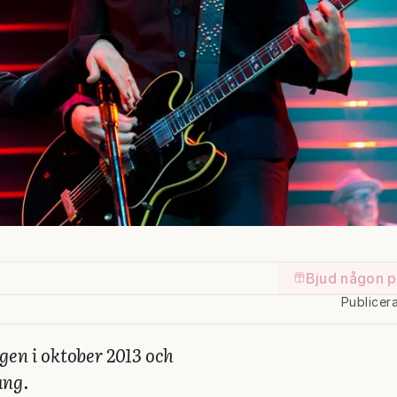
Bjud någon p
Publicer
gen i oktober 2013 och
ång.