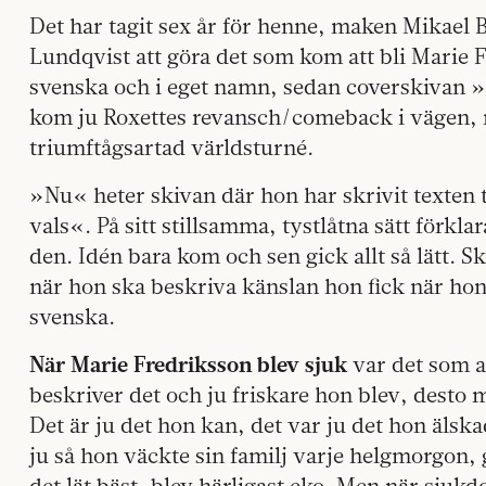
Det har tagit sex år för henne, maken Mikael 
Lundqvist att göra det som kom att bli Marie F
svenska och i eget namn, sedan coverskivan 
kom ju Roxettes revansch/comeback i vägen, 
triumftågsartad världsturné.
»Nu« heter skivan där hon har skrivit texten ti
vals«. På sitt stillsamma, tystlåtna sätt förklar
den. Idén bara kom och sen gick allt så lätt. 
när hon ska beskriva känslan hon fick när hon
svenska.
När Marie Fredriksson blev sjuk
var det som at
beskriver det och ju friskare hon blev, desto m
Det är ju det hon kan, det var ju det hon älsk
ju så hon väckte sin familj varje helgmorgon, 
det lät bäst, blev härligast eko. Men när sju