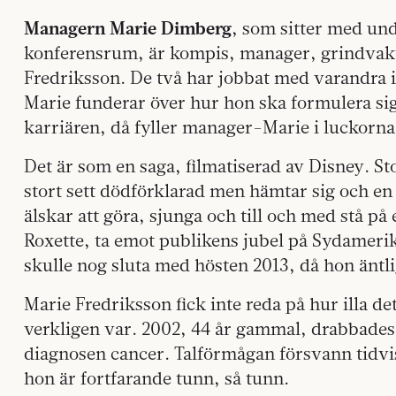
Managern Marie Dimberg
, som sitter med und
konferensrum, är kompis, manager, grindvakt 
Fredriksson. De två har jobbat med varandra i
Marie funderar över hur hon ska formulera sig 
karriären, då fyller manager-Marie i luckorna
Det är som en saga, filmatiserad av Disney. Sto
stort sett dödförklarad men hämtar sig och en
älskar att göra, sjunga och till och med stå på
Roxette, ta emot publikens jubel på Sydamerik
skulle nog sluta med hösten 2013, då hon äntl
Marie Fredriksson fick inte reda på hur illa d
verkligen var. 2002, 44 år gammal, drabbades
diagnosen cancer. Talförmågan försvann tidvis
hon är fortfarande tunn, så tunn.