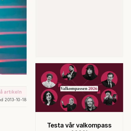
å artikeln
ad 2013-10-18
Testa vår valkompass