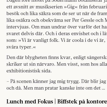
ett avsnitt av musikserien »Gig« från februari 
besök och lika säkra som de ser ut när de framf
lika osäkra och obekväma ser Per Gessle och 
intervjuas. Om man undrar över varför det har 
svaret delvis där. Och i deras envishet och i l
som: »Vi är vanligt folk. Vi är coola i de vi är,
svåra typer.«
Den där blygheten finns kvar, enligt sångersk
skriker ut sin närvaro. Men visst, som hos alla
exhibitionistisk sida.
– På scenen känner jag mig trygg. Där blir jag 
och då. Men man pratar kanske inte om det …
Lunch med Fokus | Biffstek på kontore