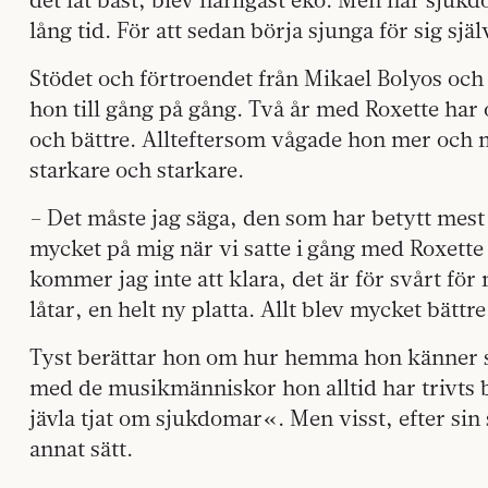
lång tid. För att sedan börja sjunga för sig sjä
Stödet och förtroendet från Mikael Bolyos oc
hon till gång på gång. Två år med Roxette har o
och bättre. Allteftersom vågade hon mer och 
starkare och starkare.
– Det måste jag säga, den som har betytt mest
mycket på mig när vi satte i gång med Roxette i
kommer jag inte att klara, det är för svårt fö
låtar, en helt ny platta. Allt blev mycket bättr
Tyst berättar hon om hur hemma hon känner si
med de musikmänniskor hon alltid har trivts b
jävla tjat om sjukdomar«. Men visst, efter sin 
annat sätt.