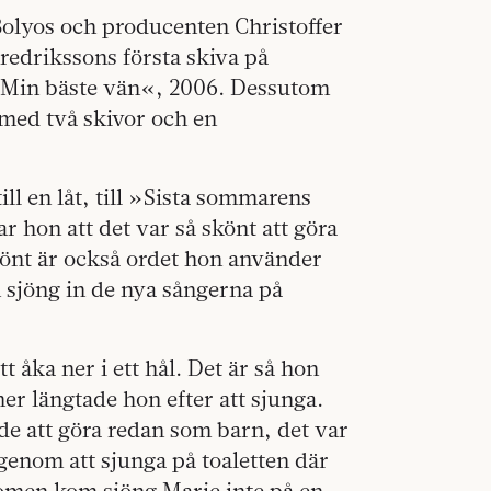
Bolyos och producenten Christoffer
redrikssons första skiva på
»Min bäste vän«, 2006. Dessutom
med två skivor och en
ll en låt, till »Sista sommarens
ar hon att det var så skönt att göra
Skönt är också ordet hon använder
 sjöng in de nya sångerna på
t åka ner i ett hål. Det är så hon
er längtade hon efter att sjunga.
ade att göra redan som barn, det var
genom att sjunga på toaletten där
kdomen kom sjöng Marie inte på en