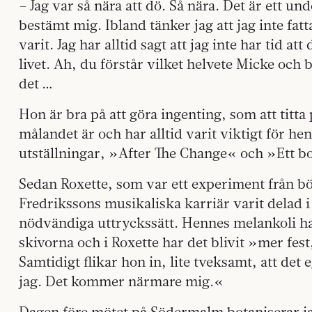
– Jag var så nära att dö. Så nära. Det är ett und
bestämt mig. Ibland tänker jag att jag inte fatt
varit. Jag har alltid sagt att jag inte har tid att
livet. Ah, du förstår vilket helvete Micke och
det …
Hon är bra på att göra ingenting, som att tit
målandet är och har alltid varit viktigt för h
utställningar, »After The Change« och »Ett bo
Sedan Roxette, som var ett experiment från bö
Fredrikssons musikaliska karriär varit delad i 
nödvändiga uttryckssätt. Hennes melankoli har
skivorna och i Roxette har det blivit »mer fes
Samtidigt flikar hon in, lite tveksamt, att de
jag. Det kommer närmare mig.«
Dagen före mötet på Södermalm botaniserar ja