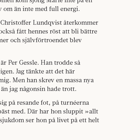
lv om än inte med full energi.
h Christoffer Lundqvist återkommer
ckså fått hennes röst att bli bättre
mer och självförtroendet blev
 är Per Gessle. Han trodde så
gen. Jag tänkte att det här
r mig. Men han skrev en massa nya
e än jag någonsin hade trott.
g på resande fot, på turnéerna
äst med. Där har hon sluppit »allt
sjukdom ser hon på livet på ett helt