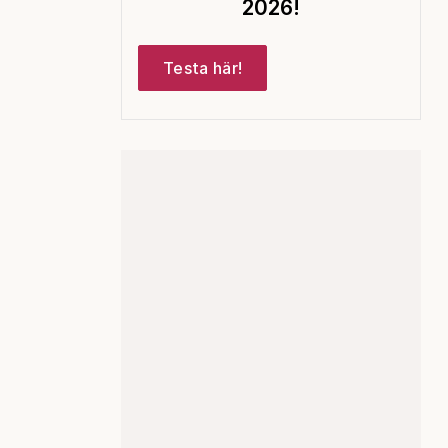
2026!
Testa här!