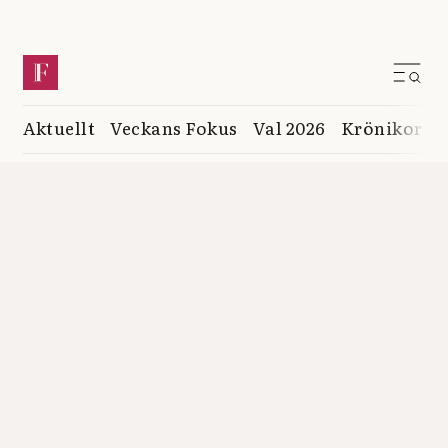
Aktuellt
Veckans Fokus
Val 2026
Krönikor
K