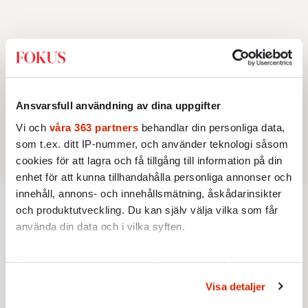
Ansvarsfull användning av dina uppgifter
Vi och
våra 363 partners
behandlar din personliga data,
som t.ex. ditt IP-nummer, och använder teknologi såsom
cookies för att lagra och få tillgång till information på din
enhet för att kunna tillhandahålla personliga annonser och
innehåll, annons- och innehållsmätning, åskådarinsikter
och produktutveckling. Du kan själv välja vilka som får
Intervju
använda din data och i vilka syften.
Ta reda på mer om hur dina personliga uppgifter
INTERVJU
KULTUR
Christopher Nolan: ”Homeros är
behandlas och ställ in dina preferenser i
detaljsektionen
.
ett fascinerande mysterium”
Visa detaljer
Du kan ändra eller dra tillbaka ditt samtycke när som
Universella teman utforskas i