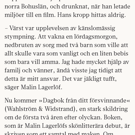
norra Bohuslän, och drunknat, när han letade
miljöer till en film. Hans kropp hittas aldrig.
– Värst var upplevelsen av känslomässig
stympning. Att vakna en lördagsmorgon,
nedbruten av sorg med två barn som ville att
allt skulle vara som vanligt och en liten bebis
som bara vill amma. Jag hade mycket hjälp av
familj och vänner, ändå visste jag tidigt att
detta är mitt ansvar. Det var jäkligt tufft,
säger Malin Lagerlöf.
Nu kommer »Dagbok från ditt försvinnande«
(Wahlström & Widstrand), en stark skildring
om de första två åren efter olyckan. Boken,
som är Malin Lagerlöfs skönlitterära debut, är
skriven som ett samtal med maken. Om