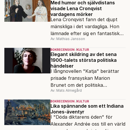
Med humor och självdistans
visade Lena Cronqvist
vardagens mörker
Lena Cronqvist fann det djupt
mänskliga i det vardagliga. Hon
lämnade efter sig en fantastisk
Av: Mathias Jansson
bildskatt. En ny visuell biografi
visar oss hennes inre värld.
BOKRECENSION
KULTUR
Elegant skildring av det sena
1900-talets största politiska
händelser
I långnovellen "Katja" berättar
prisade fransyskan Marion
Brunet om det politiska
Av: Mats Almegård
förtrycket och frigörelsen i DDR.
BOKRECENSION
KULTUR
Lika spännande som ett Indiana
Jones-äventyr
I "Döda diktarens öden" för
Alexander Andrée oss till en värld