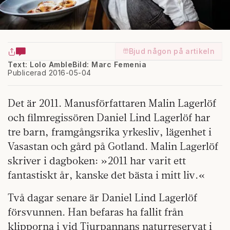
Bjud någon på artikeln
Text: Lolo Amble
Bild: Marc Femenia
Publicerad 2016-05-04
Det är 2011. Manusförfattaren Malin Lagerlöf
och filmregissören Daniel Lind Lagerlöf har
tre barn, framgångsrika yrkesliv, lägenhet i
Vasastan och gård på Gotland.
Malin Lagerlöf
skriver i dagboken: »2011 har varit ett
fantastiskt år, kanske det bästa i mitt liv.«
Två dagar senare är Daniel Lind Lagerlöf
försvunnen. Han befaras ha fallit från
klipporna i vid Tjurpannans naturreservat i