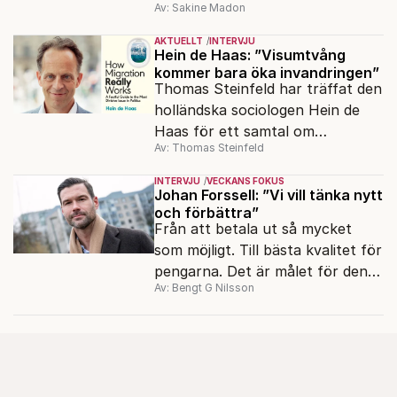
Av: Sakine Madon
AKTUELLT
INTERVJU
Hein de Haas: ”Visumtvång
kommer bara öka invandringen”
Thomas Steinfeld har träffat den
holländska sociologen Hein de
Haas för ett samtal om
Av: Thomas Steinfeld
migrationens myter.
INTERVJU
VECKANS FOKUS
Johan Forssell: ”Vi vill tänka nytt
och förbättra”
Från att betala ut så mycket
som möjligt. Till bästa kvalitet för
pengarna. Det är målet för den
Av: Bengt G Nilsson
nya biståndspolitiken, enligt
biståndsminister Johan Forssell
(M).