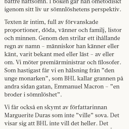
bättre nattsömn. I boken går han ometodiskt
igenom sitt liv ur sömnlöshetens perspektiv.
Texten är intim, full av förvanskade
proportioner, döda, vänner och familj, listor
och minnen. Genom den strilar ett ihållande
regn av namn – människor han känner eller
känt, varit bekant med eller läst – av eller
om. Vi möter premiärministrar och filosofer.
Som hastigast får vi en hälsning från ”den
unge monarken”, som BHL kallar grannen på
andra sidan gatan, Emmanuel Macron – ”en
broder i sömnlöshet”.
Vi får också en skymt av författarinnan
Marguerite Duras som inte ”ville” sova. Det
visar sig att BHL inte vill det heller. Det