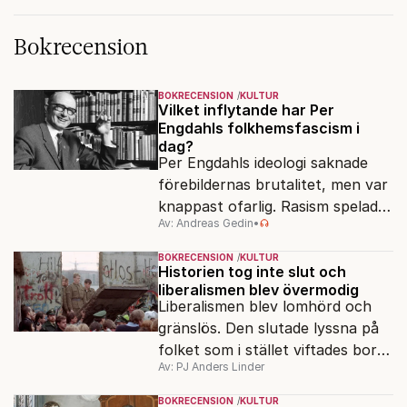
Bokrecension
BOKRECENSION
KULTUR
Vilket inflytande har Per
Engdahls folkhemsfascism i
dag?
Per Engdahls ideologi saknade
förebildernas brutalitet, men var
knappast ofarlig. Rasism spelades
Av: Andreas Gedin
•
ned i förmån för "kultur". Känns
det igen?
BOKRECENSION
KULTUR
Historien tog inte slut och
liberalismen blev övermodig
Liberalismen blev lomhörd och
gränslös. Den slutade lyssna på
folket som i stället viftades bort
Av: PJ Anders Linder
och misstänkliggjordes. Men kan
liberalismen komma tillbaka?
BOKRECENSION
KULTUR