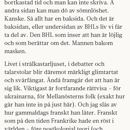
bortkastad tid och man kan inte skriva. Å
andra sidan kan man dö av sömnlöshet.
Kanske. Så allt har en baksida. Och det är
baksidan, eller undersidan av BHLs liv vi får
ta del av. Den BHL som inser att han är löjlig
och som berättar om det. Mannen bakom
masken.
Livet i strålkastarljuset, i debatter och
talarstolar blir däremot märkligt glimtartat
och svårfångat. Ändå framgår det att han är
sig lik. Viktigast är fortfarande rättvisa – för
ukrainarna, för Mellanösterns folk (exakt hur
går han inte in på just här). Och jag slås av
hur gammaldags franskt han låter. Franskt
som på den tiden Frankrike hade en röst i
världen – före postkolonial teori (och