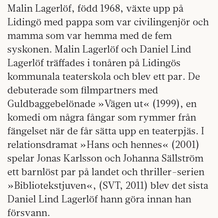
Malin Lagerlöf, född 1968, växte upp på
Lidingö med pappa som var civilingenjör och
mamma som var hemma med de fem
syskonen. Malin Lagerlöf och Daniel Lind
Lagerlöf träffades i tonåren på Lidingös
kommunala teaterskola och blev ett par. De
debuterade som filmpartners med
Guldbaggebelönade »Vägen ut« (1999), en
komedi om några fångar som rymmer från
fängelset när de får sätta upp en teaterpjäs. I
relationsdramat »Hans och hennes« (2001)
spelar Jonas Karlsson och Johanna Sällström
ett barnlöst par på landet och thriller-serien
»Bibliotekstjuven«, (SVT, 2011) blev det sista
Daniel Lind Lagerlöf hann göra innan han
försvann.