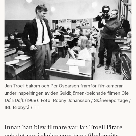
Jan Troell bakom och Per Oscarson framför filmkameran
Ol
under inspelningen av
den Guldbjörnen-belönade filmen
e
Dole Doft
(1968). Foto: Roony Johansson / Skånereportage /
IBL Bildbyrå / TT ´
Innan han blev filmare var Jan Troell lärare
och det var i skolan som hans filmkarriär