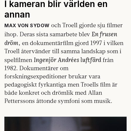
I kameran blir världen en
annan
och Troell gjorde sju filmer
MAX VON SYDOW
En frusen
ihop. Deras sista samarbete blev
dröm
, en dokumentärfilm gjord 1997 i vilken
Troell återvänder till samma landskap som i
Ingenjör Andrées luftfärd
spelfilmen
från
1982. Dokumentärer om
forskningsexpeditioner brukar vara
pedagogiskt fyrkantiga men Troells film är
både konkret och drömlik med Allan
Petterssons åttonde symfoni som musik.