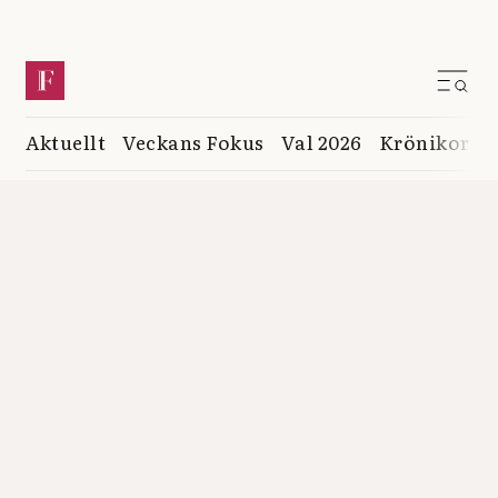
Aktuellt
Veckans Fokus
Val 2026
Krönikor
K