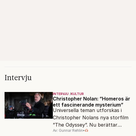
Intervju
INTERVJU
KULTUR
Christopher Nolan: ”Homeros är
ett fascinerande mysterium”
Universella teman utforskas i
Christopher Nolans nya storfilm
”The Odyssey”. Nu berättar
Av: Gunnar Rehlin
•
stjärnregissören om