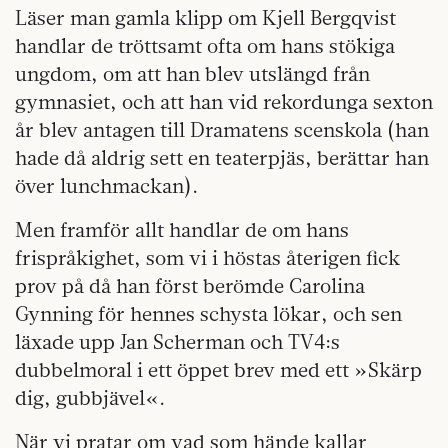
Läser man gamla klipp om Kjell Bergqvist
handlar de tröttsamt ofta om hans stökiga
ungdom, om att han blev utslängd från
gymnasiet, och att han vid rekord­unga sexton
år blev antagen till Dramatens scenskola (han
hade då aldrig sett en teaterpjäs, berättar han
över lunchmackan).
Men framför allt handlar de om hans
frispråkighet, som vi i höstas återigen fick
prov på då han först berömde Carolina
Gynning för hennes schysta lökar, och sen
läxade upp Jan Scherman och TV4:s
dubbelmoral i ett öppet brev med ett »Skärp
dig, gubbjävel«.
När vi pratar om vad som hände kallar