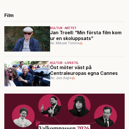
Film
KULTUR
MÖTET
Jan Troell: ”Min första film kom
ur en skoluppsats”
Av: Mikael Timm
•
KULTUR
LIVSSTIL
Öst möter väst på
Centraleuropas egna Cannes
Av: Jon Asp
•