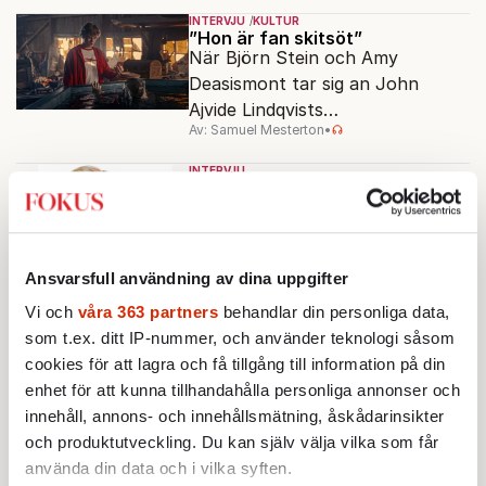
fascinationen för Homeros
INTERVJU
KULTUR
klassiska epos.
”Hon är fan skitsöt”
När Björn Stein och Amy
Deasismont tar sig an John
Ajvide Lindqvists
Av: Samuel Mesterton
•
sjöjungfruhistoria ”Sommaren
1985” korsas Saltkråkan med
INTERVJU
Stephen King.
Erik Lallerstedt: ”Jag är inte
jätteroad av att visa mig”
Av: Kurt Mälarstedt
•
Ansvarsfull användning av dina uppgifter
AKTUELLT
INTERVJU
POLITIK
”Linjen om SD är grundmurad i
Vi och
våra 363 partners
behandlar din personliga data,
mitt parti”
som t.ex. ditt IP-nummer, och använder teknologi såsom
Det är svårt att förhålla sig till
cookies för att lagra och få tillgång till information på din
det som sägs i skuggorna, säger
enhet för att kunna tillhandahålla personliga annonser och
Muharrem Demirok till Fokus.
innehåll, annons- och innehållsmätning, åskådarinsikter
Av: Sakine Madon
och produktutveckling. Du kan själv välja vilka som får
AKTUELLT
INTERVJU
använda din data och i vilka syften.
Hein de Haas: ”Visumtvång