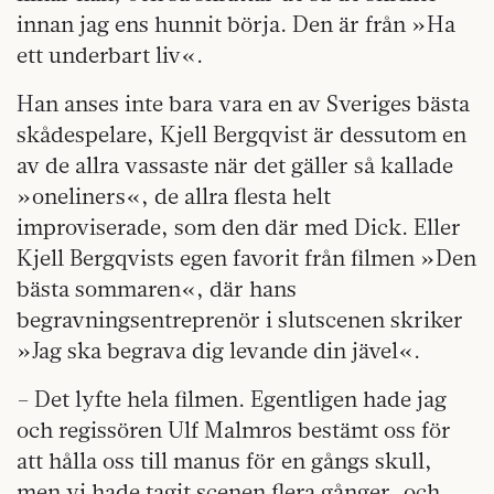
innan jag ens hunnit börja. Den är från »Ha
ett underbart liv«.
Han anses inte bara vara en av Sveriges bästa
skådespelare, Kjell Bergqvist är dessutom en
av de allra vassaste när det gäller så kallade
»oneliners«, de allra flesta helt
improviserade, som den där med Dick. Eller
Kjell Bergqvists egen favorit från filmen »Den
bästa sommaren«, där hans
begravningsentreprenör i slutscenen skriker
»Jag ska begrava dig levande din jävel«.
– Det lyfte hela filmen. Egentligen hade jag
och regissören Ulf Malmros bestämt oss för
att hålla oss till manus för en gångs skull,
men vi hade tagit scenen flera gånger, och