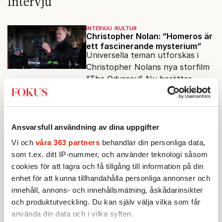
Intervju
INTERVJU
KULTUR
Christopher Nolan: ”Homeros är
ett fascinerande mysterium”
Universella teman utforskas i
Christopher Nolans nya storfilm
”The Odyssey”. Nu berättar
Av: Gunnar Rehlin
•
stjärnregissören om
fascinationen för Homeros
INTERVJU
KULTUR
klassiska epos.
”Hon är fan skitsöt”
När Björn Stein och Amy
Ansvarsfull användning av dina uppgifter
Deasismont tar sig an John
Vi och
våra 363 partners
behandlar din personliga data,
Ajvide Lindqvists
som t.ex. ditt IP-nummer, och använder teknologi såsom
Av: Samuel Mesterton
•
sjöjungfruhistoria ”Sommaren
cookies för att lagra och få tillgång till information på din
1985” korsas Saltkråkan med
INTERVJU
enhet för att kunna tillhandahålla personliga annonser och
Stephen King.
Erik Lallerstedt: ”Jag är inte
innehåll, annons- och innehållsmätning, åskådarinsikter
jätteroad av att visa mig”
Av: Kurt Mälarstedt
•
och produktutveckling. Du kan själv välja vilka som får
använda din data och i vilka syften.