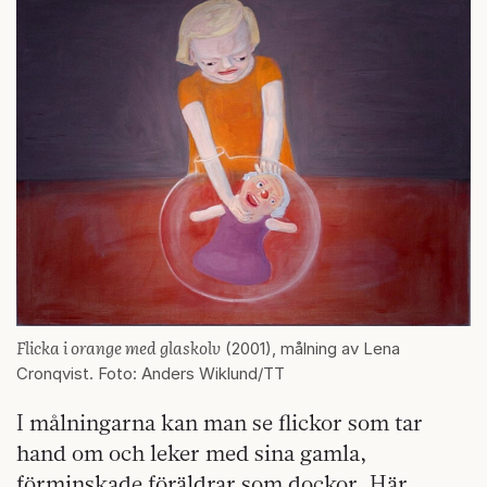
Flicka i orange med glaskolv
(2001), målning av Lena
Cronqvist. Foto: Anders Wiklund/TT
I målningarna kan man se flickor som tar
hand om och leker med sina gamla,
förminskade föräldrar som dockor. Här