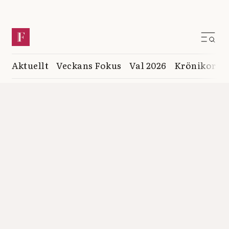
Aktuellt
Veckans Fokus
Val 2026
Krönikor
K