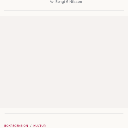
Av: Bengt G Nilsson
nya biståndspolitiken, enligt
biståndsminister Johan Forssell
(M).
BOKRECENSION
KULTUR