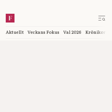
Aktuellt
Veckans Fokus
Val 2026
Krönikor
K