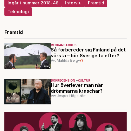
Ingår i nummer 2018-48
Intervju
Framtid
Teknologi
Framtid
VECKANS FOKUS
Så förbereder sig Finland på det
värsta – bör Sverige ta efter?
Av: Matilda Berg
•
BOKRECENSION
KULTUR
Hur överlever man när
drömmarna kraschar?
Av: Jesper Högström