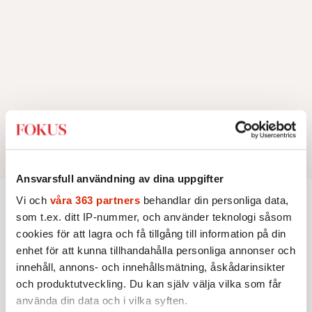
Ansvarsfull användning av dina uppgifter
Vi och
våra 363 partners
behandlar din personliga data,
Intervju
som t.ex. ditt IP-nummer, och använder teknologi såsom
cookies för att lagra och få tillgång till information på din
enhet för att kunna tillhandahålla personliga annonser och
INTERVJU
KULTUR
Christopher Nolan: ”Homeros är
innehåll, annons- och innehållsmätning, åskådarinsikter
ett fascinerande mysterium”
och produktutveckling. Du kan själv välja vilka som får
Universella teman utforskas i
använda din data och i vilka syften.
Christopher Nolans nya storfilm