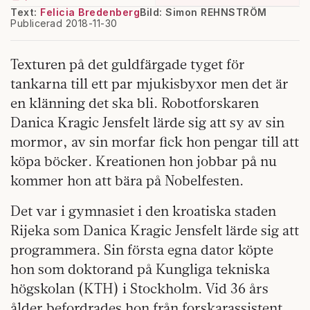
Text:
Felicia Bredenberg
Bild: Simon REHNSTRÖM
Publicerad 2018-11-30
Texturen på det guldfärgade tyget för
tankarna till ett par mjukisbyxor men det är
en klänning det ska bli. Robotforskaren
Danica Kragic Jensfelt lärde sig att sy av sin
mormor, av sin morfar fick hon pengar till att
köpa böcker. Kreationen hon jobbar på nu
kommer hon att bära på Nobelfesten.
Det var i gymnasiet i den kroatiska staden
Rijeka som Danica Kragic Jensfelt lärde sig att
programmera. Sin första egna dator köpte
hon som doktorand på Kungliga tekniska
högskolan (KTH) i Stockholm. Vid 36 års
ålder befordrades hon från forskarassistent