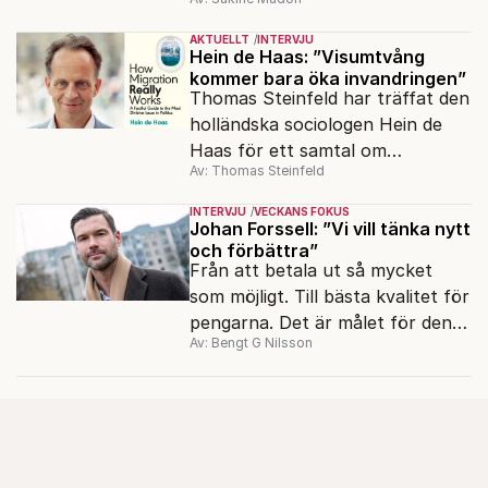
AKTUELLT
INTERVJU
Hein de Haas: ”Visumtvång
kommer bara öka invandringen”
Thomas Steinfeld har träffat den
holländska sociologen Hein de
Haas för ett samtal om
Av: Thomas Steinfeld
migrationens myter.
INTERVJU
VECKANS FOKUS
Johan Forssell: ”Vi vill tänka nytt
och förbättra”
Från att betala ut så mycket
som möjligt. Till bästa kvalitet för
pengarna. Det är målet för den
Av: Bengt G Nilsson
nya biståndspolitiken, enligt
biståndsminister Johan Forssell
(M).