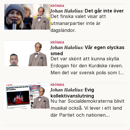
verkar inte störa svenska
KRÖNIKA
liberaler.
Johan Hakelius:
Det går inte över
Det finska valet visar att
utmanarpartier inte är
dagsländor.
KRÖNIKA
Johan Hakelius:
Vår egen olyckas
smed
Det var skönt att kunna skylla
Erdogan för den Kurdiske räven.
Men det var svensk polis som lät
honom gå fri.
KRÖNIKA
Johan Hakelius:
Evig
kollektivanslutning
Nu har Socialdemokraterna blivit
musikal också. Vi lever i ett land
där Partiet och nationen
fortfarande hänger ihop.