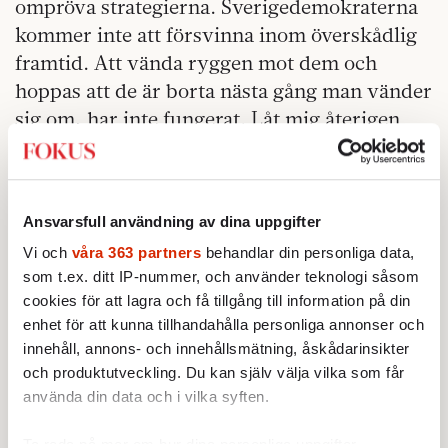
ompröva strategierna. Sverigedemokraterna
kommer inte att försvinna inom överskådlig
framtid. Att vända ryggen mot dem och
hoppas att de är borta nästa gång man vänder
sig om, har inte fungerat. Låt mig återigen
påminna om ett citat av
Yrsa Stenius
, som jag
använde mig av häromdagen. Hon jämförde
hur det politiska etablissemanget i Sverige
Ansvarsfull användning av dina uppgifter
hanterat SD, med hur Sannfinländarna
Vi och
våra 363 partners
behandlar din personliga data,
hanterades i Finland:
som t.ex. ditt IP-nummer, och använder teknologi såsom
”I det politiskt pryda Sverige växer
cookies för att lagra och få tillgång till information på din
enhet för att kunna tillhandahålla personliga annonser och
Sverigedemokraterna sig större för varje dag
innehåll, annons- och innehållsmätning, åskådarinsikter
som går. I det politiskt pryda Sverige kastar
och produktutveckling. Du kan själv välja vilka som får
sig sedlighetsivrarna över varje sate som
använda din data och i vilka syften.
antyder samtal med SD och proklamerar kris.
I det politiskt pryda Sverige är
Ta reda på mer om hur dina personliga uppgifter