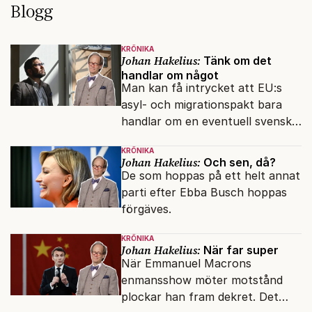
Blogg
KRÖNIKA
Johan Hakelius:
Tänk om det
handlar om något
Man kan få intrycket att EU:s
asyl- och migrationspakt bara
handlar om en eventuell svensk
regeringskris. Det är fel.
KRÖNIKA
Johan Hakelius:
Och sen, då?
De som hoppas på ett helt annat
parti efter Ebba Busch hoppas
förgäves.
KRÖNIKA
Johan Hakelius:
När far super
När Emmanuel Macrons
enmansshow möter motstånd
plockar han fram dekret. Det