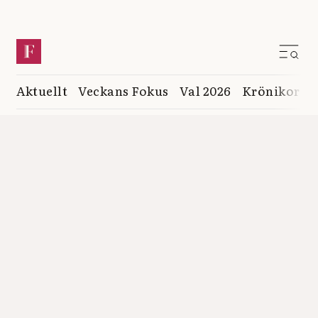
Aktuellt
Veckans Fokus
Val 2026
Krönikor
K