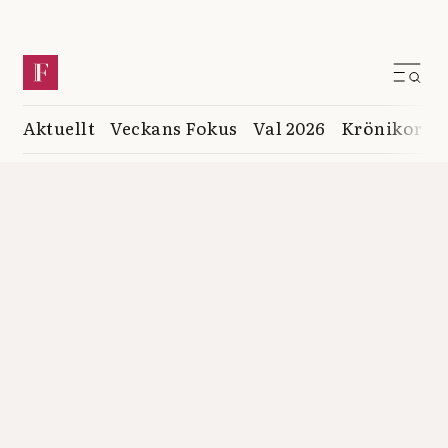
Aktuellt
Veckans Fokus
Val 2026
Krönikor
K