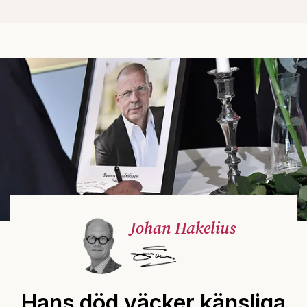
Johan Hakelius
Hans död väcker känsliga