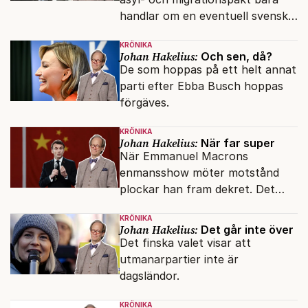
handlar om en eventuell svensk
regeringskris. Det är fel.
KRÖNIKA
Johan Hakelius:
Och sen, då?
De som hoppas på ett helt annat
parti efter Ebba Busch hoppas
förgäves.
KRÖNIKA
Johan Hakelius:
När far super
När Emmanuel Macrons
enmansshow möter motstånd
plockar han fram dekret. Det
verkar inte störa svenska
KRÖNIKA
liberaler.
Johan Hakelius:
Det går inte över
Det finska valet visar att
utmanarpartier inte är
dagsländor.
KRÖNIKA