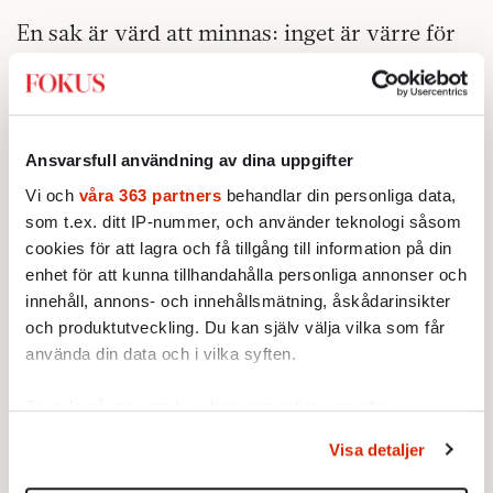
En sak är värd att minnas: inget är värre för
en människa än att uteslutas ur en
gemenskap. Det är ett av skälen, vid sidan av
rädsla för repressalier, till att brottslingar
hellre sätter sig i fängelse än tjallar. Att
Ansvarsfull användning av dina uppgifter
attackeras av en samlad grupp av sina
Vi och
våra 363 partners
behandlar din personliga data,
arbetskamrater är därför något av det värsta
som t.ex. ditt IP-nummer, och använder teknologi såsom
som kan hända en människa. Och om de som
cookies för att lagra och få tillgång till information på din
enhet för att kunna tillhandahålla personliga annonser och
inte deltar i attacken väljer att ta ett steg
innehåll, annons- och innehållsmätning, åskådarinsikter
tillbaka och invänta resultatet, gör det saken
och produktutveckling. Du kan själv välja vilka som får
än värre. Den ensamhet som uppstår i ett
använda din data och i vilka syften.
sådant läge är ofattbar för de flesta, innan de
råkat ut för den.
Ta reda på mer om hur dina personliga uppgifter
behandlas och ställ in dina preferenser i
detaljsektionen
.
Här finns möjligen en lärdom att dra. Drev
Visa detaljer
Du kan ändra eller dra tillbaka ditt samtycke när som
och kampanjer, välgrundade eller ej,
helst från cookie-förklaringen.