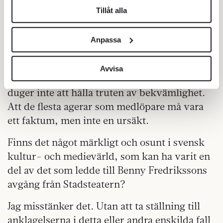
kommer alltid att finnas. Tekniken har gjort
Tillåt alla
Vi använder enhetsidentifierare för att anpassa innehållet
dem snabbare, kraftigare och mer
och annonserna till användarna, tillhandahålla funktioner
skoningslösa. Det enda sättet att balansera
Anpassa
för sociala medier och analysera vår trafik. Vi
sådant är att visa karaktär och mod. Har man
vidarebefordrar även sådana identifierare och annan
en avvikande uppfattning från drevet är det
information från din enhet till de sociala medier och
Avvisa
oförsvarligt att inte ge uttryck för den. Det
annons- och analysföretag som vi samarbetar med.
duger inte att hålla truten av bekvämlighet.
Dessa kan i sin tur kombinera informationen med annan
information som du har tillhandahållit eller som de har
Att de flesta agerar som medlöpare må vara
samlat in när du har använt deras tjänster.
ett faktum, men inte en ursäkt.
Om du vill läsa mer om hur vi hanterar personuppgifter
kan du göra det
här
.
Finns det något märkligt och osunt i svensk
kultur- och medievärld, som kan ha varit en
del av det som ledde till Benny Fredrikssons
avgång från Stadsteatern?
Jag misstänker det. Utan att ta ställning till
anklagelserna i detta eller andra enskilda fall