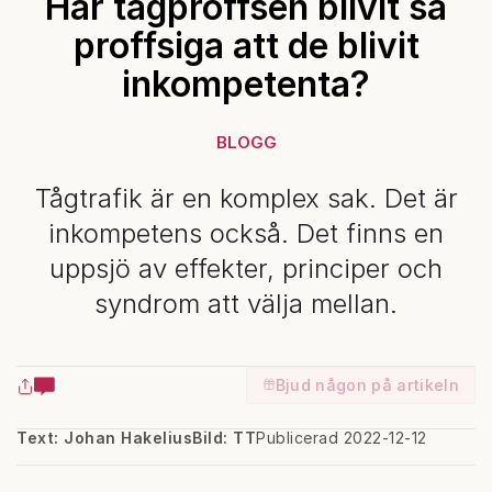
Har tågproffsen blivit så
proffsiga att de blivit
inkompetenta?
BLOGG
Tågtrafik är en komplex sak. Det är
inkompetens också. Det finns en
uppsjö av effekter, principer och
syndrom att välja mellan.
Bjud någon på artikeln
Text: Johan Hakelius
Bild: TT
Publicerad 2022-12-12