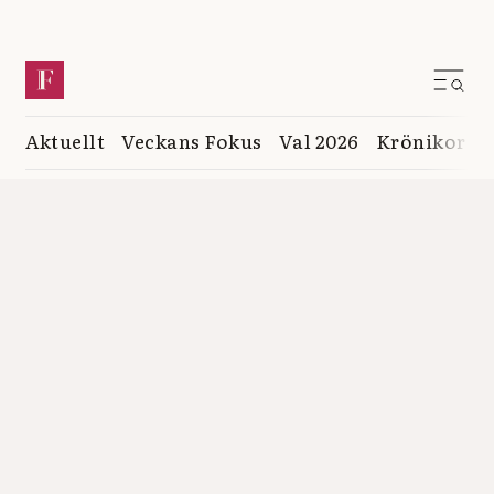
Aktuellt
Veckans Fokus
Val 2026
Krönikor
K