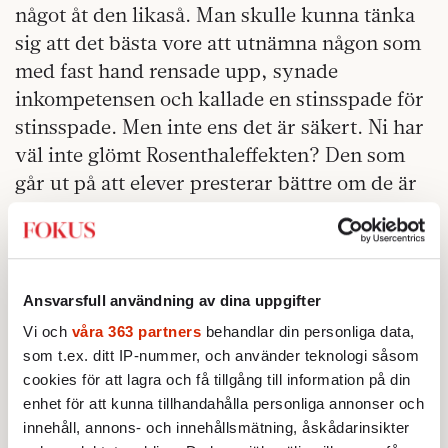
något åt den likaså. Man skulle kunna tänka
sig att det bästa vore att utnämna någon som
med fast hand rensade upp, synade
inkompetensen och kallade en stinsspade för
stinsspade. Men inte ens det är säkert. Ni har
väl inte glömt Rosenthaleffekten? Den som
går ut på att elever presterar bättre om de är
föremål för höga förväntningar?
kan göra är kanske att le
DET BÄSTA VI
uppmuntrande mot Trafikverkets och SJ:s
Ansvarsfull användning av dina uppgifter
informationschefer, VD:ar och
Vi och
våra 363 partners
behandlar din personliga data,
generaldirektörer. Stötta dem och försöka
som t.ex. ditt IP-nummer, och använder teknologi såsom
hålla hoppet vid liv. Ungefär som DN.
cookies för att lagra och få tillgång till information på din
enhet för att kunna tillhandahålla personliga annonser och
innehåll, annons- och innehållsmätning, åskådarinsikter