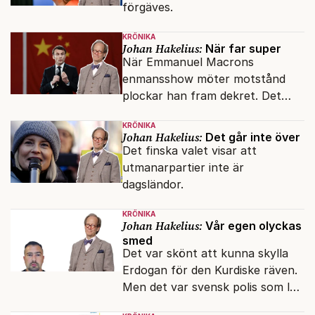
förgäves.
KRÖNIKA
Johan Hakelius:
När far super
När Emmanuel Macrons
enmansshow möter motstånd
plockar han fram dekret. Det
verkar inte störa svenska
KRÖNIKA
liberaler.
Johan Hakelius:
Det går inte över
Det finska valet visar att
utmanarpartier inte är
dagsländor.
KRÖNIKA
Johan Hakelius:
Vår egen olyckas
smed
Det var skönt att kunna skylla
Erdogan för den Kurdiske räven.
Men det var svensk polis som lät
honom gå fri.