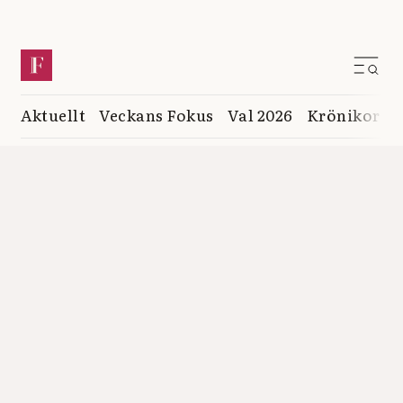
Aktuellt
Veckans Fokus
Val 2026
Krönikor
K