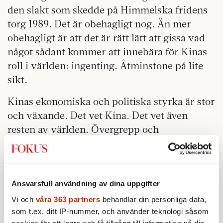
den slakt som skedde på Himmelska fridens
torg 1989. Det är obehagligt nog. Än mer
obehagligt är att det är rätt lätt att gissa vad
något sådant kommer att innebära för Kinas
roll i världen: ingenting. Åtminstone på lite
sikt.
Kinas ekonomiska och politiska styrka är stor
och växande. Det vet Kina. Det vet även
resten av världen. Övergrepp och
krigshandlingar mot den egna befolkningen
kommer att följas av fördömanden och
kanske bojkotter av olika slag. Men på några
års sikt kommer Kinas styrka att trumfa
Ansvarsfull användning av dina uppgifter
avskyn, precis som makt kan trumfa guld.
Vi och
våra 363 partners
behandlar din personliga data,
som t.ex. ditt IP-nummer, och använder teknologi såsom
När det här
är över kan det mycket väl