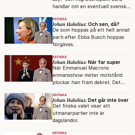
handlar om en eventuell svensk
regeringskris. Det är fel.
KRÖNIKA
Johan Hakelius:
Och sen, då?
De som hoppas på ett helt annat
parti efter Ebba Busch hoppas
förgäves.
KRÖNIKA
Johan Hakelius:
När far super
När Emmanuel Macrons
enmansshow möter motstånd
plockar han fram dekret. Det
verkar inte störa svenska
KRÖNIKA
liberaler.
Johan Hakelius:
Det går inte över
Det finska valet visar att
utmanarpartier inte är
dagsländor.
KRÖNIKA