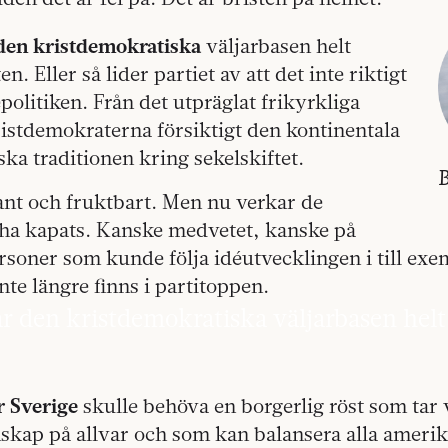
den kristdemokratiska
väljarbasen helt
ten. Eller så lider partiet av att det inte riktigt
épolitiken. Från det utpräglat frikyrkliga
istdemokraterna försiktigt den kontinentala
ka traditionen kring sekelskiftet.
B
ant och fruktbart. Men nu verkar de
 ha kapats. Kanske medvetet, kanske på
rsoner som kunde följa idéutvecklingen i till ex
nte längre finns i partitoppen.
r den kristdemokratiska väljarbasen helt 
r Sverige
skulle behöva en borgerlig röst som tar 
kap på allvar och som kan balansera alla ameri