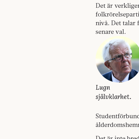
Det är verklige
folkrörelsepart
nivå. Det talar
senare val.
Lugn
självklarhet.
Studentförbund
ålderdomshem
Det är inte bred