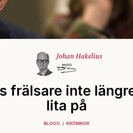
Johan Hakelius
s frälsare inte längre
lita på
BLOGG
KRÖNIKOR