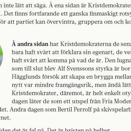
n inte lätt att säga. Å ena sidan är Kristdemokrate
i. Det finns fortfarande ett ganska finmaskigt rot
 för att partiet kan övervintra, gruppera om och k
Å andra sidan
har Kristdemokraterna de sena
bara haft svårt att förklara sin egenart, de 
haft svårt att komma på vad de är. Den lugna
som till slut blev Alf Svenssons styrka är bo
Hägglunds försök att skapa en brygga mell
nytt var mindre framgångsrik, men ändå lätt
Kristdemokrater, däremot, är helt enkelt oty
dagen låter de som ett utspel från Fria Mode
et. Andra dagen som Bertil Perrolf på skivspelar
met.
den det är fel på. Det är bristen på helhet.