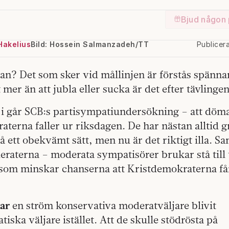
Bjud någon 
Hakelius
Bild: Hossein Salmanzadeh/TT
Publicer
an? Det som sker vid mållinjen är förstås spänn
mer än att jubla eller sucka är det efter tävlingen
t i går SCB:s partisympatiundersökning – att döma
aterna faller ur riksdagen. De har nästan alltid g
 ett obekvämt sätt, men nu är det riktigt illa. Sa
eraterna – moderata sympatisörer brukar stå till
 som minskar chanserna att Kristdemokraterna får
har
en ström konservativa moderatväljare blivit
iska väljare istället. Att de skulle stödrösta på