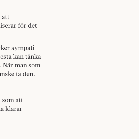
 att
iserar för det
äcker sympati
lesta kan tänka
re. När man som
anske ta den.
 som att
a klarar