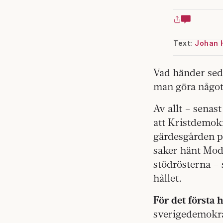
Text:
Johan 
Vad händer sed
man göra något 
Av allt – senas
att Kristdemokr
gärdesgården på
saker hänt Mod
stödrösterna –
hållet.
För det första 
sverigedemokrat