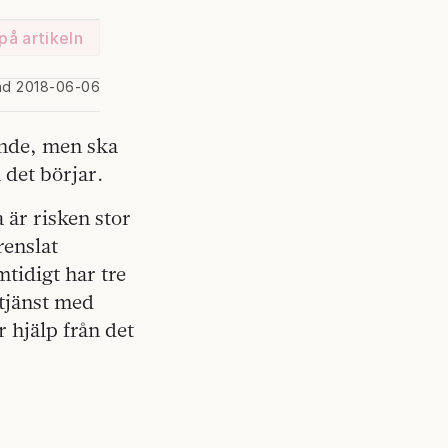
på artikeln
ad 2018-06-06
ande, men ska
 det börjar.
 är risken stor
renslat
mtidigt har tre
 tjänst med
 hjälp från det