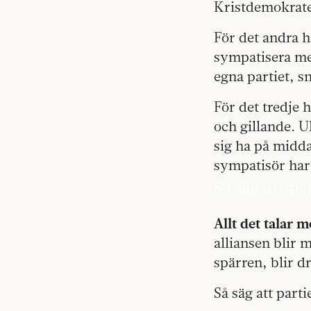
Kristdemokrate
För det andra h
sympatisera med
egna partiet, s
För det tredje 
och gillande. U
sig ha på midda
sympatisör har 
Så säg att p
Allt det talar m
alliansen blir
spärren, blir d
Så säg att part