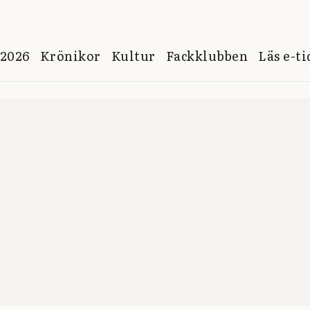
 2026
Krönikor
Kultur
Fackklubben
Läs e-t