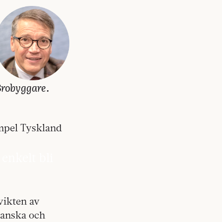
robyggare.
empel Tyskland
enkelt bli
vikten av
kanska och