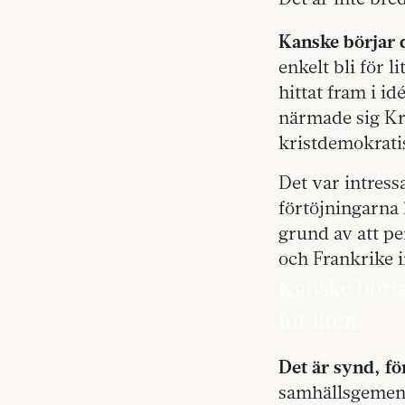
Kanske börjar 
enkelt bli för li
hittat fram i id
närmade sig Kr
kristdemokratis
Det var intress
förtöjningarna
grund av att pe
och Frankrike i
Kanske börja
för liten.
Det är synd, fö
samhällsgemens