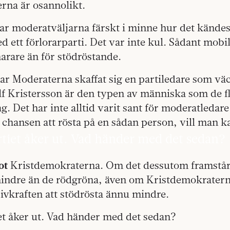
rna är osannolikt.
ar moderatväljarna färskt i minne hur det kändes
 ett förlorarparti. Det var inte kul. Sådant mobil
narare än för stödröstande.
har Moderaterna skaffat sig en partiledare som v
lf Kristersson är den typen av människa som de f
g. Det har inte alltid varit sant för moderatleda
chansen att rösta på en sådan person, vill man k
artiet åker ut. Vad händer med det sedan?
ot
Kristdemokraterna. Om det dessutom framstår
 mindre än de rödgröna, även om Kristdemokratern
rivkraften att stödrösta ännu mindre.
iet åker ut. Vad händer med det sedan?