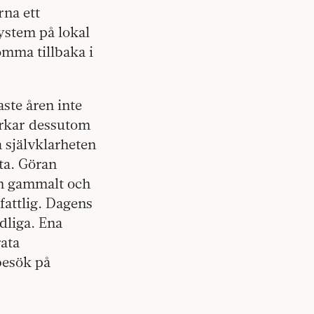
rna ett
system på lokal
omma tillbaka i
ste åren inte
verkar dessutom
 självklarheten
rta. Göran
an gammalt och
fattlig. Dagens
dliga. Ena
rata
besök på