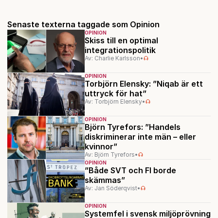
Senaste texterna taggade som Opinion
OPINION
Skiss till en optimal
integrationspolitik
Av: Charlie Karlsson
•
OPINION
Torbjörn Elensky: ”Niqab är ett
uttryck för hat”
Av: Torbjörn Elensky
•
OPINION
Björn Tyrefors: ”Handels
diskriminerar inte män – eller
kvinnor”
Av: Björn Tyrefors
•
OPINION
”Både SVT och FI borde
skämmas”
Av: Jan Söderqvist
•
OPINION
Systemfel i svensk miljöprövning