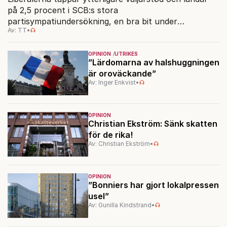
på 2,5 procent i SCB:s stora
partisympatiundersökning, en bra bit under
Av: TT
•
riksdagsspärren. Oppositionen befäster samtidigt sin
stora ledning över Tidöpartierna.
OPINION
UTRIKES
”Lärdomarna av halshuggningen
är oroväckande”
Av: Inger Enkvist
•
OPINION
Christian Ekström: Sänk skatten
för de rika!
Av: Christian Ekström
•
OPINION
”Bonniers har gjort lokalpressen
usel”
Av: Gunilla Kindstrand
•