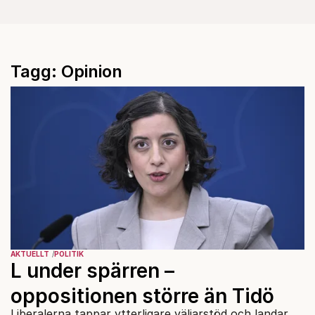
Tagg: Opinion
AKTUELLT
POLITIK
L under spärren –
oppositionen större än Tidö
Liberalerna tappar ytterligare väljarstöd och landar