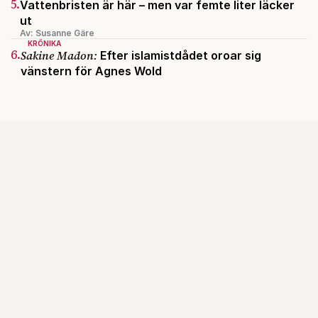
5.
Vattenbristen är här – men var femte liter läcker
ut
Av: Susanne Gäre
KRÖNIKA
6.
Sakine Madon:
Efter islamistdådet oroar sig
vänstern för Agnes Wold