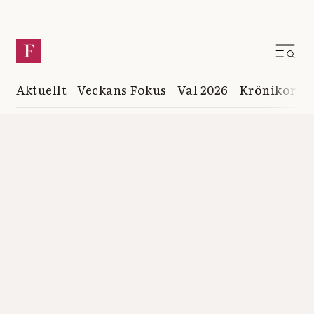
Aktuellt
Veckans Fokus
Val 2026
Krönikor
K