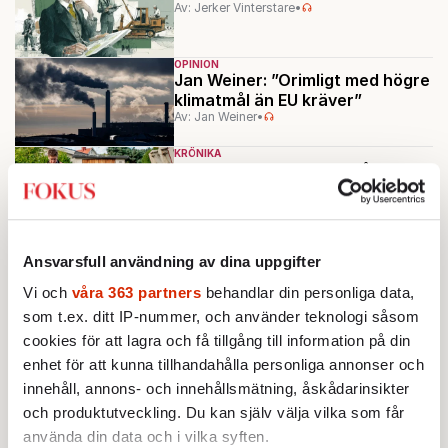
Av: Jerker Vinterstare
•
OPINION
Jan Weiner: ”Orimligt med högre
klimatmål än EU kräver”
Av: Jan Weiner
•
KRÖNIKA
Ann-Sofie Hermansson:
Många
opinionsbildare vet inte hur en
vanlig arbetare ser ut
OPINION
POLITIK
Alla var överens – allt slutade i
Ansvarsfull användning av dina uppgifter
kaos
Vi och
våra 363 partners
behandlar din personliga data,
Av: Carl Hamilton
•
som t.ex. ditt IP-nummer, och använder teknologi såsom
cookies för att lagra och få tillgång till information på din
Ladda fler
enhet för att kunna tillhandahålla personliga annonser och
innehåll, annons- och innehållsmätning, åskådarinsikter
Mest lästa
och produktutveckling. Du kan själv välja vilka som får
använda din data och i vilka syften.