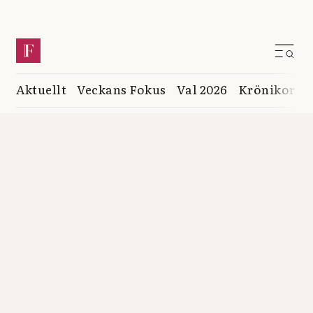
Aktuellt
Veckans Fokus
Val 2026
Krönikor
K