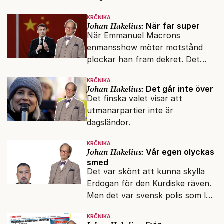
KRÖNIKA
Johan Hakelius:
När far super
När Emmanuel Macrons
enmansshow möter motstånd
plockar han fram dekret. Det
verkar inte störa svenska
KRÖNIKA
liberaler.
Johan Hakelius:
Det går inte över
Det finska valet visar att
utmanarpartier inte är
dagsländor.
KRÖNIKA
Johan Hakelius:
Vår egen olyckas
smed
Det var skönt att kunna skylla
Erdogan för den Kurdiske räven.
Men det var svensk polis som lät
honom gå fri.
KRÖNIKA