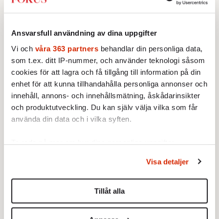
Kristdemokraterna ökat sitt medlemsantal i
polariseringens efterföljd. Han konstaterar
också att partiernas enda reaktion på detta är
Ansvarsfull användning av dina uppgifter
att de gjort sig ekonomiskt oberoende av hur
Vi och
våra 363 partners
behandlar din personliga data,
många medlemmar de har. Följden är rika
som t.ex. ditt IP-nummer, och använder teknologi såsom
partier utan egen ryggrad, som i längden
cookies för att lagra och få tillgång till information på din
urholkar det demokratiska systemet.
enhet för att kunna tillhandahålla personliga annonser och
innehåll, annons- och innehållsmätning, åskådarinsikter
Annorlunda uttryckt: partierna har allt mer
och produktutveckling. Du kan själv välja vilka som får
blivit karriärstegar för politiska specialister
använda din data och i vilka syften.
och allt mindre rotverk för demokratin.
Ta reda på mer om hur dina personliga uppgifter
Det är i den traditionen man ska förstå
behandlas och ställ in dina preferenser i
detaljsektionen
.
Visa detaljer
Du kan ändra eller dra tillbaka ditt samtycke när som
utnämningen av Ylva Johansson.
helst från cookie-förklaringen.
Tillåt alla
Vi använder enhetsidentifierare för att anpassa innehållet
och annonserna till användarna, tillhandahålla funktioner