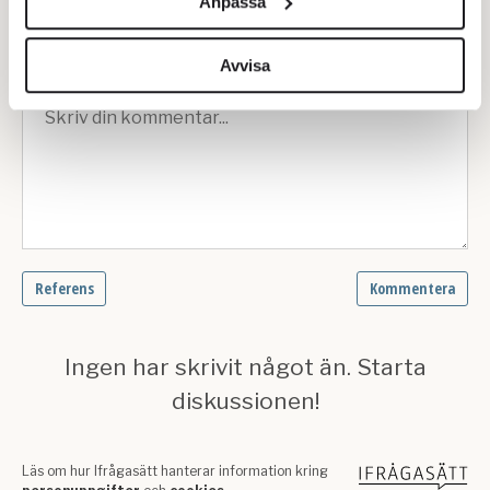
Anpassa
för sociala medier och analysera vår trafik. Vi
vidarebefordrar även sådana identifierare och annan
information från din enhet till de sociala medier och
Avvisa
annons- och analysföretag som vi samarbetar med.
Dessa kan i sin tur kombinera informationen med annan
information som du har tillhandahållit eller som de har
samlat in när du har använt deras tjänster.
Om du vill läsa mer om hur vi hanterar personuppgifter
kan du göra det
här
.