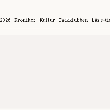
 2026
Krönikor
Kultur
Fackklubben
Läs e-t