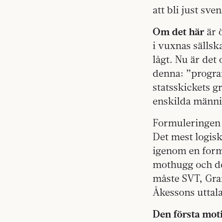
att bli just sve
Om det här
är 
i vuxnas sällsk
lågt. Nu är det
denna: ”progra
statsskickets 
enskilda männi
Formuleringen ”
Det mest logisk
igenom en formu
mothugg och de
måste SVT, Gra
Åkessons uttala
Den första mot