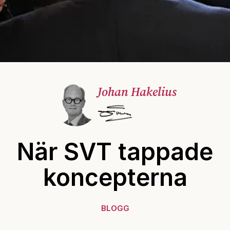
Johan Hakelius
När SVT tappade
koncepterna
BLOGG