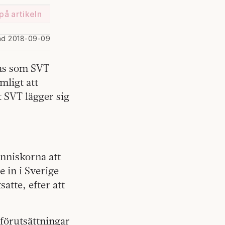
på artikeln
ad 2018-09-09
kas som SVT
mligt att
t SVT lägger sig
änniskorna att
e in i Sverige
satte, efter att
 förutsättningar