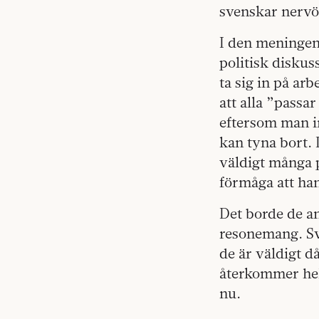
svenskar nervö
I den meningen 
politisk diskus
ta sig in på ar
att alla ”passar
eftersom man in
kan tyna bort. 
väldigt många p
förmåga att han
Det borde de an
resonemang. Sv
de är väldigt d
återkommer hellr
nu.