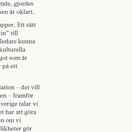
tämde, gjordes
en är oklart.
pper. Ett sätt
n” till
iledare kunna
kulturella
ågot som är
 på ett
tion – det vill
ren – framför
verige talar vi
et har att göra
en om vi
olikheter gör