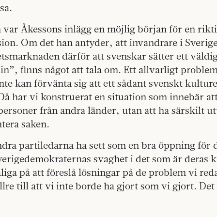
sa.
var Åkessons inlägg en möjlig början för en rikti
sion. Om det han antyder, att invandrare i Sverige
betsmarknaden därför att svenskar sätter ett väldi
 in”, finns något att tala om. Ett allvarligt problem
te kan förvänta sig att ett sådant svenskt kulture
Då har vi konstruerat en situation som innebär att
ersoner från andra länder, utan att ha särskilt u
tera saken.
dra partiledarna ha sett som en bra öppning för 
erigedemokraternas svaghet i det som är deras kä
åliga på att föreslå lösningar på de problem vi red
e till att vi inte borde ha gjort som vi gjort. Det