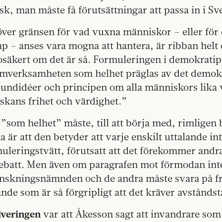
nsk, man måste få förutsättningar att passa in i Sv
över gränsen för vad vuxna människor – eller för
ap – anses vara mogna att hantera, är ribban helt 
 osäkert om det är så. Formuleringen i demokratip
mverksamheten som helhet präglas av det demok
grundidéer och principen om alla människors lika
skans frihet och värdighet.”
som helhet” måste, till att börja med, rimligen 
a är att den betyder att varje enskilt uttalande in
leringstvätt, förutsatt att det förekommer andra
batt. Men även om paragrafen mot förmodan inte
nskningsnämnden och de andra måste svara på fr
nde som är så förgripligt att det kräver avstånds
iveringen
var att Åkesson sagt att invandrare som