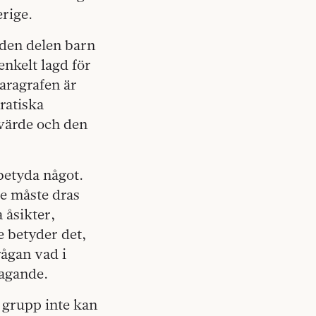
erige.
 den delen barn
enkelt lagd för
aragrafen är
ratiska
 värde och den
betyda något.
te måste dras
 åsikter,
 betyder det,
ågan vad i
tagande.
 grupp inte kan