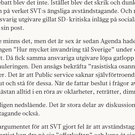
batt blev det inte. Istället blev det skrik och dunk
 på verket SVT:s ängsliga avståndstagande. Och 
varig utgivare gillat SD-kritiska inlägg på socia
 sin post.
te minns det, men det är sex år sedan Agenda had
ngen ”Hur mycket invandring tål Sverige” under 
t. Då fick samma ansvariga utgivare löpa gatlopp 
rmuleringen. Den ansågs bekräfta ”rasistiska osan
er. Det är att Public service saknar självförtroend
t och stå för dessa. När de fattar beslut i frågor a
stan alltid i en röra av oklarheter, reträtter, di
ligen nedslående. Det är stora delar av diskussion
tagande också.
rgumentet för att SVT gjort fel är att avstånds
rtiet kan dra på sig ”offerkoftan” och kapa åt sig 