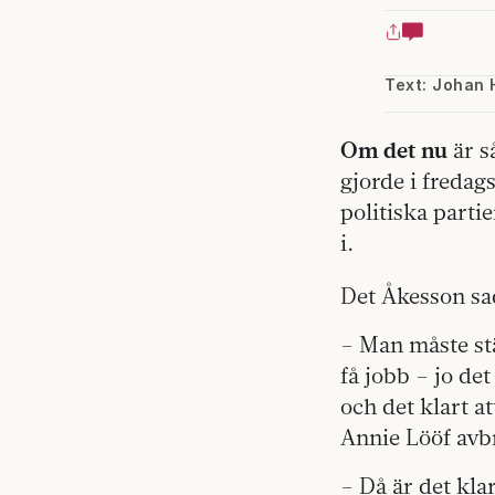
Text: Johan 
Om det nu
är s
gjorde i fredag
politiska parti
i.
Det Åkesson sa
– Man måste stä
få jobb – jo det
och det klart at
Annie Lööf avb
– Då är det kla