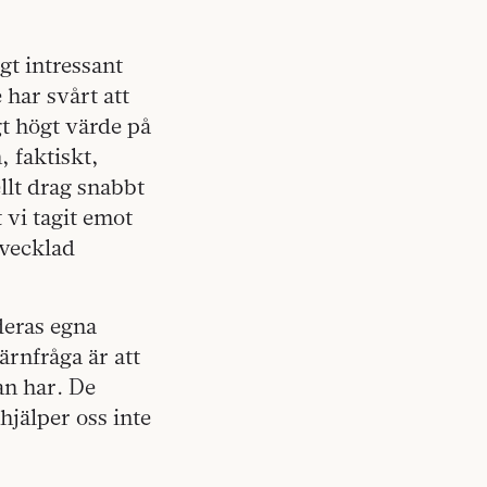
gt intressant
 har svårt att
gt högt värde på
, faktiskt,
llt drag snabbt
 vi tagit emot
tvecklad
deras egna
rnfråga är att
an har. De
 hjälper oss inte