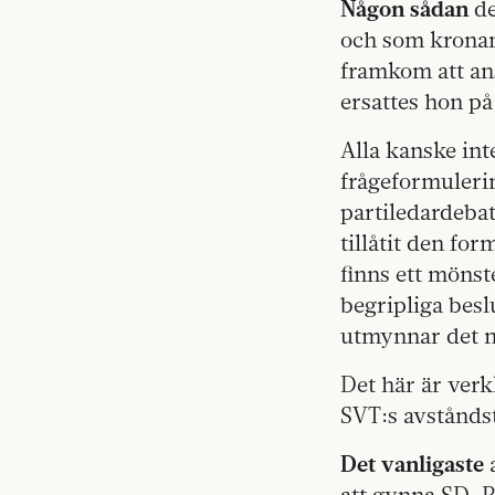
Någon sådan
de
och som kronan
framkom att ans
ersattes hon på
Alla kanske in
frågeformuleri
partiledardebat
tillåtit den fo
finns ett mönst
begripliga beslu
utmynnar det nä
Det här är verk
SVT:s avstånds
Det vanligaste
a
att gynna SD. Pa