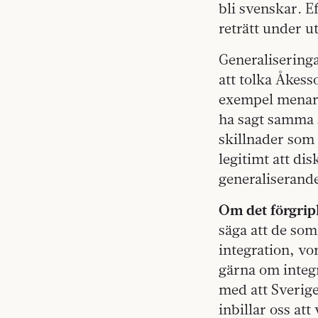
bli svenskar. Ef
reträtt under u
Generaliseringa
att tolka Åkess
exempel menar a
ha sagt samma 
skillnader som 
legitimt att dis
generaliserande
Om det förgrip
säga att de som
integration, vor
gärna om integra
med att Sverige
inbillar oss att