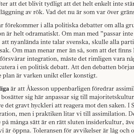
ter att det blivit tydligt att det helt enkelt inte s
tläggning av rök. Vad det nu är som var över gräns
r förekommer i alla politiska debatter om alla gru
on är helt odramatiskt. Om man med ”passar inte i
tt nyanlända inte talar svenska, skulle alla part
sak. Om man menar mer än så, som att det finns 
försvårar integration, måste det rimligen vara n
kutera i en politisk debatt. Att den debatten börjar
 plan är varken unikt eller konstigt.
liga
är att Åkesson uppenbarligen föredrar assimila
 bosätter sig här anpassar sig till majoritetskultu
e det gravt hyckleri att reagera mot den saken. I S
tion, men i praktiken litar vi till assimilation. D
 på många sätt är en rätt sluten insiderkultur, äv
 vi är öppna. Toleransen för avvikelser är låg och 