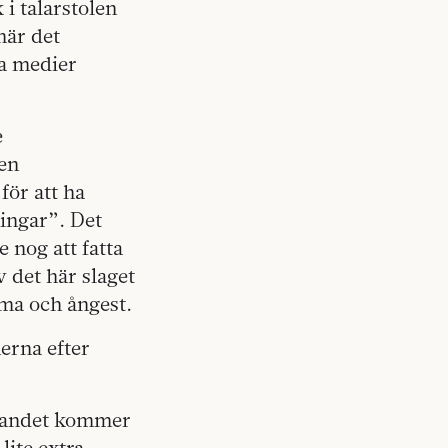
 i talarstolen
när det
la medier
e
en
för att ha
ningar”. Det
e nog att fatta
v det här slaget
mma och ångest.
erna efter
tagandet kommer
lite extra