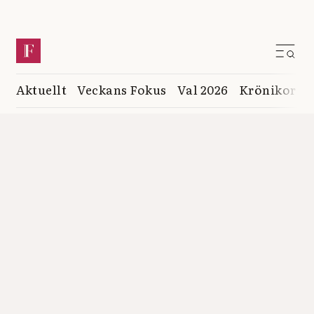
Aktuellt
Veckans Fokus
Val 2026
Krönikor
K