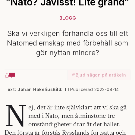
”Nato? Javisst! Lite grand”
BLOGG
Ska vi verkligen förhandla oss till ett
Natomedlemskap med förbehåll som
gör nyttan mindre?
Bjud någon på artikeln
Text: Johan Hakelius
Bild: TT
Publicerad 2022-04-14
N
ej, det är inte självklart att vi ska gå
med i Nato, men åtminstone tre
omständigheter drar åt det hållet.
Den första är förstås Rysslands fortsatta och