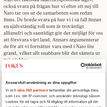
också svara på frågan hur vi efter ett nej till
Nato tar oss ur de samarbeten som redan
finns. De borde svara på hur vi i så fall finner
en självständig roll som är trovärdigt
alliansfri och samtidigt gör det möjligt för oss
att försvara vårt land. Annars argumenterar
de för att vi fortsätter vara med i Nato lite
grand, vilket allt snabbare blir det sämsta ur
två världar.
har vänt i
SVERIGEDEMOKRATERNA
Natofrågan, men talar om
förbehåll
som säger
Ansvarsfull användning av dina uppgifter
mer om partiets inre ideologiska problem än
om verkligheten. Att vara med i Nato och få
Vi och
våra 363 partners
behandlar din personliga data,
som t.ex. ditt IP-nummer, och använder teknologi såsom
Natos garantier, men slippa ställa upp och
cookies för att lagra och få tillgång till information på din
garantera andra medlemmars säkerhet om vi