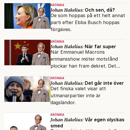
KRÖNIKA
Johan Hakelius:
Och sen, då?
De som hoppas på ett helt annat
parti efter Ebba Busch hoppas
förgäves.
KRÖNIKA
Johan Hakelius:
När far super
När Emmanuel Macrons
enmansshow möter motstånd
plockar han fram dekret. Det
verkar inte störa svenska
KRÖNIKA
liberaler.
Johan Hakelius:
Det går inte över
Det finska valet visar att
utmanarpartier inte är
dagsländor.
KRÖNIKA
Johan Hakelius:
Vår egen olyckas
smed