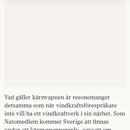
Om du vill läsa mer om hur vi hanterar personuppgifter
kan du göra det
här
.
Vad gäller kärnvapnen är resonemanget
detsamma som när vindkraftsförespråkare
inte vill ha ett vindkraftverk i sin närhet. Som
Natomedlem kommer Sverige att finnas
under ett kärnvapenparaply, oavsett om