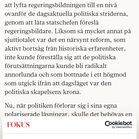
att lyfta regeringsbildningen till en nivå
ovanför de dagsaktuella politiska striderna,
genom att låta statschefen föreslå
regeringsbildare. Liksom så mycket annat på
sjuttiotalet var det en närsynt reform, som
aktivt bortsåg från historiska erfarenheter,
inte kunde föreställa sig att de politiska
förutsättningarna kunde bli radikalt
annorlunda och som bottnade i ett högmod
som utgick ifrån att dagsläget var den
politiska skapelsens krona.
Nu, när politiken förlorar sig i sina egna
polariserade låsningar, skulle det behövas en
högre nivå. Just därför att
regeringsbildningen nu riskerar att urarta i