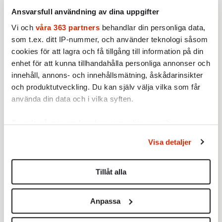
partipolitiskt taktiserande, skulle det vara
Ansvarsfull användning av dina uppgifter
mycket bättre om ansvaret för att föreslå
Vi och
våra 363 partners
behandlar din personliga data,
regeringschef vilade på en person som inte är
som t.ex. ditt IP-nummer, och använder teknologi såsom
politiker, som inte har egna partipolitiska
cookies för att lagra och få tillgång till information på din
intressen och som dessutom med
enhet för att kunna tillhandahålla personliga annonser och
nödvändighet måste ha det långa
innehåll, annons- och innehållsmätning, åskådarinsikter
perspektivet för ögonen.
och produktutveckling. Du kan själv välja vilka som får
använda din data och i vilka syften.
Den förra regeringsformen
höll i 165 år. Den
här har inte fyllt 45. Men så går det, när man
Ta reda på mer om hur dina personliga uppgifter
formulerar grundlagar i tron att historien
behandlas och ställ in dina preferenser i
detaljsektionen
.
Visa detaljer
Du kan ändra eller dra tillbaka ditt samtycke när som
tagit slut.
helst från cookie-förklaringen.
Tillåt alla
Vi använder enhetsidentifierare för att anpassa innehållet
och annonserna till användarna, tillhandahålla funktioner
Anpassa
för sociala medier och analysera vår trafik. Vi
vidarebefordrar även sådana identifierare och annan