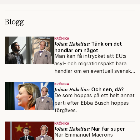
Blogg
KRÖNIKA
Johan Hakelius:
Tänk om det
handlar om något
Man kan få intrycket att EU:s
asyl- och migrationspakt bara
handlar om en eventuell svensk
regeringskris. Det är fel.
KRÖNIKA
Johan Hakelius:
Och sen, då?
De som hoppas på ett helt annat
parti efter Ebba Busch hoppas
förgäves.
KRÖNIKA
Johan Hakelius:
När far super
När Emmanuel Macrons