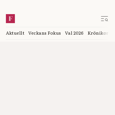
Aktuellt
Veckans Fokus
Val 2026
Krönikor
K