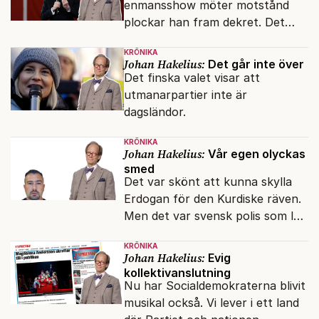
enmansshow möter motstånd
plockar han fram dekret. Det
verkar inte störa svenska
KRÖNIKA
liberaler.
Johan Hakelius:
Det går inte över
Det finska valet visar att
utmanarpartier inte är
dagsländor.
KRÖNIKA
Johan Hakelius:
Vår egen olyckas
smed
Det var skönt att kunna skylla
Erdogan för den Kurdiske räven.
Men det var svensk polis som lät
honom gå fri.
KRÖNIKA
Johan Hakelius:
Evig
kollektivanslutning
Nu har Socialdemokraterna blivit
musikal också. Vi lever i ett land