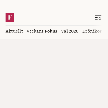
Aktuellt
Veckans Fokus
Val 2026
Krönikor
K