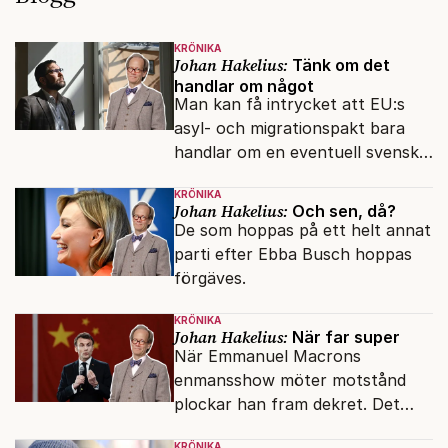
KRÖNIKA
Johan Hakelius:
Tänk om det
handlar om något
Man kan få intrycket att EU:s
asyl- och migrationspakt bara
handlar om en eventuell svensk
regeringskris. Det är fel.
KRÖNIKA
Johan Hakelius:
Och sen, då?
De som hoppas på ett helt annat
parti efter Ebba Busch hoppas
förgäves.
KRÖNIKA
Johan Hakelius:
När far super
När Emmanuel Macrons
enmansshow möter motstånd
plockar han fram dekret. Det
verkar inte störa svenska
KRÖNIKA