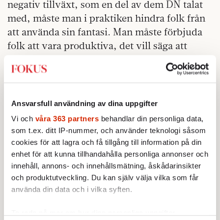
negativ tillväxt, som en del av dem DN talat
med, måste man i praktiken hindra folk från
att använda sin fantasi. Man måste förbjuda
folk att vara produktiva, det vill säga att
komma på sätt att få ut mer av samma
insatser.
Hur gör man
det? På vilket aptitligt sätt kan
Ansvarsfull användning av dina uppgifter
staten lägga band på folks fantasi och
Vi och
våra 363 partners
behandlar din personliga data,
uppfinningsrikedom? Det är den verkliga
som t.ex. ditt IP-nummer, och använder teknologi såsom
frågan för tillväxtkritiker.
cookies för att lagra och få tillgång till information på din
enhet för att kunna tillhandahålla personliga annonser och
Det är orimligt att göra det till en plikt eller
innehåll, annons- och innehållsmätning, åskådarinsikter
en synd att agera på ett sätt som ger
och produktutveckling. Du kan själv välja vilka som får
ekonomisk tillväxt. Det är att låta en abstrakt
använda din data och i vilka syften.
modellvärld skymma den värld vi faktiskt
lever i. Och det finns många saker kring våra
Ta reda på mer om hur dina personliga uppgifter