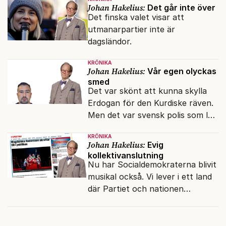
liberaler.
Johan Hakelius:
Det går inte över
Det finska valet visar att
utmanarpartier inte är
dagsländor.
KRÖNIKA
Johan Hakelius:
Vår egen olyckas
smed
Det var skönt att kunna skylla
Erdogan för den Kurdiske räven.
Men det var svensk polis som lät
honom gå fri.
KRÖNIKA
Johan Hakelius:
Evig
kollektivanslutning
Nu har Socialdemokraterna blivit
musikal också. Vi lever i ett land
där Partiet och nationen
fortfarande hänger ihop.