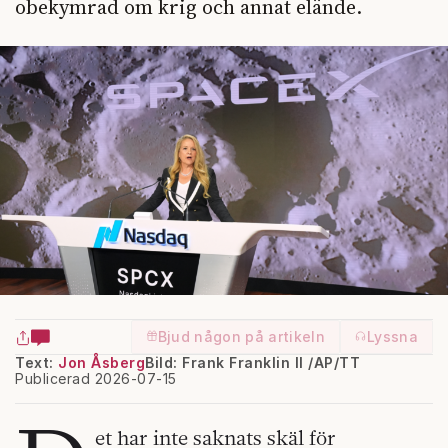
obekymrad om krig och annat elände.
Bjud någon på artikeln
Lyssna
Text:
Jon Åsberg
Bild: Frank Franklin II /AP/TT
Publicerad 2026-07-15
et har inte saknats skäl för