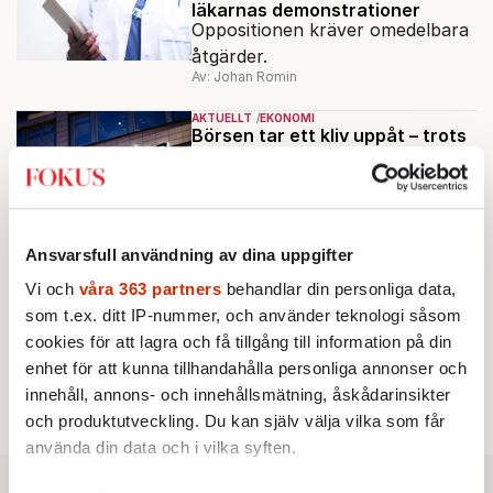
läkarnas demonstrationer
Oppositionen kräver omedelbara
åtgärder.
Av: Johan Romin
AKTUELLT
EKONOMI
Börsen tar ett kliv uppåt – trots
dyrare olja
Stockholmsbörsen har vänt upp
på plus under
förmiddagshandeln, efter en
Av: TT
Ansvarsfull användning av dina uppgifter
inledning nedåt – trots ett högre
oljepris och AI-oro.
Vi och
våra 363 partners
behandlar din personliga data,
AKTUELLT
POLITIK
Svensk besvikelse över EU:s
som t.ex. ditt IP-nummer, och använder teknologi såsom
lättare klimatregler
cookies för att lagra och få tillgång till information på din
Miljöpartiet: ”Tragiskt att
enhet för att kunna tillhandahålla personliga annonser och
kommissionen viker sig.”
innehåll, annons- och innehållsmätning, åskådarinsikter
Av: Cecilia Garme
och produktutveckling. Du kan själv välja vilka som får
använda din data och i vilka syften.