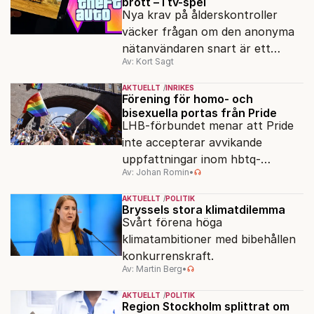
brott – i tv-spel
Nya krav på ålderskontroller
väcker frågan om den anonyma
nätanvändaren snart är ett
Av: Kort Sagt
minne blott.
AKTUELLT
INRIKES
Förening för homo- och
bisexuella portas från Pride
LHB-förbundet menar att Pride
inte accepterar avvikande
uppfattningar inom hbtq-
Av: Johan Romin
•
rörelsen. "Vi har inga problem
med transpersoner", säger
AKTUELLT
POLITIK
ordföranden Linn Saarinen.
Bryssels stora klimatdilemma
Svårt förena höga
klimatambitioner med bibehållen
konkurrenskraft.
Av: Martin Berg
•
AKTUELLT
POLITIK
Region Stockholm splittrat om