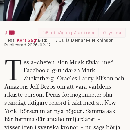
Bjud någon på artikeln
Lyssna
Text:
Kort Sagt
Bild: TT / Julia Demaree Nikhinson
Publicerad 2026-02-12
T
esla-chefen Elon Musk tävlar med
Facebook-grundaren Mark
Zuckerberg, Oracles Larry Ellison och
Amazons Jeff Bezos om att vara världens
rikaste person. Deras förmögenheter slår
ständigt tidigare rekord i takt med att New
York-börsen intar nya höjder. Samma sak
här hemma där antalet miljardärer –
visserligen i svenska kronor – nu sägs börja