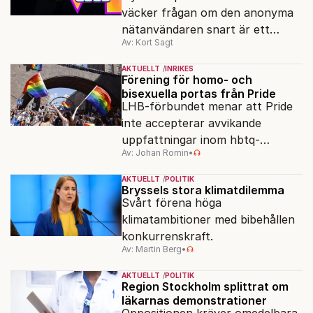
väcker frågan om den anonyma
nätanvändaren snart är ett
Av: Kort Sagt
minne blott.
AKTUELLT
INRIKES
Förening för homo- och
bisexuella portas från Pride
LHB-förbundet menar att Pride
inte accepterar avvikande
uppfattningar inom hbtq-
Av: Johan Romin
•
rörelsen. "Vi har inga problem
med transpersoner", säger
AKTUELLT
POLITIK
ordföranden Linn Saarinen.
Bryssels stora klimatdilemma
Svårt förena höga
klimatambitioner med bibehållen
konkurrenskraft.
Av: Martin Berg
•
AKTUELLT
POLITIK
Region Stockholm splittrat om
läkarnas demonstrationer
Oppositionen kräver omedelbara