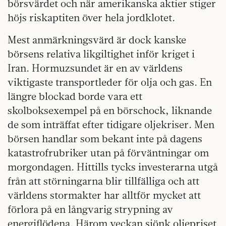
börsvärdet och när amerikanska aktier stiger
höjs riskaptiten över hela jordklotet.
Mest anmärkningsvärd är dock kanske
börsens relativa likgiltighet inför kriget i
Iran. Hormuzsundet är en av världens
viktigaste transportleder för olja och gas. En
längre blockad borde vara ett
skolboksexempel på en börschock, liknande
de som inträffat efter tidigare oljekriser. Men
börsen handlar som bekant inte på dagens
katastrofrubriker utan på förväntningar om
morgondagen. Hittills tycks investerarna utgå
från att störningarna blir tillfälliga och att
världens stormakter har alltför mycket att
förlora på en långvarig strypning av
energiflödena. Härom veckan sjönk oljepriset