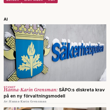
AI
STICKET
Hanna-Karin Grensman:
SÄPO:s diskreta krav
på en ny förvaltningsmodell
Av: Hanna-Karin Grensman