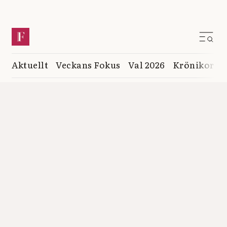
Aktuellt
Veckans Fokus
Val 2026
Krönikor
K